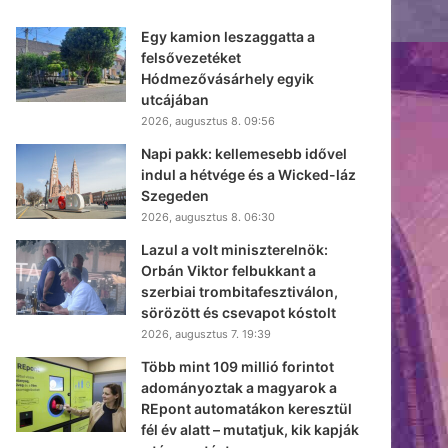
Egy kamion leszaggatta a
felsővezetéket
Hódmezővásárhely egyik
utcájában
2026, augusztus 8. 09:56
Napi pakk: kellemesebb idővel
indul a hétvége és a Wicked-láz
Szegeden
2026, augusztus 8. 06:30
Lazul a volt miniszterelnök:
Orbán Viktor felbukkant a
szerbiai trombitafesztiválon,
sörözött és csevapot kóstolt
2026, augusztus 7. 19:39
Több mint 109 millió forintot
adományoztak a magyarok a
REpont automatákon keresztül
fél év alatt – mutatjuk, kik kapják