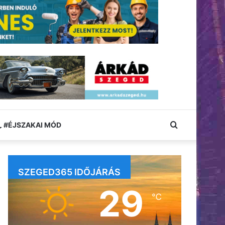
Keresés:
#ÉJSZAKAI MÓD
SZEGED365 IDŐJÁRÁS
29
℃