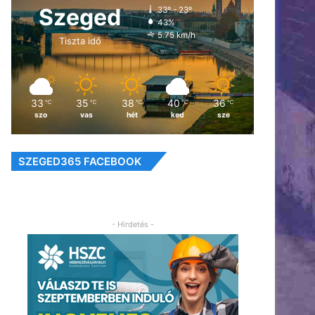
Szeged
33º - 23º
43%
5.75 km/h
Tiszta idő
33
35
38
40
36
℃
℃
℃
℃
℃
szo
vas
hét
ked
sze
SZEGED365 FACEBOOK
- Hirdetés -