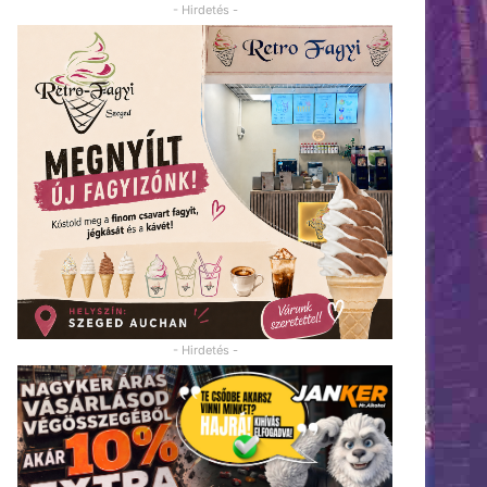
- Hirdetés -
- Hirdetés -