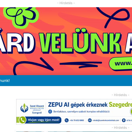
- Hirdetés -
ánunk!
- Hirdetés -
- Hirdetés -