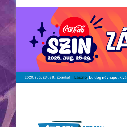
László
2026, augusztus 8., szombat
, boldog névnapot kív