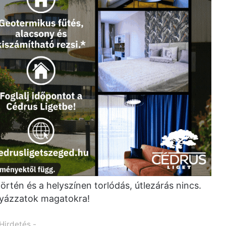
történ és a helyszínen torlódás, útlezárás nincs.
igyázzatok magatokra!
 Hirdetés -