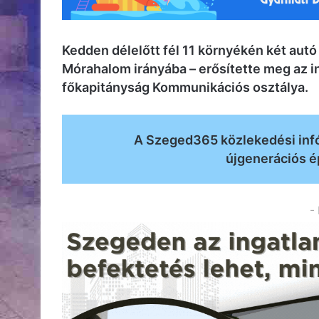
Kedden délelőtt fél 11 környékén két aut
Mórahalom irányába – erősítette meg az 
főkapitányság Kommunikációs osztálya.
A Szeged365 közlekedési inf
újgenerációs ép
-