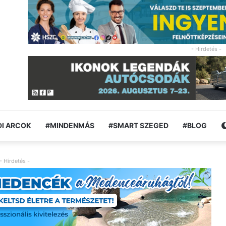
- Hirdetés -
I ARCOK
#MINDENMÁS
#SMART SZEGED
#BLOG
- Hirdetés -