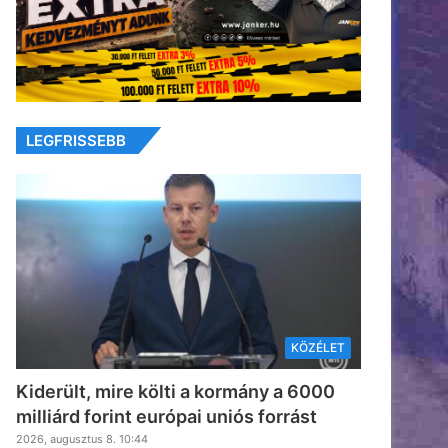
LEGFRISSEBB
KÖZÉLET
Kiderült, mire költi a kormány a 6000
milliárd forint európai uniós forrást
2026, augusztus 8. 10:44