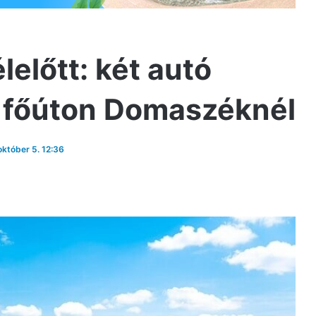
előtt: két autó
s főúton Domaszéknél
 október 5. 12:36