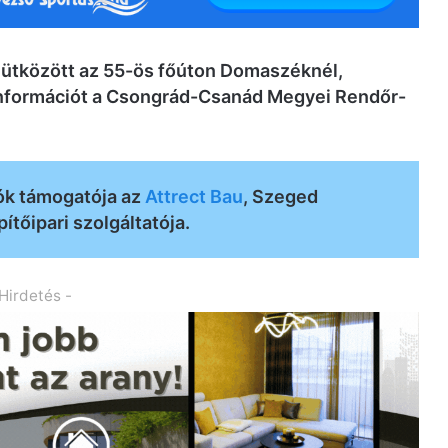
ó ütközött az 55-ös főúton Domaszéknél,
információt a Csongrád-Csanád Megyei Rendőr-
ók támogatója az
Attrect Bau
, Szeged
ítőipari szolgáltatója.
 Hirdetés -