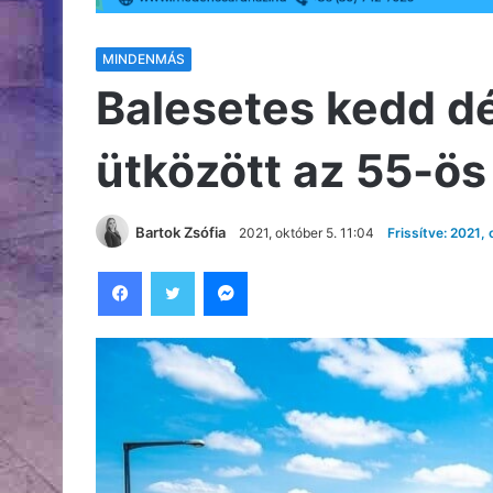
MINDENMÁS
Balesetes kedd dél
ütközött az 55-ö
Bartok Zsófia
2021, október 5. 11:04
Frissítve: 2021,
Facebook
Twitter
Messenger