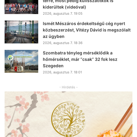
térre, most pedig kulisszatitkok is
kiderültek (videóval)
2026, augusztus 7. 19:05
Ismét Mészáros érdekeltségű cég nyert
közbeszerzést, Vitézy Dávid is megszólalt
az ügyben
2026, augusztus 7. 18:36
Szombatra tényleg mérséklődik a
hőmérséklet, már “csak” 32 fok lesz
Szegeden
2026, augusztus 7. 18:01
- Hirdetés -