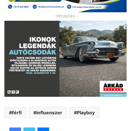
- Hirdetés -
férfi
influenszer
Playboy
Facebook
Twitter
Messenger