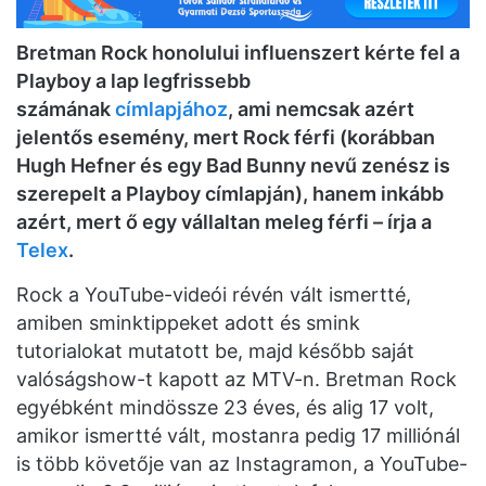
Bretman Rock honolului influenszert kérte fel a
Playboy a lap legfrissebb
számának
címlapjához
, ami nemcsak azért
jelentős esemény, mert Rock férfi (korábban
Hugh Hefner és egy Bad Bunny nevű zenész is
szerepelt a Playboy címlapján), hanem inkább
azért, mert ő egy vállaltan meleg férfi – írja a
Telex
.
Rock a YouTube-videói révén vált ismertté,
amiben sminktippeket adott és smink
tutorialokat mutatott be, majd később saját
valóságshow-t kapott az MTV-n. Bretman Rock
egyébként mindössze 23 éves, és alig 17 volt,
amikor ismertté vált, mostanra pedig 17 milliónál
is több követője van az Instagramon, a YouTube-