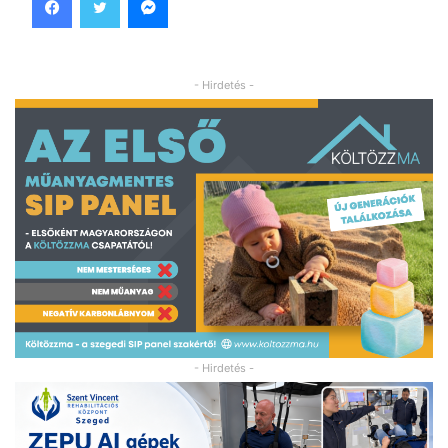
- Hirdetés -
- Hirdetés -