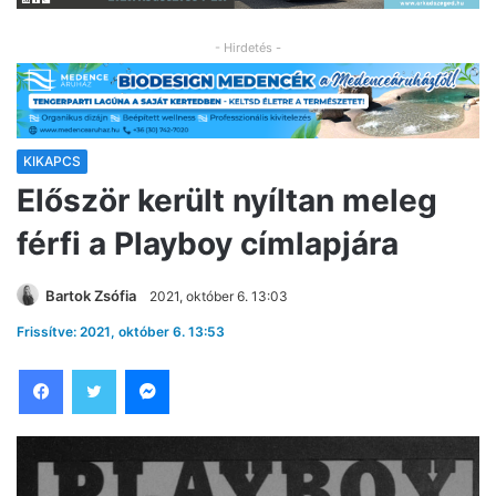
- Hirdetés -
KIKAPCS
Először került nyíltan meleg
férfi a Playboy címlapjára
Bartok Zsófia
2021, október 6. 13:03
Frissítve: 2021, október 6. 13:53
Facebook
Twitter
Messenger