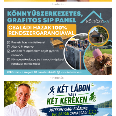
- Hirdetés -
- Hirdetés -