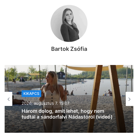
Bartok Zsófia
KIKAPCS
2026, augusztus 7. 12:27
Na, ez mennyire király már: 60 SZIN-
jegyet VIP-re húz fel a Coca-Cola
Szegeden!