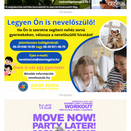
- Hirdetés -
- Hirdetés -