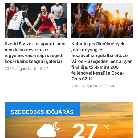
Szedd össze a csapatot: még
Különleges filmélmények,
nem késő nevezni az
jótékonyság és
ingyenes vasárnapi szegedi
fesztiválhangulatba öltöző
kosárbajnokságra (galéria)
város – Szegeden lesz a nyár
fináléja, több mint 200
2026, augusztus 5. 13:47
fellépővel készül a Coca-
Cola SZIN
2026, augusztus 5. 11:58
SZEGED365 IDŐJÁRÁS
27
℃