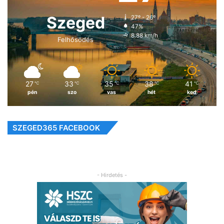
Szeged
27º - 26º
47%
8.88 km/h
Felhősödés
27
33
35
38
41
℃
℃
℃
℃
℃
pén
szo
vas
hét
ked
SZEGED365 FACEBOOK
- Hirdetés -