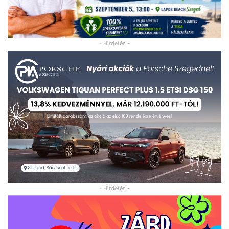
- Hirdetés -
- Hirdetés -