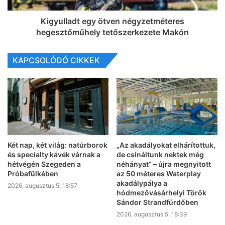
Kigyulladt egy ötven négyzetméteres
hegesztőműhely tetőszerkezete Makón
KAPCSOLÓDÓ CIKKEK
Két nap, két világ: natúrborok
„Az akadályokat elhárítottuk,
és specialty kávék várnak a
de csináltunk nektek még
hétvégén Szegeden a
néhányat” – újra megnyitott
Próbafülkében
az 50 méteres Waterplay
akadálypálya a
2026, augusztus 5. 18:57
hódmezővásárhelyi Török
Sándor Strandfürdőben
2026, augusztus 5. 18:39