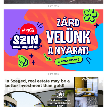
- Hirdetés -
- Hirdetés -