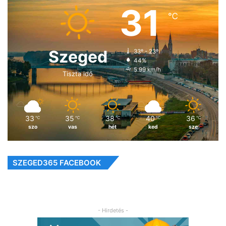
31
℃
Szeged
33º - 23º
44%
5.99 km/h
Tiszta idő
33
35
38
40
36
℃
℃
℃
℃
℃
szo
vas
hét
ked
sze
SZEGED365 FACEBOOK
- Hirdetés -