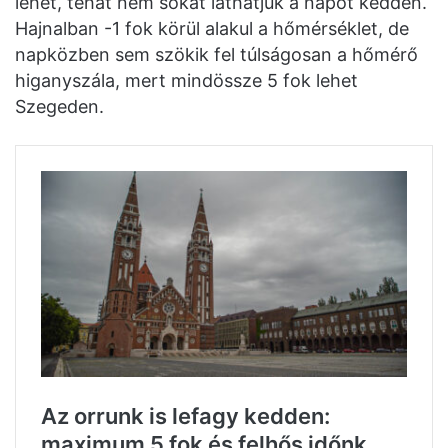
lehet, tehát nem sokat láthatjuk a napot kedden.
Hajnalban -1 fok körül alakul a hőmérséklet, de
napközben sem szökik fel túlságosan a hőmérő
higanyszála, mert mindössze 5 fok lehet
Szegeden.