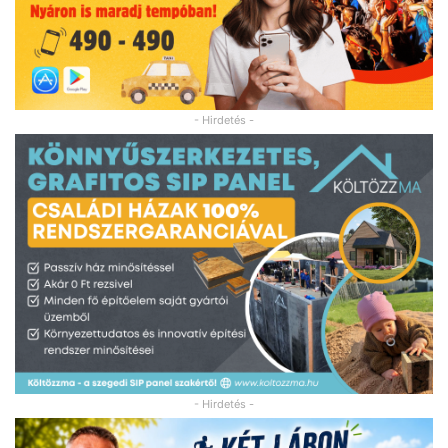
- Hirdetés -
- Hirdetés -