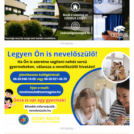
- Hirdetés -
- Hirdetés -