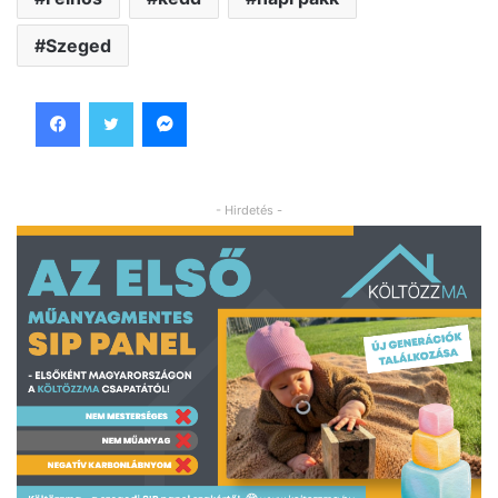
Szeged
Facebook
Twitter
Messenger
- Hirdetés -