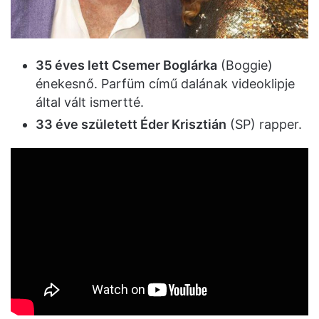
35 éves lett Csemer Boglárka
(Boggie)
énekesnő. Parfüm című dalának videoklipje
által vált ismertté.
33 éve született Éder Krisztián
(SP) rapper.