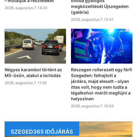
– mutatjuk a részleteket
óvoda gyalogos
megközelítését Újszegeden
2026, augusztus 7. 14:23
(galéria)
2026, augusztus 7. 13:41
Négyes karambol történt az
Részegen rollerezett egy férfi
M5-ösön, alakul a torlódás
Szegeden: felhajtott a
járdára, majd elesett – olyan
2026, augusztus 7. 11:29
ittas volt, hogy nem tudta a
légalkohol-mérőt megfújni a
helyszínen
2026, augusztus 7. 10:53
SZEGED365 IDŐJÁRÁS