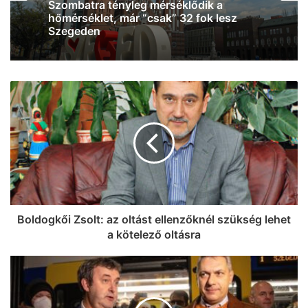
Baleset történt Szegeden – egy rolleres
esett el a Csillag tér közelében
Boldogkői Zsolt: az oltást ellenzőknél szükség lehet
a kötelező oltásra