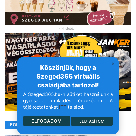
- Hirdetés -
Köszönjük, hogy a
Szeged365 virtuális
családjába tartozol!
A Szeged365.hu-n sütiket használunk a
gyorsabb működés érdekében. A
tájékoztatónkat
ITT
találod.
ELFOGADOM
ELUTASÍTOM
LEGFRISSEBB