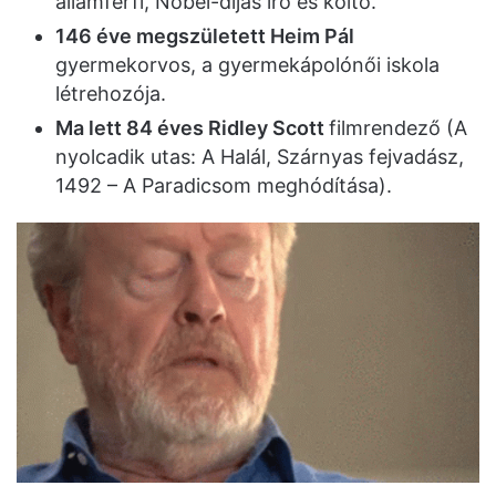
államférfi, Nobel-díjas író és költő.
146 éve megszületett Heim Pál
gyermekorvos, a gyermekápolónői iskola
létrehozója.
Ma lett 84 éves Ridley Scott
filmrendező (A
nyolcadik utas: A Halál, Szárnyas fejvadász,
1492 – A Paradicsom meghódítása).