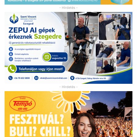
- Hirdetés -
- Hirdetés -