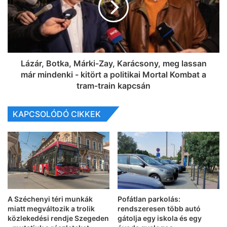
Lázár, Botka, Márki-Zay, Karácsony, meg lassan
már mindenki - kitört a politikai Mortal Kombat a
tram-train kapcsán
KAPCSOLÓDÓ CIKKEK
A Széchenyi téri munkák
Pofátlan parkolás:
miatt megváltozik a trolik
rendszeresen több autó
közlekedési rendje Szegeden
gátolja egy iskola és egy