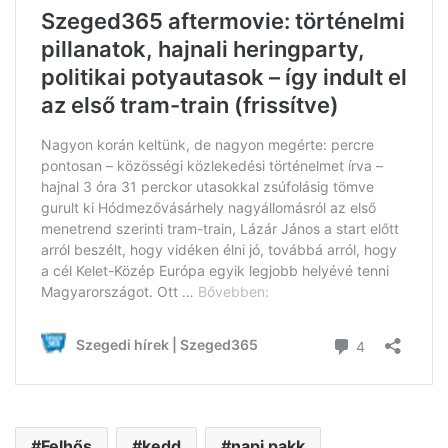
Felhős
kedd
napi pakk