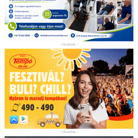
- Hirdetés -
- Hirdetés -