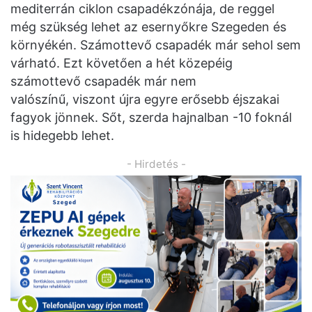
mediterrán ciklon csapadékzónája, de reggel
még szükség lehet az esernyőkre Szegeden és
környékén. Számottevő csapadék már sehol sem
várható. Ezt követően a hét közepéig
számottevő csapadék már nem
valószínű, viszont újra egyre erősebb éjszakai
fagyok jönnek. Sőt, szerda hajnalban -10 foknál
is hidegebb lehet.
- Hirdetés -