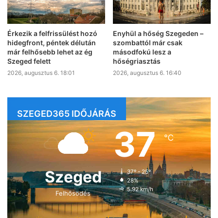
Érkezik a felfrissülést hozó
Enyhül a hőség Szegeden –
hidegfront, péntek délután
szombattól már csak
már felhősebb lehet az ég
másodfokú lesz a
Szeged felett
hőségriasztás
2026, augusztus 6. 18:01
2026, augusztus 6. 16:40
SZEGED365 IDŐJÁRÁS
37
℃
Szeged
37º - 25º
28%
5.92 km/h
Felhősödés