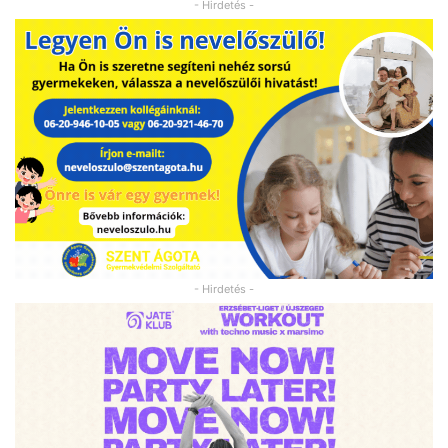
- Hirdetés -
- Hirdetés -