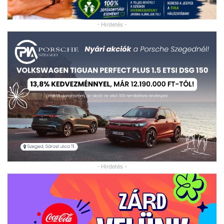
- Hirdetés -
- Hirdetés -