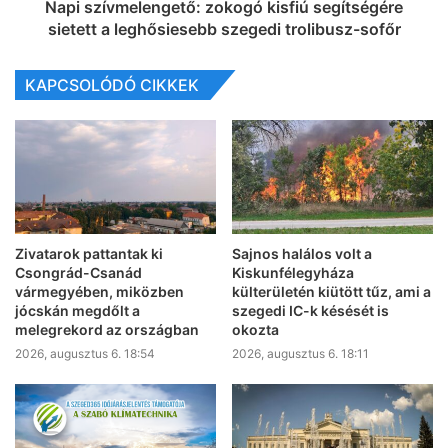
Napi szívmelengető: zokogó kisfiú segítségére
sietett a leghősiesebb szegedi trolibusz-sofőr
KAPCSOLÓDÓ CIKKEK
Zivatarok pattantak ki
Sajnos halálos volt a
Csongrád-Csanád
Kiskunfélegyháza
vármegyében, miközben
külterületén kiütött tűz, ami a
jócskán megdőlt a
szegedi IC-k késését is
melegrekord az országban
okozta
2026, augusztus 6. 18:54
2026, augusztus 6. 18:11