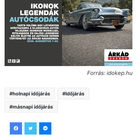
Forrás: idokep.hu
holnapi időjárás
Időjárás
másnapi időjárás
Facebook
Twitter
Messenger