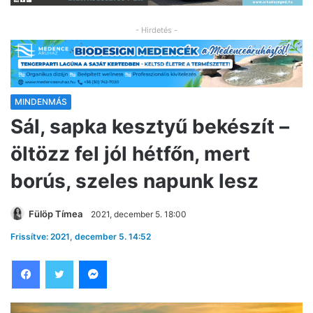
- Hirdetés -
MINDENMÁS
Sál, sapka kesztyű bekészít –
öltözz fel jól hétfőn, mert
borús, szeles napunk lesz
Fülöp Tímea
2021, december 5. 18:00
Frissítve: 2021, december 5. 14:52
Facebook
Twitter
Messenger