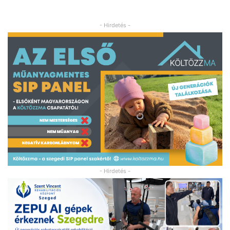
- Hirdetés -
- Hirdetés -