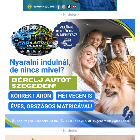
- Hirdetés -
- Hirdetés -