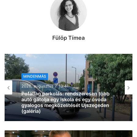
Fülöp Tímea
MINDENMÁS
2026, augusztus 7. 11:29
Négyes karambol történt az M5-ösön,
alakul a torlódás