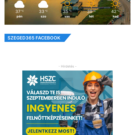
37
33
35
39
42
℃
℃
℃
℃
℃
pén
szo
vas
hét
ked
SZEGED365 FACEBOOK
- Hirdetés -