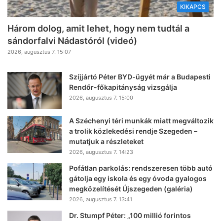
KIKAPCS
Három dolog, amit lehet, hogy nem tudtál a
sándorfalvi Nádastóról (videó)
2026, augusztus 7. 15:07
Szíjjártó Péter BYD-ügyét már a Budapesti
Rendőr-főkapitányság vizsgálja
2026, augusztus 7. 15:00
A Széchenyi téri munkák miatt megváltozik
a trolik közlekedési rendje Szegeden –
mutatjuk a részleteket
2026, augusztus 7. 14:23
Pofátlan parkolás: rendszeresen több autó
gátolja egy iskola és egy óvoda gyalogos
megközelítését Újszegeden (galéria)
2026, augusztus 7. 13:41
Dr. Stumpf Péter: „100 millió forintos