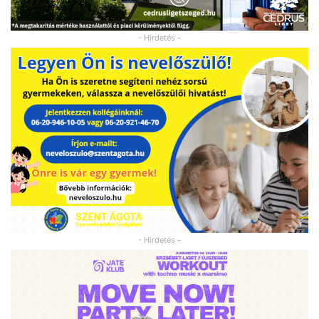
- Hirdetés -
- Hirdetés -