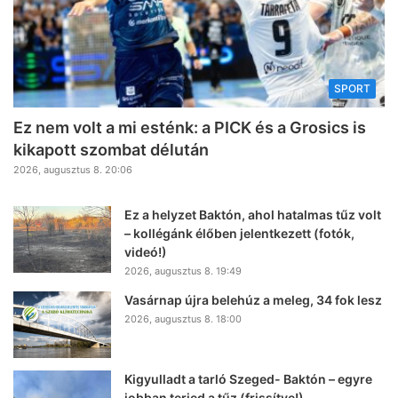
SPORT
Ez nem volt a mi esténk: a PICK és a Grosics is
kikapott szombat délután
2026, augusztus 8. 20:06
Ez a helyzet Baktón, ahol hatalmas tűz volt
– kollégánk élőben jelentkezett (fotók,
videó!)
2026, augusztus 8. 19:49
Vasárnap újra belehúz a meleg, 34 fok lesz
2026, augusztus 8. 18:00
Kigyulladt a tarló Szeged- Baktón – egyre
jobban terjed a tűz (frissítve!)