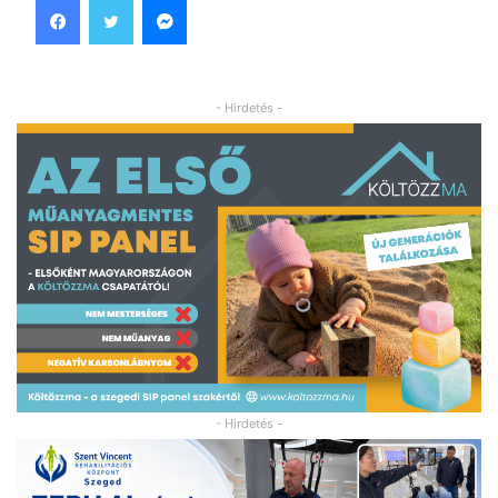
- Hirdetés -
- Hirdetés -