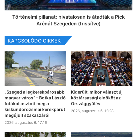
Történelmi pillanat: hivatalosan is átadták a Pick
Arénát Szegeden (frissítve)
KAPCSOLÓDÓ CIKKEK
„Szeged a legkerékpárosabb
Kiderült, mikor választ új
magyar város” – Botka László
köztársasági elnököt az
fotókat osztott meg a
Országgyűlés
kiskundorozsmai kerékpárút
2026, augusztus 6. 12:28
megújult szakaszáról
2026, augusztus 6. 17:16