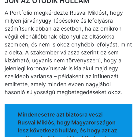
JÖN AZ ÖTÖDIK HULLÁM
A Portfolio megkérdezte Rusvai Miklóst, hogy
milyen járványügyi lépésekre és lefolyásra
számítsunk abban az esetben, ha az omikron
végül ellenállóbbnak bizonyul az oltásokkal
szemben, és nem is okoz enyhébb lefolyást, mint
a delta. A szakember válasza szerint ez sem
kizárható, ugyanis nem törvényszerű, hogy a
jelenlegi koronavírusnak is kialakul majd egy
szelídebb variánsa – példaként az influenzát
említette, amely minden évben nagyjából
hasonló súlyosságú megbetegedéseket okoz.
Mindenesetre azt biztosra veszi
Rusvai Miklós, hogy Magyarországon
lesz következő hullám, és hogy azt az