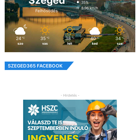
Szeged
35%
3.96 km/h
Felhősödés
24
35
38
40
34
℃
℃
℃
℃
℃
szo
vas
hét
ked
sze
SZEGED365 FACEBOOK
- Hirdetés -