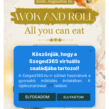
Köszönjük, hogy a
Szeged365 virtuális
családjába tartozol!
A Szeged365.hu-n sütiket használunk a
gyorsabb működés érdekében. A
tájékoztatónkat
ITT
találod.
ELFOGADOM
ELUTASÍTOM