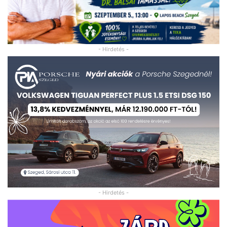
- Hirdetés -
- Hirdetés -