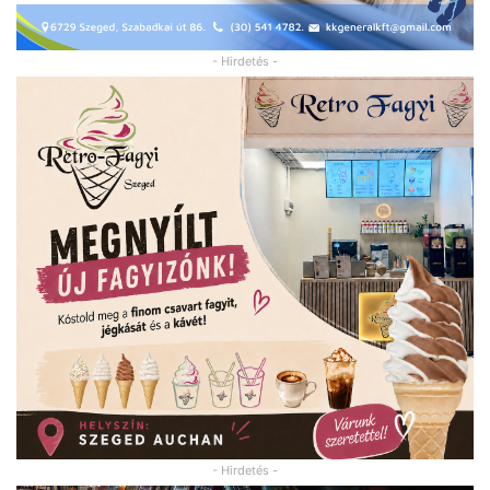
- Hirdetés -
- Hirdetés -