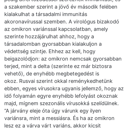
a szakember szerint a jövő év második felében
kialakulhat a társadalmi immunitás
akoronavírussal szemben. A virológus bizakodó
az omikron variánssal kapcsolatban, amely
szerinte hozzájárulhat ahhoz, hogy a
társadalomban gyorsabban kialakuljon a
védettség szintje. Ehhez az kell, hogy
beigazolódjon: az omikron nemcsak gyorsabban
terjed, mint a delta (szerinte ez már biztosra
vehető), de enyhébb megbetegedést is
okoz. Rusvai szerint okkal reménykedhetünk
ebben, egyes vírusokra ugyanis jellemző, hogy az
idő folyamán egyre enyhébb lefolyást okoznak
majd, mígnem szezonális vírusokká szelídülnek.
“A járvány eleje óta úgy várunk egy ilyen
variánsra, mint a messiásra. És ha az omikron
lesz ez a várva várt variáns, akkor kicsit