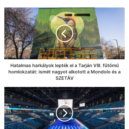
Lazul a volt miniszterelnök: Orbán
Viktor felbukkant a szerbiai
trombitafesztiválon, sörözött és
csevapot kóstolt
Hatalmas harkályok lepték el a Tarján VIII. fűtőmű
homlokzatát: ismét nagyot alkotott a Mondolo és a
SZETÁV