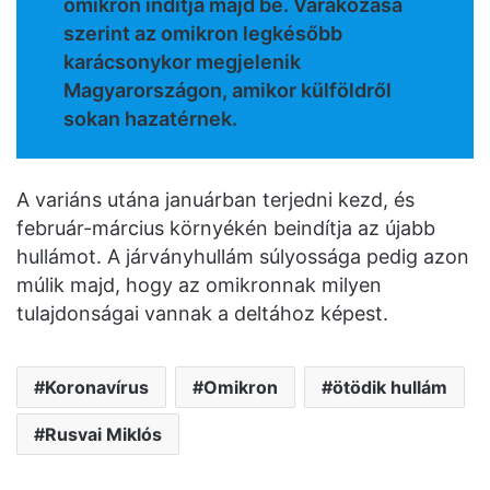
omikron indítja majd be. Várakozása
szerint az omikron legkésőbb
karácsonykor megjelenik
Magyarországon, amikor külföldről
sokan hazatérnek.
A variáns utána januárban terjedni kezd, és
február-március környékén beindítja az újabb
hullámot. A járványhullám súlyossága pedig azon
múlik majd, hogy az omikronnak milyen
tulajdonságai vannak a deltához képest.
Koronavírus
Omikron
ötödik hullám
Rusvai Miklós
Facebook
Twitter
Messenger