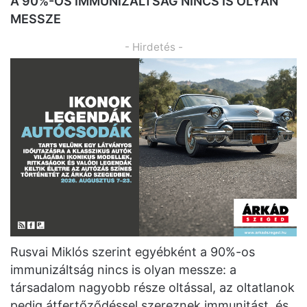
A 90%-OS IMMUNIZÁLTSÁG NINCS IS OLYAN
MESSZE
- Hirdetés -
Rusvai Miklós szerint egyébként a 90%-os
immunizáltság nincs is olyan messze: a
társadalom nagyobb része oltással, az oltatlanok
pedig átfertőződéssel szereznek immunitást, és