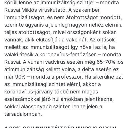
körüli lenne az immunizáltság szintje” – mondta
Rusvai Miklós víruskutató. A szakember
immunizáltságot, és nem átoltottságot mondott,
szerinte ugyanis a jelenleg nagyon nehéz elérni a
teljes átoltottságot, mivel országonként sokan
vannak, akik elutasítják a vakcinát. Az oltások
mellett az immunizáltságot így növeli az is, ha
valaki átesik a koronavírus-fertőzésen – mondta
Rusvai. A vuhani vadvírus esetén még 65-70%-os
átimmunizáltság kellett volna, a delta esetén ez
már 90% – mondta a professzor. Ha sikerülne ezt
az immunizáltsági szintet elérni, akkor a
koronavírus-járvány többé nem magas
esetszámokkal járó hullámokban jelentkezne,
sokkal alacsonyabb szinten lenne jelen a
társadalomban.