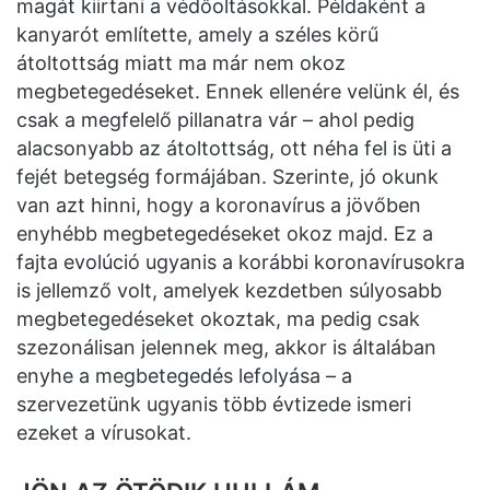
magát kiirtani a védőoltásokkal. Példaként a
kanyarót említette, amely a széles körű
átoltottság miatt ma már nem okoz
megbetegedéseket. Ennek ellenére velünk él, és
csak a megfelelő pillanatra vár – ahol pedig
alacsonyabb az átoltottság, ott néha fel is üti a
fejét betegség formájában. Szerinte, jó okunk
van azt hinni, hogy a koronavírus a jövőben
enyhébb megbetegedéseket okoz majd. Ez a
fajta evolúció ugyanis a korábbi koronavírusokra
is jellemző volt, amelyek kezdetben súlyosabb
megbetegedéseket okoztak, ma pedig csak
szezonálisan jelennek meg, akkor is általában
enyhe a megbetegedés lefolyása – a
szervezetünk ugyanis több évtizede ismeri
ezeket a vírusokat.