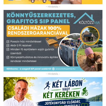
- Hirdetés -
- Hirdetés -