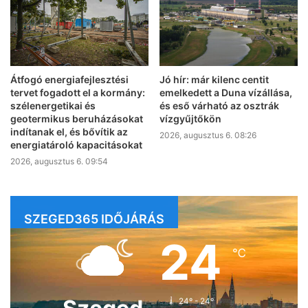
Átfogó energiafejlesztési
Jó hír: már kilenc centit
tervet fogadott el a kormány:
emelkedett a Duna vízállása,
szélenergetikai és
és eső várható az osztrák
geotermikus beruházásokat
vízgyűjtőkön
indítanak el, és bővítik az
2026, augusztus 6. 08:26
energiatároló kapacitásokat
2026, augusztus 6. 09:54
SZEGED365 IDŐJÁRÁS
24
℃
24º - 24º