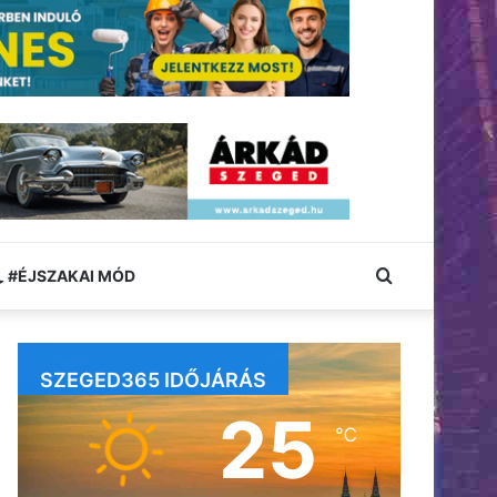
Keresés:
#ÉJSZAKAI MÓD
SZEGED365 IDŐJÁRÁS
25
℃