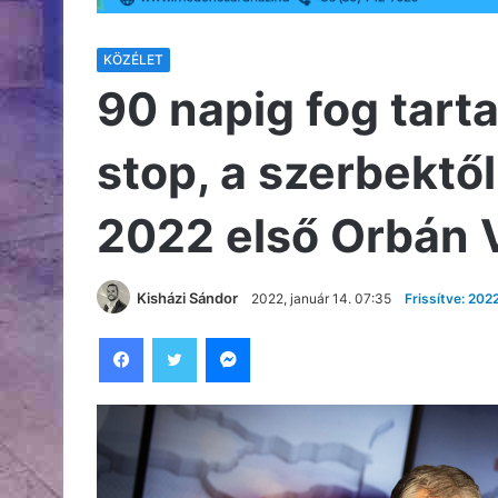
KÖZÉLET
90 napig fog tarta
stop, a szerbektől 
2022 első Orbán V
Kisházi Sándor
2022, január 14. 07:35
Frissítve: 202
Facebook
Twitter
Messenger