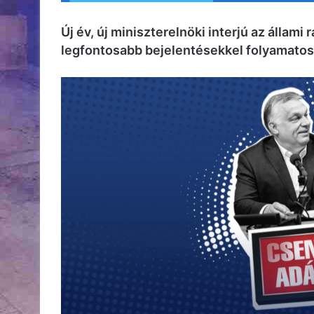
Új év, új miniszterelnöki interjú az állam
legfontosabb bejelentésekkel folyamato