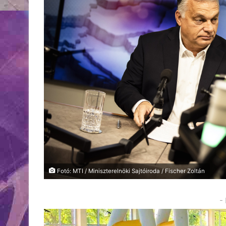
Fotó: MTI / Miniszterelnöki Sajtóiroda / Fischer Zoltán
-