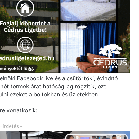
relnöki Facebook live és a csütörtöki, évindító
hét termék árát hatóságilag rögzítik, ezt
rulni ezeket a boltokban és üzletekben.
re vonatkozik:
 Hirdetés -