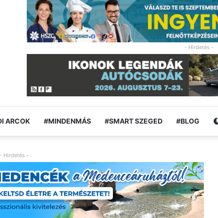
- Hirdetés -
I ARCOK
#MINDENMÁS
#SMART SZEGED
#BLOG
- Hirdetés -