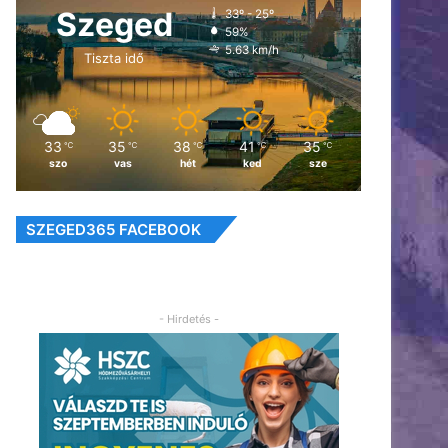
Szeged
33º - 25º
59%
5.63 km/h
Tiszta idő
33
35
38
41
35
℃
℃
℃
℃
℃
szo
vas
hét
ked
sze
SZEGED365 FACEBOOK
- Hirdetés -