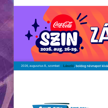
László
2026, augusztus 8., szombat
, boldog névnapot kív