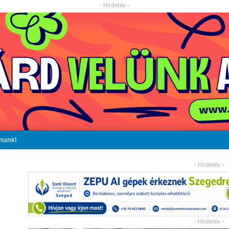
- Hirdetés -
ánunk!
- Hirdetés -
- Hirdetés -