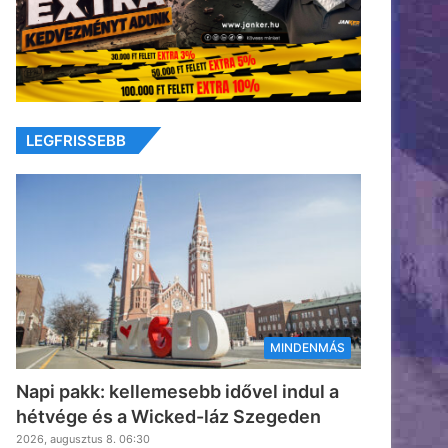
LEGFRISSEBB
MINDENMÁS
Napi pakk: kellemesebb idővel indul a
hétvége és a Wicked-láz Szegeden
2026, augusztus 8. 06:30