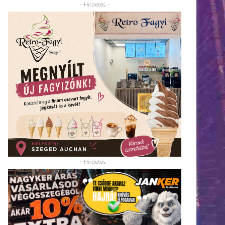
- Hirdetés -
- Hirdetés -