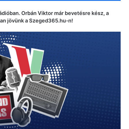
i rádióban. Orbán Viktor már bevetésre kész, a
san jövünk a Szeged365.hu-n!