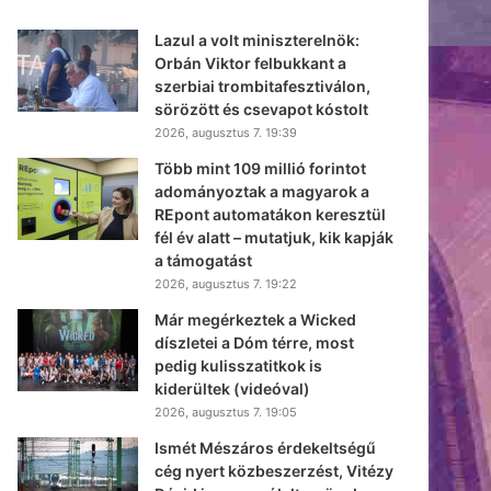
Lazul a volt miniszterelnök:
Orbán Viktor felbukkant a
szerbiai trombitafesztiválon,
sörözött és csevapot kóstolt
2026, augusztus 7. 19:39
Több mint 109 millió forintot
adományoztak a magyarok a
REpont automatákon keresztül
fél év alatt – mutatjuk, kik kapják
a támogatást
2026, augusztus 7. 19:22
Már megérkeztek a Wicked
díszletei a Dóm térre, most
pedig kulisszatitkok is
kiderültek (videóval)
2026, augusztus 7. 19:05
Ismét Mészáros érdekeltségű
cég nyert közbeszerzést, Vitézy