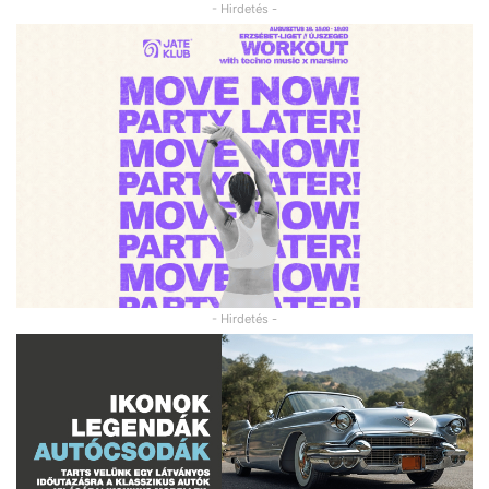
- Hirdetés -
- Hirdetés -