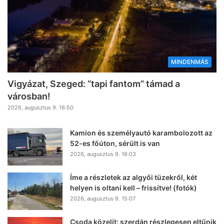
MINDENMÁS
Vigyázat, Szeged: “tapi fantom” támad a
városban!
2026, augusztus 9. 16:50
Kamion és személyautó karambolozott az
52-es főúton, sérült is van
2026, augusztus 9. 16:03
Íme a részletek az algyői tüzekről, két
helyen is oltani kell – frissítve! (fotók)
2026, augusztus 9. 15:07
Csoda közelít: szerdán részlegesen eltűnik