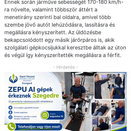
Ennek során járműve sebességét 170-180 km/h-
ra növelte, valamint többször áttért a
menetirány szerinti bal oldalra, amivel több
szembe jövő autót lehúzódásra, lassításra és
megállásra kényszerített. Az üldözésbe
bekapcsolódott egy másik járőrpáros is, akik
szolgálati gépkocsijukkal keresztbe álltak az úton
és végül így kényszerítették megállásra a férfit.
- Hirdetés -