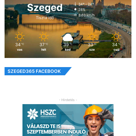
Szeged
34º - 24º
28%
3.63 km/h
Tiszta idő
34
37
39
33
34
℃
℃
℃
℃
℃
vas
hét
ked
sze
csü
SZEGED365 FACEBOOK
- Hirdetés -