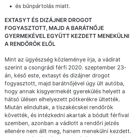
és bűnpártolás miatt.
EXTASYT ÉS DIZÁJNER DROGOT
FOGYASZTOTT, MAJD A BARÁTNŐJE
GYERMEKÉVEL EGYÜTT KEZDETT MENEKÜLNI
A RENDŐRÖK ELŐL
Mint az ügyészség közleménye írja, a vádirat
szerint a csongrádi férfi 2020. szeptember 23-
án, késő este, extasyt és dizájner drogot
fogyasztott, majd barátnőjével úgy ült autóba,
hogy annak kisgyermekét gyerekülés helyett a
hátsó ülésen elhelyezett pótkerékre ültették.
Miután elindultak, a tiszakécskei rendőrök
követték, és intézkedni akartak a bódult férfival
szemben, azonban a vádlott a rendőri jelzés
ellenére nem állt meg, hanem menekülni kezdett.