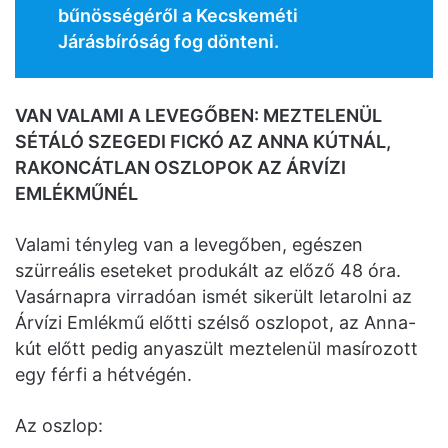
bűnösségéről a Kecskeméti
Járásbíróság fog dönteni.
VAN VALAMI A LEVEGŐBEN: MEZTELENÜL
SÉTÁLÓ SZEGEDI FICKÓ AZ ANNA KÚTNÁL,
RAKONCÁTLAN OSZLOPOK AZ ÁRVÍZI
EMLÉKMŰNÉL
Valami tényleg van a levegőben, egészen
szürreális eseteket produkált az előző 48 óra.
Vasárnapra virradóan ismét sikerült letarolni az
Árvízi Emlékmű előtti szélső oszlopot, az Anna-
kút előtt pedig anyaszült meztelenül masírozott
egy férfi a hétvégén.
Az oszlop: