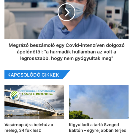
Megrázó beszámoló egy Covid-intenzíven dolgozó
ápolónőtől: "a harmadik hullámban az volt a
legrosszabb, hogy nem gyógyultak meg"
KAPCSOLÓDÓ CIKKEK
Vasárnap újra belehúz a
Kigyulladt a tarló Szeged-
meleg, 34 fok lesz
Baktón – egyre jobban terjed