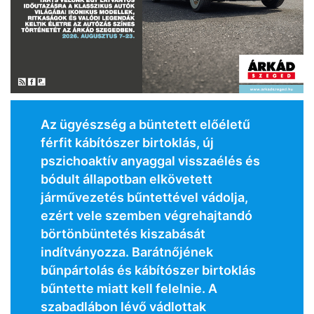
Az ügyészség a büntetett előéletű
férfit kábítószer birtoklás, új
pszichoaktív anyaggal visszaélés és
bódult állapotban elkövetett
járművezetés bűntettével vádolja,
ezért vele szemben végrehajtandó
börtönbüntetés kiszabását
indítványozza. Barátnőjének
bűnpártolás és kábítószer birtoklás
bűntette miatt kell felelnie. A
szabadlábon lévő vádlottak