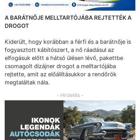
A BARÁTNŐJE MELLTARTÓJÁBA REJTETTÉK A
DROGOT
Kiderült, hogy korábban a férfi és a barátnője is
fogyasztott kábítószert, a nő ráadásul az
elfogásuk előtt a hátsó ülésen lévő, pakettbe
csomagolt dizájner drogot a melltartójába
rejtette, amit az előállításukkor a rendőrök
megtaláltak nála.
- Hirdetés -