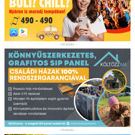
- Hirdetés -
- Hirdetés -