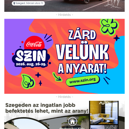
- Hirdetés -
- Hirdetés -