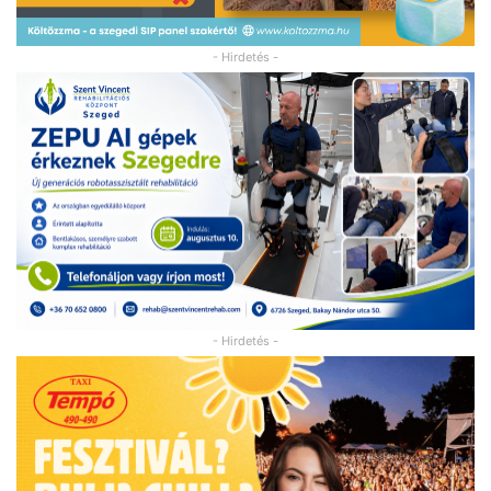
- Hirdetés -
- Hirdetés -