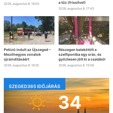
a tűz (frissítve!)
2026, augusztus 8. 18:00
2026, augusztus 8. 17:43
Petíció indult az Újszeged –
Részegen belekötött a
Mezőhegyes vonatok
szelfipontba egy srác, és
újraindításáért
győztesen jött ki a csatából
2026, augusztus 8. 16:25
2026, augusztus 8. 15:08
SZEGED365 IDŐJÁRÁS
34
℃