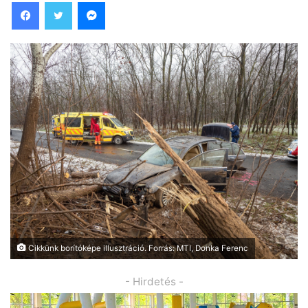
Facebook
Twitter
Messenger
Cikkünk borítóképe illusztráció. Forrás: MTI, Donka Ferenc
- Hirdetés -