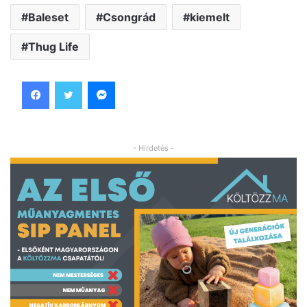
Baleset
Csongrád
kiemelt
Thug Life
Facebook
Twitter
Messenger
- Hirdetés -