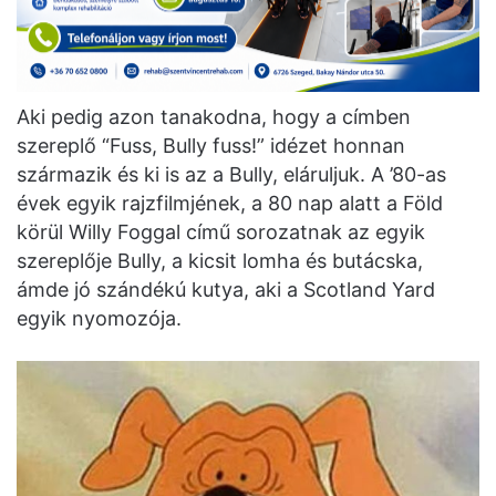
Aki pedig azon tanakodna, hogy a címben
szereplő “Fuss, Bully fuss!” idézet honnan
származik és ki is az a Bully, eláruljuk. A ’80-as
évek egyik rajzfilmjének, a 80 nap alatt a Föld
körül Willy Foggal című sorozatnak az egyik
szereplője Bully, a kicsit lomha és butácska,
ámde jó szándékú kutya, aki a Scotland Yard
egyik nyomozója.