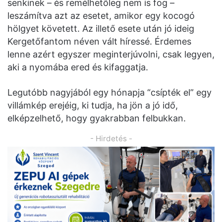
senkinek – és remélhetőleg nem is fog –
leszámítva azt az esetet, amikor egy kocogó
hölgyet követett. Az illető esete után jó ideig
Kergetőfantom néven vált híressé. Érdemes
lenne azért egyszer meginterjúvolni, csak legyen,
aki a nyomába ered és kifaggatja.
Legutóbb nagyjából egy hónapja “csípték el” egy
villámkép erejéig, ki tudja, ha jön a jó idő,
elképzelhető, hogy gyakrabban felbukkan.
- Hirdetés -