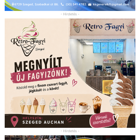
- Hirdetés -
- Hirdetés -