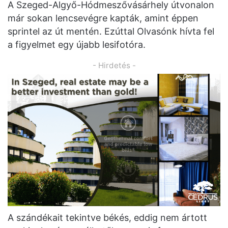
A Szeged-Algyő-Hódmeszővásárhely útvonalon
már sokan lencsevégre kapták, amint éppen
sprintel az út mentén. Ezúttal Olvasónk hívta fel
a figyelmet egy újabb lesifotóra.
- Hirdetés -
A szándékait tekintve békés, eddig nem ártott