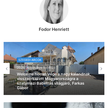
Fodor Henriett
SZEGEDI ARCOK
SZEGEDI ARCOK
2026, augusztus 5. 07:37
2026, augusztus 5. 11:30
“Tud időzíteni” – megszületett
Szabados Ági első gyermeke
Szegedi Pletykák: jéghideg vízzel