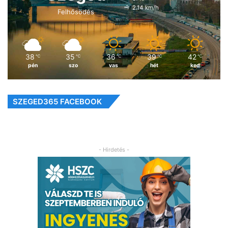
2.14 km/h
Felhősödés
38
35
36
39
42
℃
℃
℃
℃
℃
pén
szo
vas
hét
ked
SZEGED365 FACEBOOK
- Hirdetés -