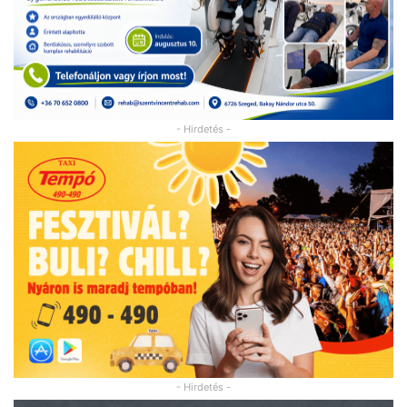
- Hirdetés -
- Hirdetés -