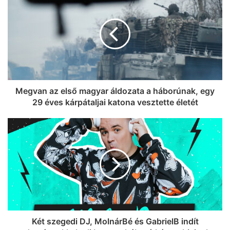
kedveskedtünk a szegedieknek,
valamint megkérdeztük azt is, ki hogyan
éli túl a brutális hőséget (videó)
Megvan az első magyar áldozata a háborúnak, egy
29 éves kárpátaljai katona vesztette életét
Két szegedi DJ, MolnárBé és GabrielB indít