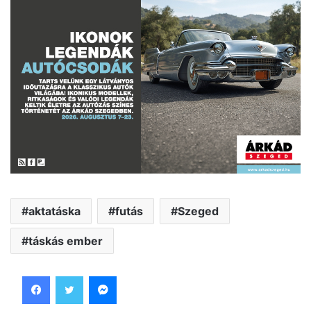
aktatáska
futás
Szeged
táskás ember
Facebook
Twitter
Messenger