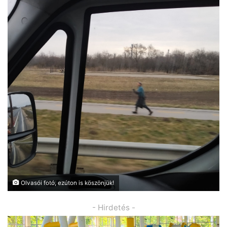
Olvasói fotó, ezúton is köszönjük!
- Hirdetés -