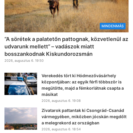
MINDENMÁS
“A sörétek a palatetőn pattognak, közvetlenül az
udvarunk mellett” – vadászok miatt
bosszankodnak Kiskundorozsmán
2026, augusztus 6. 19:50
Verekedés tört ki Hódmezővásárhely
központjában: az egyik férfi többször is
megütötte, majd a fémkorlátnak csapta a
másikat
2026, augusztus 6. 19:08
Zivatarok pattantak ki Csongrád-Csanád
vármegyében, miközben jócskán megdőlt
a melegrekord az országban
2026, augusztus 6. 18:54