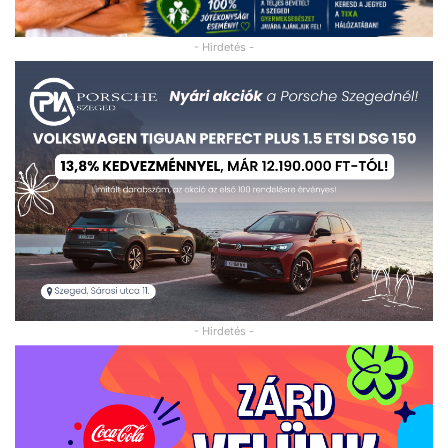
- Hirdetés -
- Hirdetés -