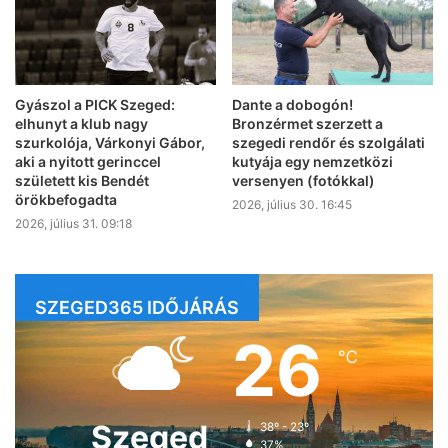
Gyászol a PICK Szeged:
Dante a dobogón!
elhunyt a klub nagy
Bronzérmet szerzett a
szurkolója, Várkonyi Gábor,
szegedi rendőr és szolgálati
aki a nyitott gerinccel
kutyája egy nemzetközi
született kis Bendét
versenyen (fotókkal)
örökbefogadta
2026, július 30. 16:45
2026, július 31. 09:18
SZEGED365 IDŐJÁRÁS
26
℃
Szeged
38º - 23º
37%