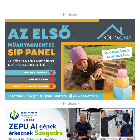
- Hirdetés -
- Hirdetés -