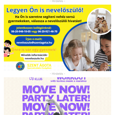
- Hirdetés -
- Hirdetés -