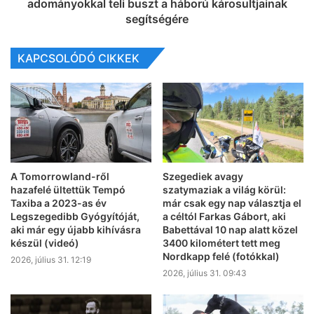
adományokkal teli buszt a háború károsultjainak
segítségére
KAPCSOLÓDÓ CIKKEK
A Tomorrowland-ről
Szegediek avagy
hazafelé ültettük Tempó
szatymaziak a világ körül:
Taxiba a 2023-as év
már csak egy nap választja el
Legszegedibb Gyógyítóját,
a céltól Farkas Gábort, aki
aki már egy újabb kihívásra
Babettával 10 nap alatt közel
készül (videó)
3400 kilométert tett meg
Nordkapp felé (fotókkal)
2026, július 31. 12:19
2026, július 31. 09:43