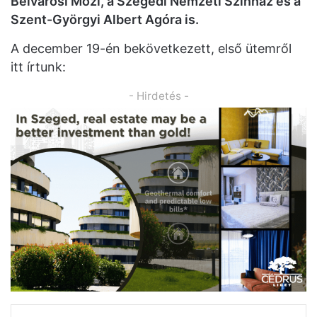
Belvárosi Mozi, a Szegedi Nemzeti Színház és a
Szent-Györgyi Albert Agóra is.
A december 19-én bekövetkezett, első ütemről
itt írtunk:
- Hirdetés -