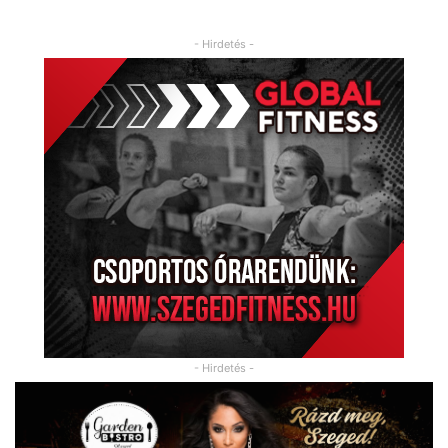
- Hirdetés -
- Hirdetés -