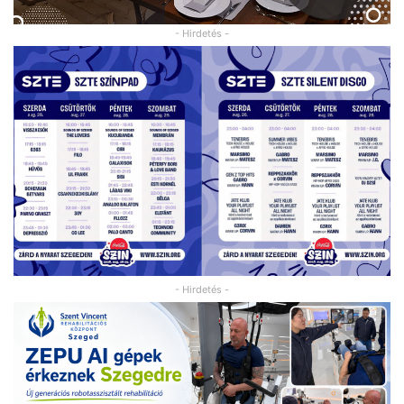
- Hirdetés -
- Hirdetés -