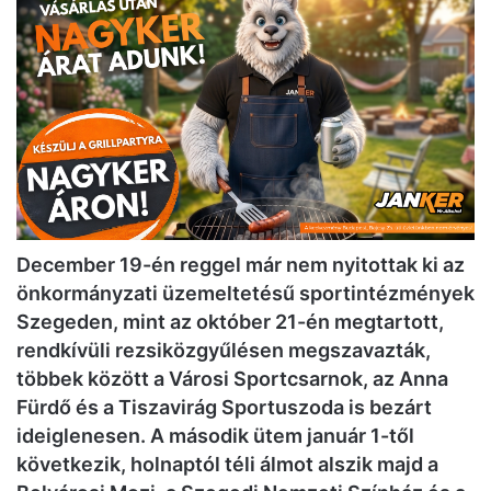
December 19-én reggel már nem nyitottak ki az
önkormányzati üzemeltetésű sportintézmények
Szegeden, mint az október 21-én megtartott,
rendkívüli rezsiközgyűlésen megszavazták,
többek között a Városi Sportcsarnok, az Anna
Fürdő és a Tiszavirág Sportuszoda is bezárt
ideiglenesen. A második ütem január 1-től
következik, holnaptól téli álmot alszik majd a