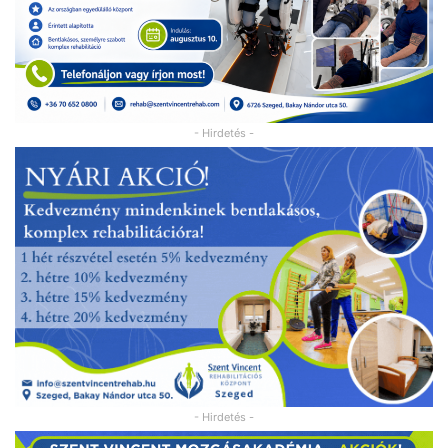
- Hirdetés -
- Hirdetés -