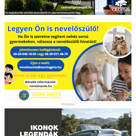
- Hirdetés -
- Hirdetés -