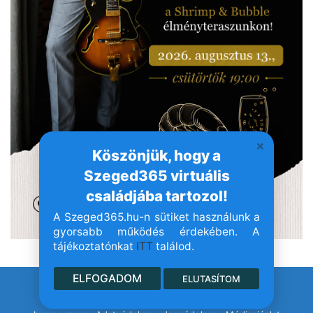
Köszönjük, hogy a
Szeged365 virtuális
családjába tartozol!
A Szeged365.hu-n sütiket használunk a
gyorsabb működés érdekében. A
tájékoztatónkat
ITT
találod.
ELFOGADOM
ELUTASÍTOM
© Szeged365.hu I Minden jog fenntartva!