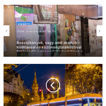
KIKAPCS
2026, augusztus 10. 15:56
A Hercegnő és a Szupersztár –
ingyenes gyerekkoncerttel zárul a
szegedi augusztus a Móra parkban