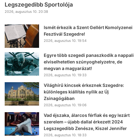
Legszegedibb Sportolója
2026, augusztus 10. 20:38
Ismét érkezik a Szent Gellért Komolyzenei
Fesztivál Szegedre!
2026, augusztus 10. 19:54
Egyre több szegedi panaszkodik a nappali
elviselhetetlen szúnyoghelyzetre, de
megvan a magyarázat!
2026, augusztus 10. 19:33
Világhírű kincsek érkeznek Szegedre:
különleges kiállítás nyílik az Új
Zsinagógában
2026, augusztus 10. 19:06
Vad éjszaka, álarcos férfiak és egy lezárt
szerelem – újabb dallal érkezett 2024
Legszegedibb Zenésze, Kiszel Jennifer
2026, augusztus 10. 18:33