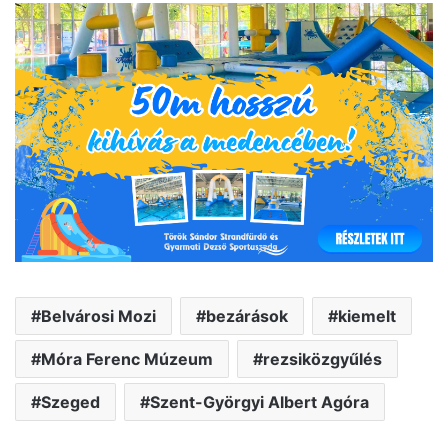
Belvárosi Mozi
bezárások
kiemelt
Móra Ferenc Múzeum
rezsiközgyűlés
Szeged
Szent-Györgyi Albert Agóra