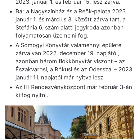
2023. január 1. és február 15. lesz zárva.
Bár a Nagyszínház és a Reök-palota 2023.
január 1. és március 3. között zárva tart, a
Stefánia 6. szám alatti jegyiroda azonban
folyamatosan üzemelni fog.
A Somogyi Könyvtár valamennyi épülete
zárva van 2022. december 19. napjától,
azonban három fiókkönyvtár viszont – az
Északvárosi, a Rókusi és az Odesszai – 2023.
január 11. napjától már nyitva lesz.
Az IH Rendezvényközpont már február 3-án
ki fog nyitni.