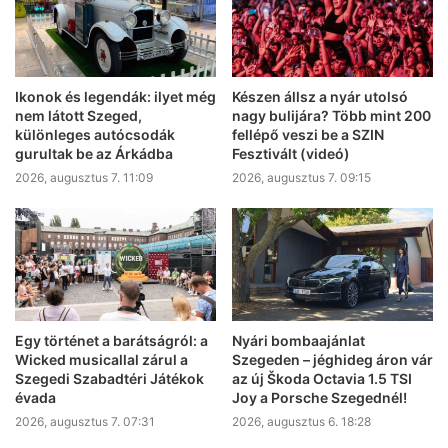
Ikonok és legendák: ilyet még
Készen állsz a nyár utolsó
nem látott Szeged,
nagy bulijára? Több mint 200
különleges autócsodák
fellépő veszi be a SZIN
gurultak be az Árkádba
Fesztivált (videó)
2026, augusztus 7. 11:09
2026, augusztus 7. 09:15
Egy történet a barátságról: a
Nyári bombaajánlat
Wicked musicallal zárul a
Szegeden – jéghideg áron vár
Szegedi Szabadtéri Játékok
az új Škoda Octavia 1.5 TSI
évada
Joy a Porsche Szegednél!
2026, augusztus 7. 07:31
2026, augusztus 6. 18:28