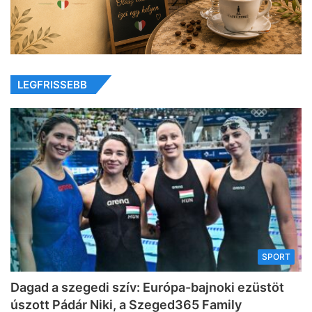
LEGFRISSEBB
SPORT
Dagad a szegedi szív: Európa-bajnoki ezüstöt
úszott Pádár Niki, a Szeged365 Family