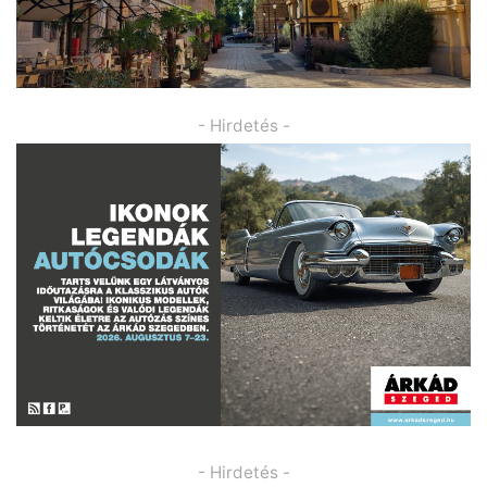
- Hirdetés -
- Hirdetés -