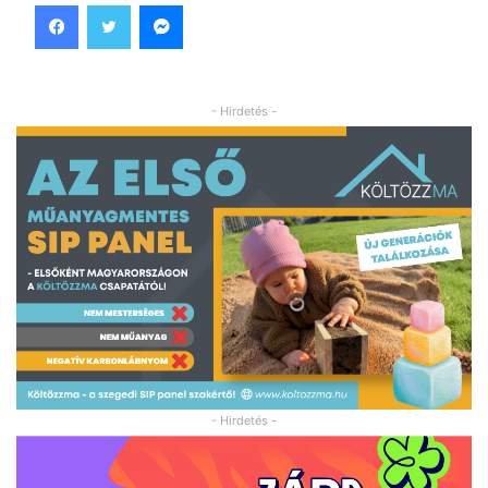
Facebook
Twitter
Messenger
- Hirdetés -
- Hirdetés -