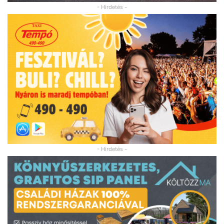
- Hirdetés -
- Hirdetés -