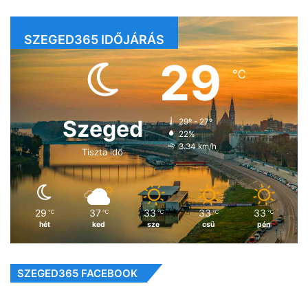
SZEGED365 IDŐJÁRÁS
29
℃
Szeged
29º - 27º
22%
3.34 km/h
Tiszta idő
29
37
33
33
33
℃
℃
℃
℃
℃
hét
ked
sze
csü
pén
SZEGED365 FACEBOOK