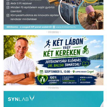
- Hirdetés -
- Hirdetés -