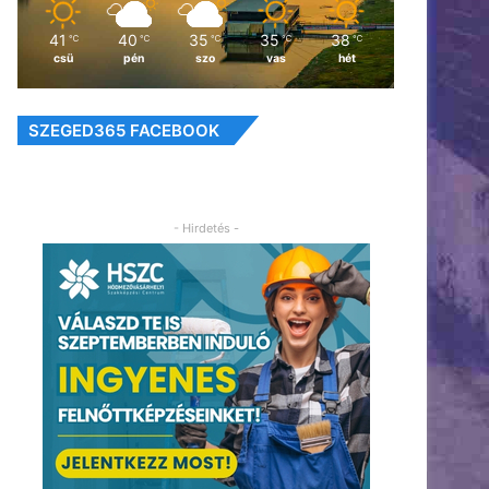
41
40
35
35
38
℃
℃
℃
℃
℃
csü
pén
szo
vas
hét
SZEGED365 FACEBOOK
- Hirdetés -