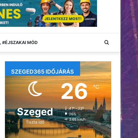
Keresés:
#ÉJSZAKAI MÓD
SZEGED365 IDŐJÁRÁS
26
℃
Szeged
41º - 23º
26%
3.65 km/h
Tiszta idő