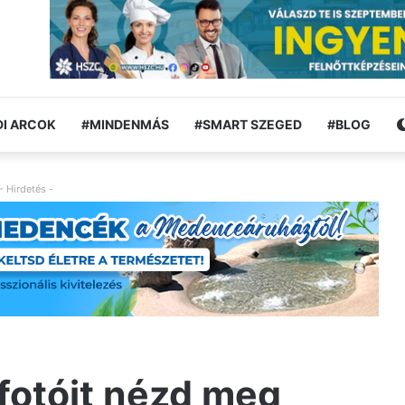
I ARCOK
#MINDENMÁS
#SMART SZEGED
#BLOG
- Hirdetés -
fotóit nézd meg