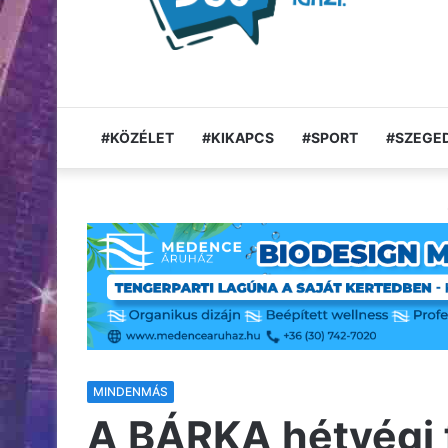
#KÖZÉLET
#KIKAPCS
#SPORT
#SZEGED
MINDENMÁS
A BÁRKA hétvégi 