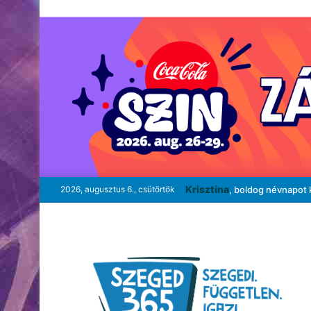
Krisztina
2026, augusztus 6., csütörtök
, boldog névnapot 