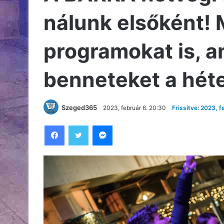
nálunk elsőként! 
programokat is, a
benneteket a hét
Szeged365
2023, február 6. 20:30
Frissítve: 2023, f
Facebook
Twitter
Messenger