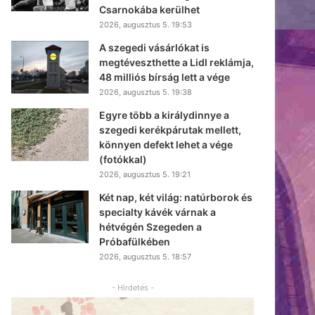
Csarnokába kerülhet
2026, augusztus 5. 19:53
A szegedi vásárlókat is
megtéveszthette a Lidl reklámja,
48 milliós bírság lett a vége
2026, augusztus 5. 19:38
Egyre több a királydinnye a
szegedi kerékpárutak mellett,
könnyen defekt lehet a vége
(fotókkal)
2026, augusztus 5. 19:21
Két nap, két világ: natúrborok és
specialty kávék várnak a
hétvégén Szegeden a
Próbafülkében
2026, augusztus 5. 18:57
- Hirdetés -