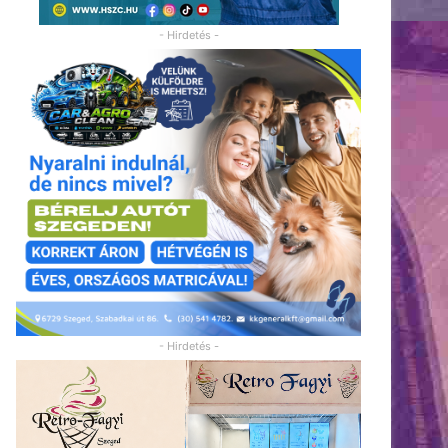
- Hirdetés -
- Hirdetés -