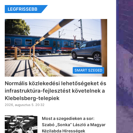
LEGFRISSEBB
SMART SZEGED
Normális közlekedési lehetőségeket és
infrastruktúra-fejlesztést követelnek a
Klebelsberg-telepiek
2026, augusztus 5. 20:32
Most a szegedieken a sor:
Szabó „Sonka” László a Magyar
Kézilabda Hírességek