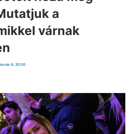
Mutatjuk a
mikkel várnak
en
ebruár 6. 20:30