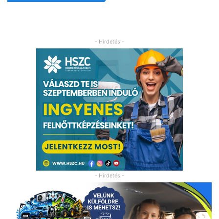
- Hirdetés -
- Hirdetés -