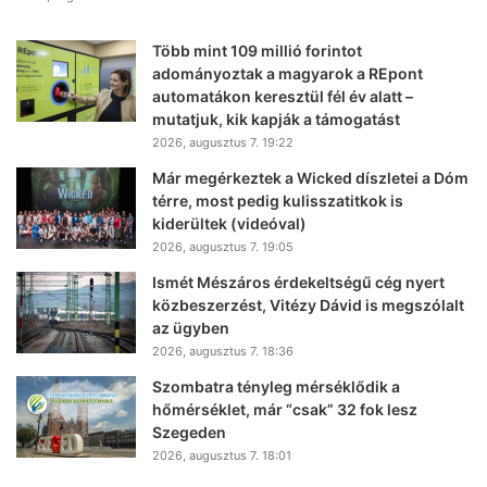
Több mint 109 millió forintot
adományoztak a magyarok a REpont
automatákon keresztül fél év alatt –
mutatjuk, kik kapják a támogatást
2026, augusztus 7. 19:22
Már megérkeztek a Wicked díszletei a Dóm
térre, most pedig kulisszatitkok is
kiderültek (videóval)
2026, augusztus 7. 19:05
Ismét Mészáros érdekeltségű cég nyert
közbeszerzést, Vitézy Dávid is megszólalt
az ügyben
2026, augusztus 7. 18:36
Szombatra tényleg mérséklődik a
hőmérséklet, már “csak” 32 fok lesz
Szegeden
2026, augusztus 7. 18:01