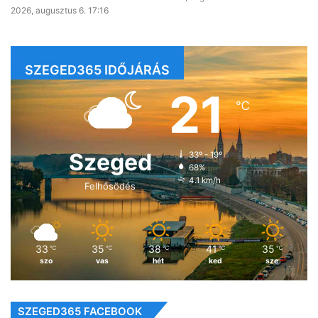
2026, augusztus 6. 17:16
SZEGED365 IDŐJÁRÁS
21
℃
Szeged
33º - 19º
68%
4.1 km/h
Felhősödés
33
35
38
41
35
℃
℃
℃
℃
℃
szo
vas
hét
ked
sze
SZEGED365 FACEBOOK