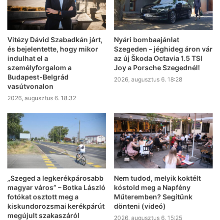
Vitézy Dávid Szabadkán járt,
Nyári bombaajánlat
és bejelentette, hogy mikor
Szegeden – jéghideg áron vár
indulhat el a
az új Škoda Octavia 1.5 TSI
személyforgalom a
Joy a Porsche Szegednél!
Budapest-Belgrád
2026, augusztus 6. 18:28
vasútvonalon
2026, augusztus 6. 18:32
„Szeged a legkerékpárosabb
Nem tudod, melyik koktélt
magyar város” – Botka László
kóstold meg a Napfény
fotókat osztott meg a
Műteremben? Segítünk
kiskundorozsmai kerékpárút
dönteni (videó)
megújult szakaszáról
2026, augusztus 6. 15:25