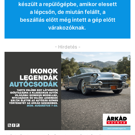
készült a repülőgépbe, amikor elesett
a lépcsőn, de miután felállt, a
beszállás előtt még intett a gép előtt
várakozóknak.
- Hirdetés -