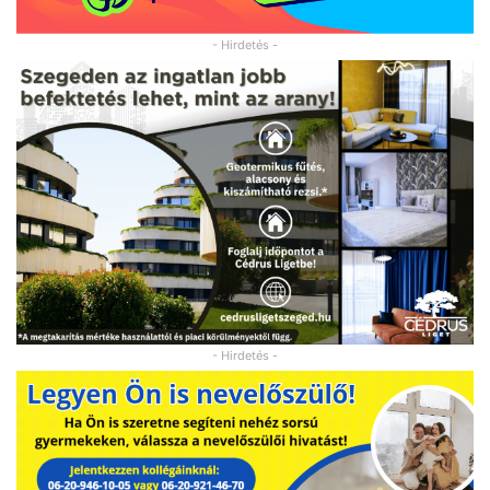
- Hirdetés -
- Hirdetés -