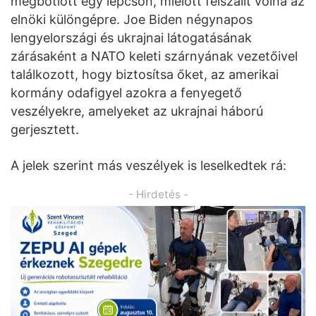
megbotlott egy lépcsőn, mielőtt felszállt volna az
elnöki különgépre. Joe Biden négynapos
lengyelországi és ukrajnai látogatásának
zárásaként a NATO keleti szárnyának vezetőivel
találkozott, hogy biztosítsa őket, az amerikai
kormány odafigyel azokra a fenyegető
veszélyekre, amelyeket az ukrajnai háború
gerjesztett.
A jelek szerint más veszélyek is leselkedtek rá:
- Hirdetés -