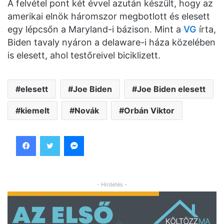
A felvétel pont két évvel azután készült, hogy az
amerikai elnök háromszor megbotlott és elesett
egy lépcsőn a Maryland-i bázison. Mint a
VG
írta,
Biden tavaly nyáron a delaware-i háza közelében
is elesett, ahol testőreivel biciklizett.
elesett
Joe Biden
Joe Biden elesett
kiemelt
Novák
Orbán Viktor
Facebook
Twitter
Messenger
- Hirdetés -