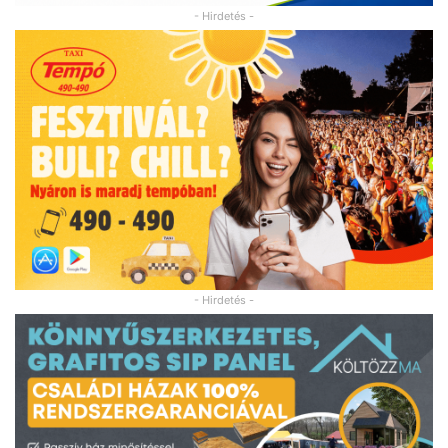
- Hirdetés -
- Hirdetés -