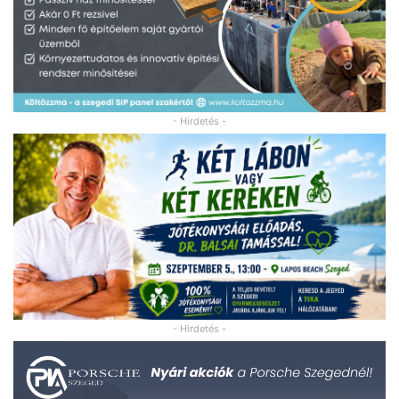
- Hirdetés -
- Hirdetés -