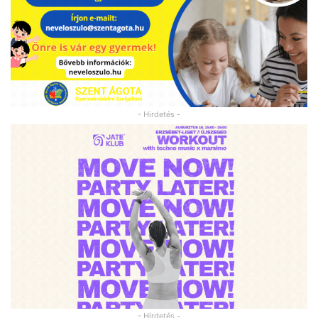
- Hirdetés -
- Hirdetés -