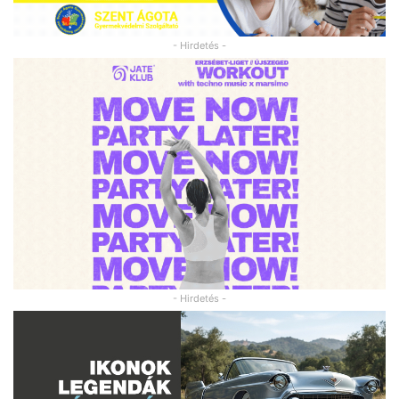
- Hirdetés -
- Hirdetés -