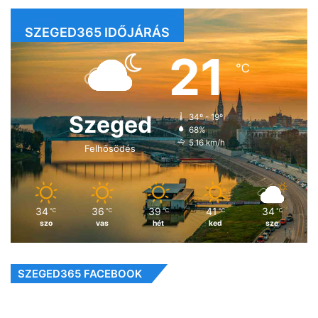
SZEGED365 IDŐJÁRÁS
21
℃
Szeged
34º - 19º
68%
5.16 km/h
Felhősödés
34
36
39
41
34
℃
℃
℃
℃
℃
szo
vas
hét
ked
sze
SZEGED365 FACEBOOK