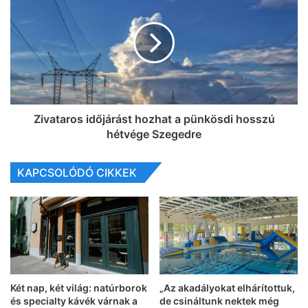
Zivataros időjárást hozhat a pünkösdi hosszú
hétvége Szegedre
KAPCSOLÓDÓ CIKKEK
Két nap, két világ: natúrborok
„Az akadályokat elhárítottuk,
és specialty kávék várnak a
de csináltunk nektek még