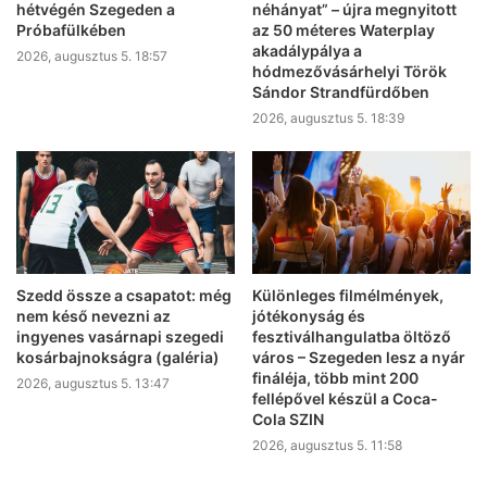
hétvégén Szegeden a
néhányat” – újra megnyitott
Próbafülkében
az 50 méteres Waterplay
akadálypálya a
2026, augusztus 5. 18:57
hódmezővásárhelyi Török
Sándor Strandfürdőben
2026, augusztus 5. 18:39
Szedd össze a csapatot: még
Különleges filmélmények,
nem késő nevezni az
jótékonyság és
ingyenes vasárnapi szegedi
fesztiválhangulatba öltöző
kosárbajnokságra (galéria)
város – Szegeden lesz a nyár
fináléja, több mint 200
2026, augusztus 5. 13:47
fellépővel készül a Coca-
Cola SZIN
2026, augusztus 5. 11:58