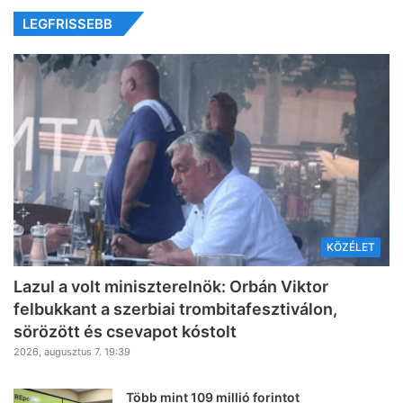
LEGFRISSEBB
KÖZÉLET
Lazul a volt miniszterelnök: Orbán Viktor
felbukkant a szerbiai trombitafesztiválon,
sörözött és csevapot kóstolt
2026, augusztus 7. 19:39
Több mint 109 millió forintot