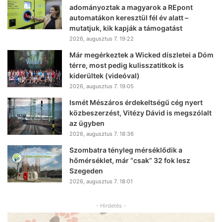
adományoztak a magyarok a REpont
automatákon keresztül fél év alatt –
mutatjuk, kik kapják a támogatást
2026, augusztus 7. 19:22
Már megérkeztek a Wicked díszletei a Dóm
térre, most pedig kulisszatitkok is
kiderültek (videóval)
2026, augusztus 7. 19:05
Ismét Mészáros érdekeltségű cég nyert
közbeszerzést, Vitézy Dávid is megszólalt
az ügyben
2026, augusztus 7. 18:36
Szombatra tényleg mérséklődik a
hőmérséklet, már “csak” 32 fok lesz
Szegeden
2026, augusztus 7. 18:01
- Hirdetés -