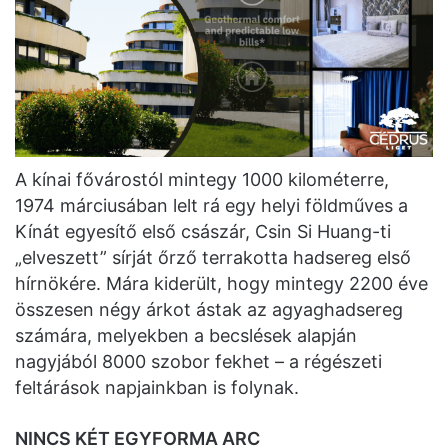
A kínai fővárostól mintegy 1000 kilométerre,
1974 márciusában lelt rá egy helyi földműves a
Kínát egyesítő első császár, Csin Si Huang-ti
„elveszett” sírját őrző terrakotta hadsereg első
hírnökére. Mára kiderült, hogy mintegy 2200 éve
összesen négy árkot ástak az agyaghadsereg
számára, melyekben a becslések alapján
nagyjából 8000 szobor fekhet – a régészeti
feltárások napjainkban is folynak.
NINCS KÉT EGYFORMA ARC