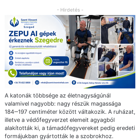
- Hirdetés -
A katonák többsége az életnagyságúnál
valamivel nagyobb: nagy részük magassága
184‒197 centiméter között váltakozik. A ruházat,
illetve a védőfegyverzet elemeit agyagból
alakították ki, a támadófegyvereket pedig eredeti
formájukban gyártották le a szobrokhoz.