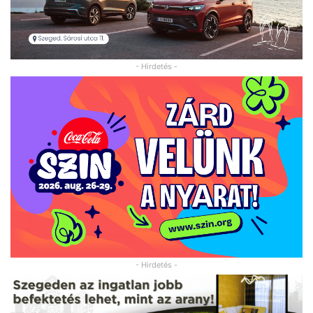
- Hirdetés -
- Hirdetés -