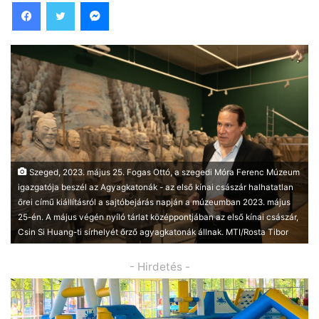
Facebook
Twitter
Messenger
Szeged, 2023. május 25. Fogas Ottó, a szegedi Móra Ferenc Múzeum
igazgatója beszél az Agyagkatonák - az első kínai császár halhatatlan
őrei című kiállításról a sajtóbejárás napján a múzeumban 2023. május
25-én. A május végén nyíló tárlat középpontjában az első kínai császár,
Csin Si Huang-ti sírhelyét őrző agyagkatonák állnak. MTI/Rosta Tibor
- Hirdetés -