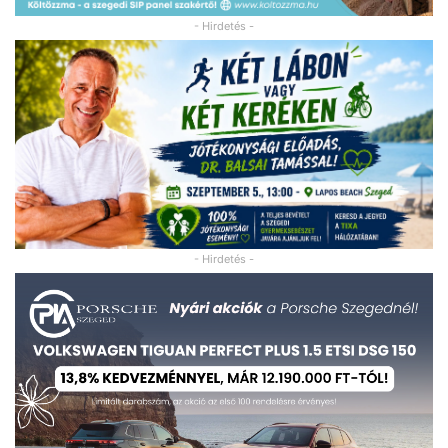
- Hirdetés -
- Hirdetés -