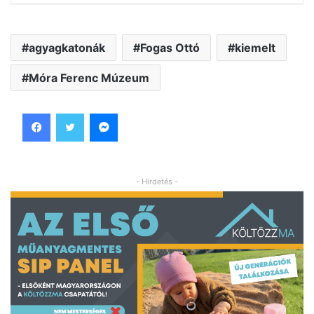
agyagkatonák
Fogas Ottó
kiemelt
Móra Ferenc Múzeum
Facebook
Twitter
Messenger
- Hirdetés -