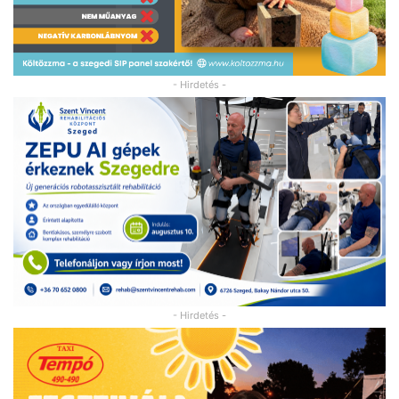
- Hirdetés -
- Hirdetés -