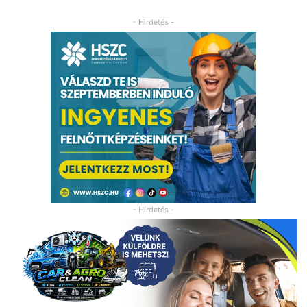
- Hirdetés -
- Hirdetés -