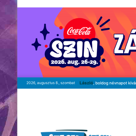
László
2026, augusztus 8., szombat
, boldog névnapot kív