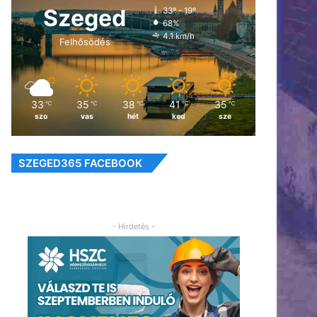
Szeged
33º - 19º
68%
4.1 km/h
Felhősödés
33
35
38
41
35
℃
℃
℃
℃
℃
szo
vas
hét
ked
sze
SZEGED365 FACEBOOK
- Hirdetés -