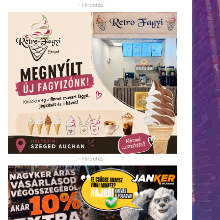
- Hirdetés -
- Hirdetés -