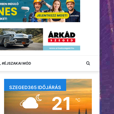
Keresés:
#ÉJSZAKAI MÓD
SZEGED365 IDŐJÁRÁS
21
℃