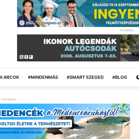
- Hirdetés -
I ARCOK
#MINDENMÁS
#SMART SZEGED
#BLOG
- Hirdetés -