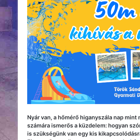
Nyár van, a hőmérő higanyszála nap mint 
számára ismerős a küzdelem: hogyan szó
is szükségünk van egy kis kikapcsolódás