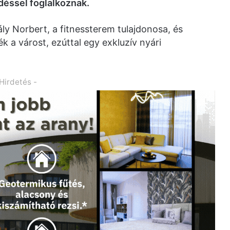
déssel foglalkoznak.
ly Norbert, a fitnessterem tulajdonosa, és
 a várost, ezúttal egy exkluzív nyári
 Hirdetés -