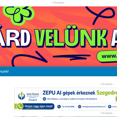
- Hirdetés -
ánunk!
- Hirdetés -
- Hirdetés -