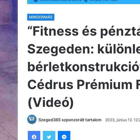
MINDENMÁS
“Fitness és pénzt
Szegeden: különl
bérletkonstrukci
Cédrus Prémium 
(Videó)
Szeged365 szponzorált tartalom
2023, június 12. 12:
Facebook
Twitter
Messenger