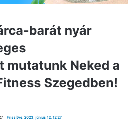
árca-barát nyár
eges
ót mutatunk Neked a
Fitness Szegedben!
27
Frissítve: 2023, június 12. 12:27