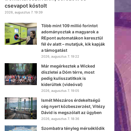
csevapot kóstolt
2026, augusztus 7. 19:39
Több mint 109 millió forintot
adományoztak a magyarok a
REpont automatákon keresztül
fél év alatt – mutatjuk, kik kapják
a támogatást
2026, augusztus 7. 19:22
Már megérkeztek a Wicked
díszletei a Dóm térre, most
pedig kulisszatitkok is
kiderültek (videóval)
2026, augusztus 7. 19:05
Ismét Mészáros érdekeltségű
cég nyert közbeszerzést, Vitézy
Dávid is megszólalt az ügyben
2026, augusztus 7. 18:36
Szombatra tényleg mérséklődik