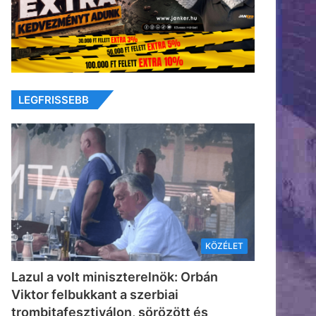
LEGFRISSEBB
KÖZÉLET
Lazul a volt miniszterelnök: Orbán
Viktor felbukkant a szerbiai
trombitafesztiválon, sörözött és