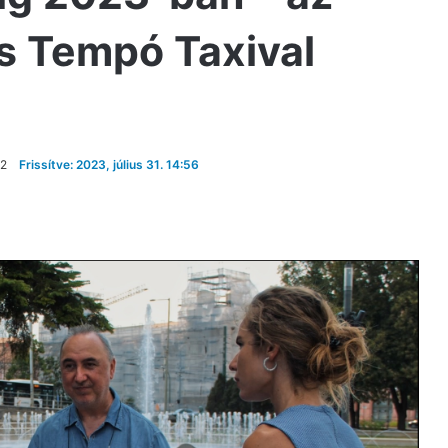
s Tempó Taxival
02
Frissítve: 2023, július 31. 14:56