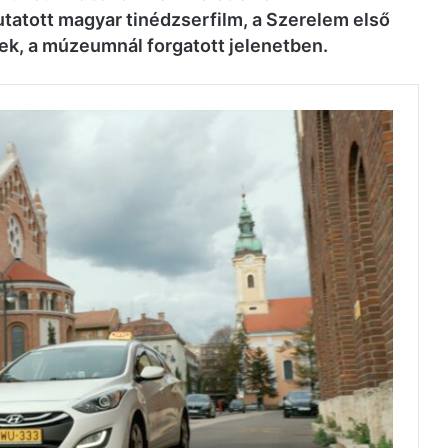
tatott magyar tinédzserfilm, a Szerelem első
tek, a múzeumnál forgatott jelenetben.