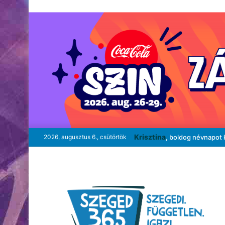
Krisztina
2026, augusztus 6., csütörtök
, boldog névnapot 