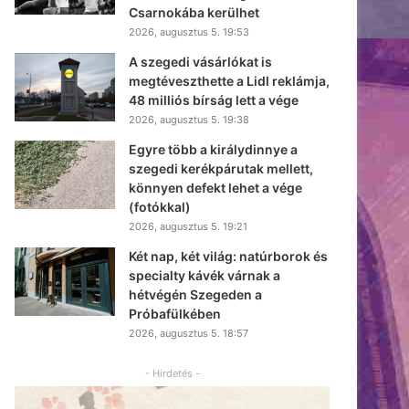
Csarnokába kerülhet
2026, augusztus 5. 19:53
A szegedi vásárlókat is
megtéveszthette a Lidl reklámja,
48 milliós bírság lett a vége
2026, augusztus 5. 19:38
Egyre több a királydinnye a
szegedi kerékpárutak mellett,
könnyen defekt lehet a vége
(fotókkal)
2026, augusztus 5. 19:21
Két nap, két világ: natúrborok és
specialty kávék várnak a
hétvégén Szegeden a
Próbafülkében
2026, augusztus 5. 18:57
- Hirdetés -