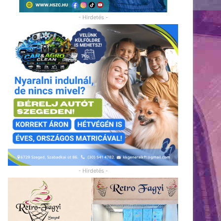
- Hirdetés -
- Hirdetés -