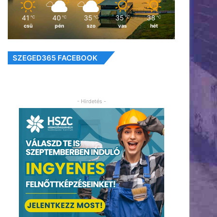
41
40
35
35
38
℃
℃
℃
℃
℃
csü
pén
szo
vas
hét
SZEGED365 FACEBOOK
- Hirdetés -