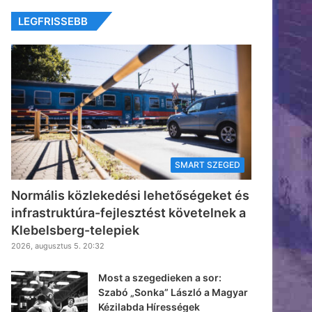
LEGFRISSEBB
SMART SZEGED
Normális közlekedési lehetőségeket és
infrastruktúra-fejlesztést követelnek a
Klebelsberg-telepiek
2026, augusztus 5. 20:32
Most a szegedieken a sor:
Szabó „Sonka” László a Magyar
Kézilabda Hírességek