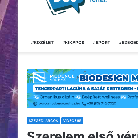
#KÖZÉLET
#KIKAPCS
#SPORT
#SZEGED
SZEGEDI ARCOK
VIDEO365
Szerelem első vér