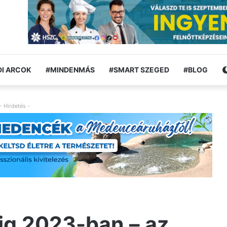
I ARCOK
#MINDENMÁS
#SMART SZEGED
#BLOG
- Hirdetés -
ig 2023-ban – az