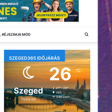
Keresés:
#ÉJSZAKAI MÓD
SZEGED365 IDŐJÁRÁS
26
℃
Szeged
41º - 23º
26%
3.65 km/h
Tiszta idő