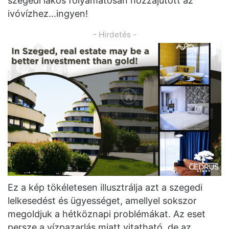
szegedi lakos folyamatosan hozzájutott az
ivóvízhez…ingyen!
- Hirdetés -
Ez a kép tökéletesen illusztrálja azt a szegedi
lelkesedést és ügyességet, amellyel sokszor
megoldjuk a hétköznapi problémákat. Az eset
persze a vízpazarlás miatt vitatható, de az