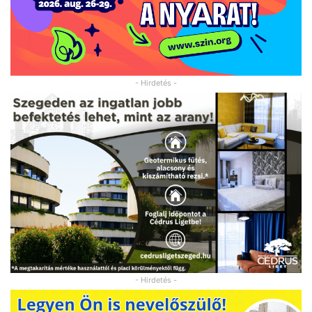
- Hirdetés -
- Hirdetés -