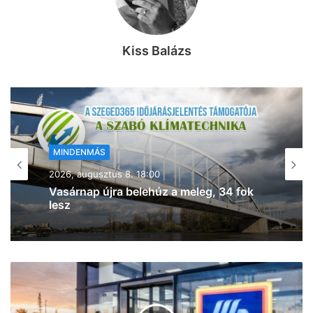
Kiss Balázs
MINDENMÁS
2026, augusztus 8. 17:43
Kigyulladt a tarló Szeged- Baktón –
egyre jobban terjed a tűz (frissítve!)