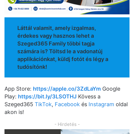
Láttál valamit, amely izgalmas,
érdekes vagy hasznos lehet a
Szeged365 Family többi tagja
számára is? Töltsd le a vadonatúj
applikációnkat, küldj fotót és légy a
tudósítónk!
App Store:
https://apple.co/3ZdLaYm
Google
Play:
https://bit.ly/3LSOTHJ
Kövess a
Szeged365
TikTok
,
Facebook
és
Instagram
oldal
akon is!
- Hirdetés -