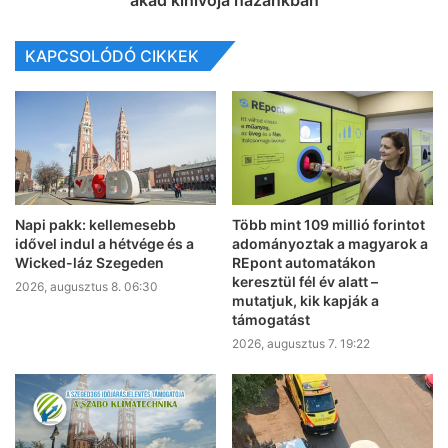
akad kihívója hazánkban
KAPCSOLÓDÓ CIKKEK
Napi pakk: kellemesebb
Több mint 109 millió forintot
idővel indul a hétvége és a
adományoztak a magyarok a
Wicked-láz Szegeden
REpont automatákon
keresztül fél év alatt –
2026, augusztus 8. 06:30
mutatjuk, kik kapják a
támogatást
2026, augusztus 7. 19:22