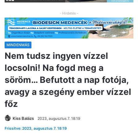
- Hirdetés -
MINDENMÁS
Nem tudsz ingyen vízzel
locsolni! Na fogd meg a
söröm… Befutott a nap fotója,
avagy a szegény ember vízzel
főz
Kiss Balázs
2023, augusztus 7. 18:19
Frissítve: 2023, augusztus 7. 18:19