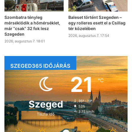
Szombatra tényleg
Baleset történt Szegeden –
mérséklődik a hőmérséklet,
egy rolleres esett el a Csillag
már “csak” 32 fok lesz
tér közelében
Szegeden
2026, augusztus 7. 17:54
2026, augusztus 7. 18:01
SZEGED365 IDŐJÁRÁS
21
℃
Szeged
35º - 19º
53%
3.75 km/h
Tiszta idő