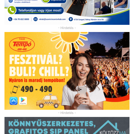
- Hirdetés -
- Hirdetés -