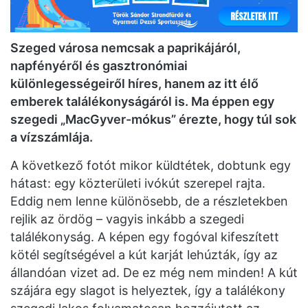
Szeged városa nemcsak a paprikájáról,
napfényéről és gasztronómiai
különlegességeiről híres, hanem az itt élő
emberek találékonyságáról is. Ma éppen egy
szegedi „MacGyver-mókus” érezte, hogy túl sok
a vízszámlája.
A következő fotót mikor küldtétek, dobtunk egy
hátast: egy közterületi ivókút szerepel rajta.
Eddig nem lenne különösebb, de a részletekben
rejlik az ördög – vagyis inkább a szegedi
találékonyság. A képen egy fogóval kifeszített
kötél segítségével a kút karját lehúzták, így az
állandóan vizet ad. De ez még nem minden! A kút
szájára egy slagot is helyeztek, így a találékony