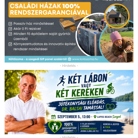
- Hirdetés -
- Hirdetés -