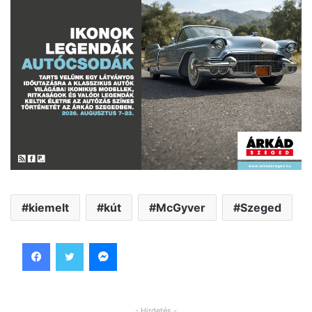
kiemelt
kút
McGyver
Szeged
Facebook
Twitter
Messenger
- Hirdetés -