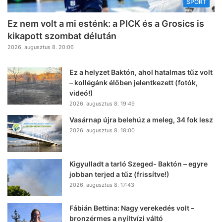
SPORT
Ez nem volt a mi esténk: a PICK és a Grosics is
kikapott szombat délután
2026, augusztus 8. 20:06
Ez a helyzet Baktón, ahol hatalmas tűz volt
– kollégánk élőben jelentkezett (fotók,
videó!)
2026, augusztus 8. 19:49
Vasárnap újra belehúz a meleg, 34 fok lesz
2026, augusztus 8. 18:00
Kigyulladt a tarló Szeged- Baktón – egyre
jobban terjed a tűz (frissítve!)
2026, augusztus 8. 17:43
Fábián Bettina: Nagy verekedés volt –
bronzérmes a nyíltvízi váltó