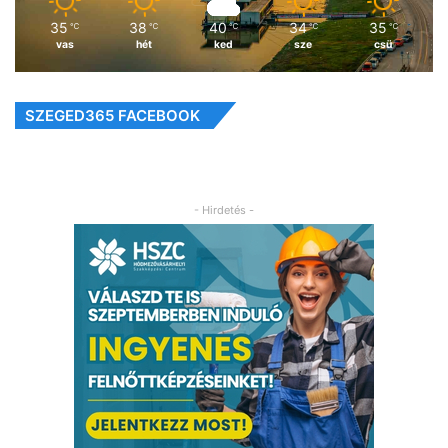
35
38
40
34
35
℃
℃
℃
℃
℃
vas
hét
ked
sze
csü
SZEGED365 FACEBOOK
- Hirdetés -