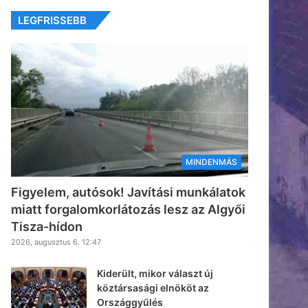
LEGFRISSEBB
MINDENMÁS
Figyelem, autósok! Javítási munkálatok
miatt forgalomkorlátozás lesz az Algyői
Tisza-hídon
2026, augusztus 6. 12:47
Kiderült, mikor választ új
köztársasági elnököt az
Országgyűlés