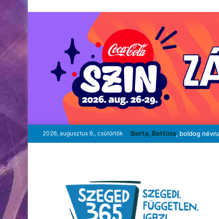
Berta, Bettina
2026, augusztus 6., csütörtök
, boldog névn