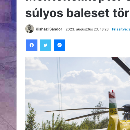
súlyos baleset tö
Kisházi Sándor
2023, augusztus 20. 18:28
Frissítve:
Facebook
Twitter
Messenger