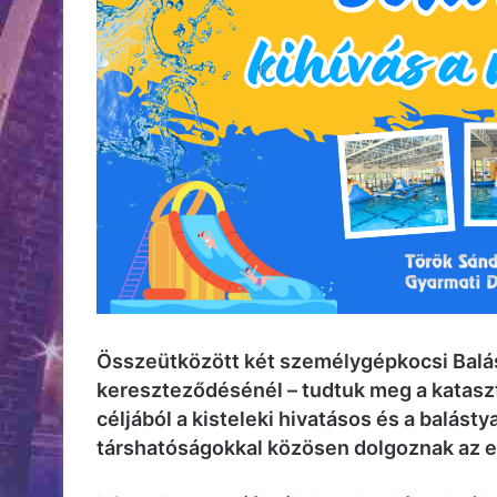
Összeütközött két személygépkocsi Balást
kereszteződésénél – tudtuk meg a katasz
céljából a kisteleki hivatásos és a balásty
társhatóságokkal közösen dolgoznak az e