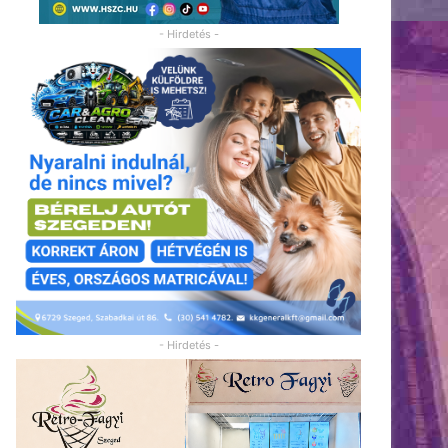
- Hirdetés -
- Hirdetés -