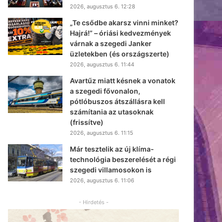
2026, augusztus 6. 12:28
„Te csődbe akarsz vinni minket?
Hajrá!” – óriási kedvezmények
várnak a szegedi Janker
üzletekben (és országszerte)
2026, augusztus 6. 11:44
Avartűz miatt késnek a vonatok
a szegedi fővonalon,
pótlóbuszos átszállásra kell
számítania az utasoknak
(frissítve)
2026, augusztus 6. 11:15
Már tesztelik az új klíma-
technológia beszerelését a régi
szegedi villamosokon is
2026, augusztus 6. 11:06
- Hirdetés -