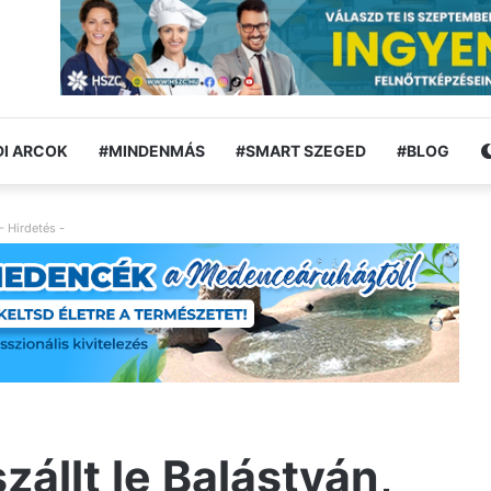
I ARCOK
#MINDENMÁS
#SMART SZEGED
#BLOG
- Hirdetés -
állt le Balástyán,