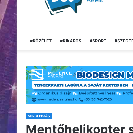
#KÖZÉLET
#KIKAPCS
#SPORT
#SZEGED
MINDENMÁS
Mentőhelikopter sz