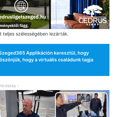
t teljes szélességében lezárták.
j Szeged365 Applikáción keresztül, hogy
szönjük, hogy a virtuális családunk tagja
 Hirdetés -