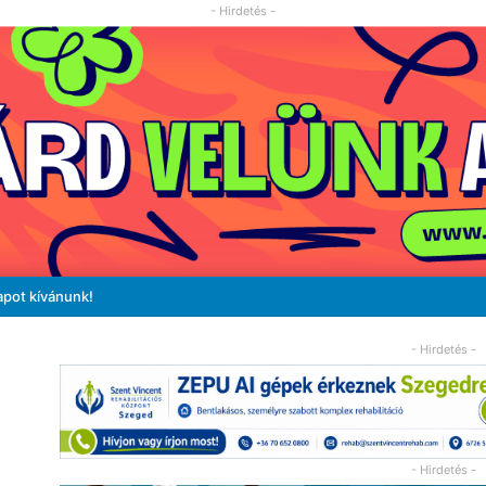
- Hirdetés -
apot kívánunk!
- Hirdetés -
- Hirdetés -