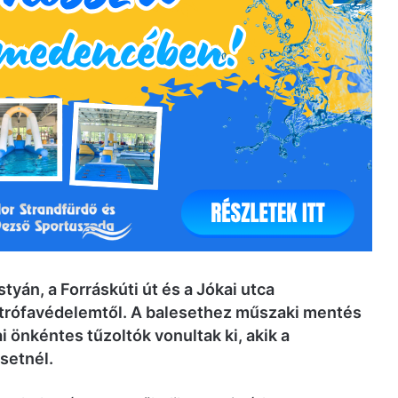
yán, a Forráskúti út és a Jókai utca
trófavédelemtől. A balesethez műszaki mentés
ai önkéntes tűzoltók vonultak ki, akik a
setnél.