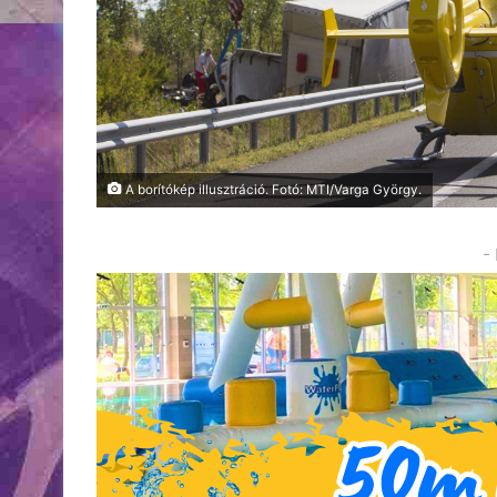
A borítókép illusztráció. Fotó: MTI/Varga György.
-