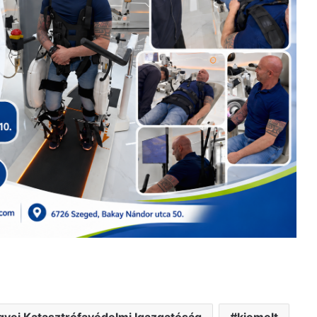
yei Katasztrófavédelmi Igazgatóság
kiemelt