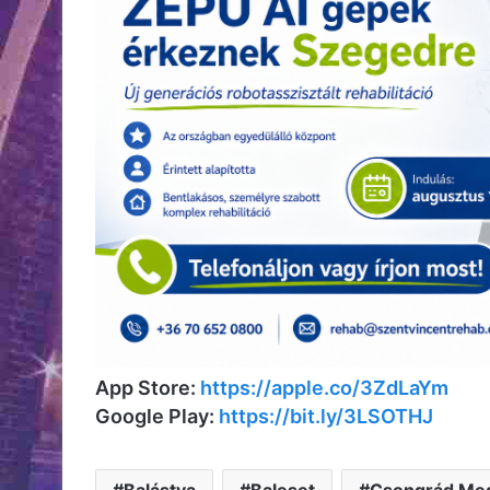
App Store:
https://apple.co/3ZdLaYm
Google Play:
https://bit.ly/3LSOTHJ
Balástya
Baleset
Csongrád Meg