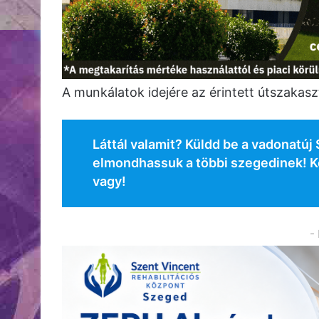
A munkálatok idejére az érintett útszakasz
Láttál valamit? Küldd be a vadonatú
elmondhassuk a többi szegedinek! Kö
vagy!
-