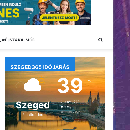
Keresés:
#ÉJSZAKAI MÓD
SZEGED365 IDŐJÁRÁS
39
℃
Szeged
40º - 26º
17%
2.35 km/h
Felhősödés