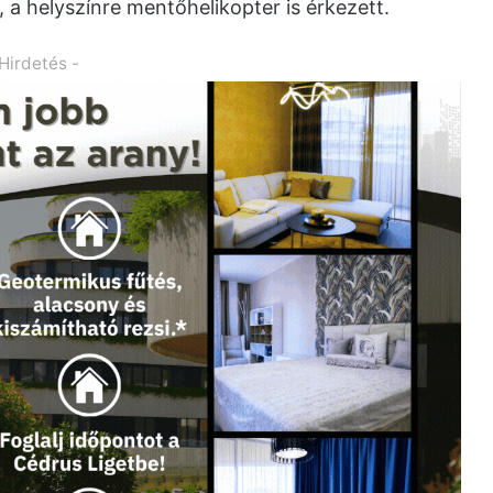
, a helyszínre mentőhelikopter is érkezett.
 Hirdetés -