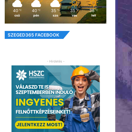
40
40
35
35
38
℃
℃
℃
℃
℃
csü
pén
szo
vas
hét
SZEGED365 FACEBOOK
- Hirdetés -