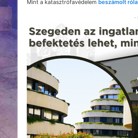
Mint a katasztrófavédelem
beszámolt róla
-