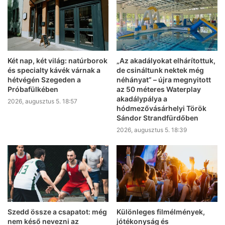
Két nap, két világ: natúrborok
„Az akadályokat elhárítottuk,
és specialty kávék várnak a
de csináltunk nektek még
hétvégén Szegeden a
néhányat” – újra megnyitott
Próbafülkében
az 50 méteres Waterplay
akadálypálya a
2026, augusztus 5. 18:57
hódmezővásárhelyi Török
Sándor Strandfürdőben
2026, augusztus 5. 18:39
Szedd össze a csapatot: még
Különleges filmélmények,
nem késő nevezni az
jótékonyság és