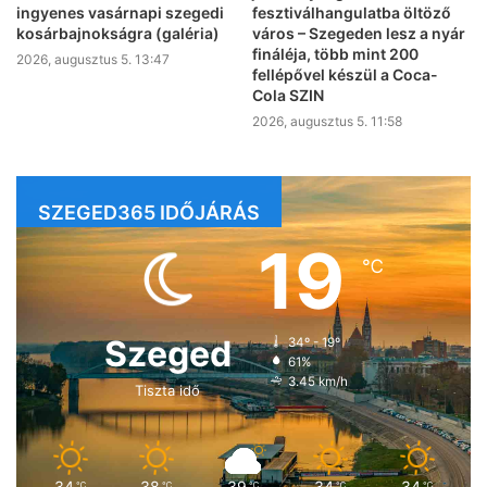
ingyenes vasárnapi szegedi
fesztiválhangulatba öltöző
kosárbajnokságra (galéria)
város – Szegeden lesz a nyár
fináléja, több mint 200
2026, augusztus 5. 13:47
fellépővel készül a Coca-
Cola SZIN
2026, augusztus 5. 11:58
SZEGED365 IDŐJÁRÁS
19
℃
Szeged
34º - 19º
61%
3.45 km/h
Tiszta idő
34
38
39
34
34
℃
℃
℃
℃
℃