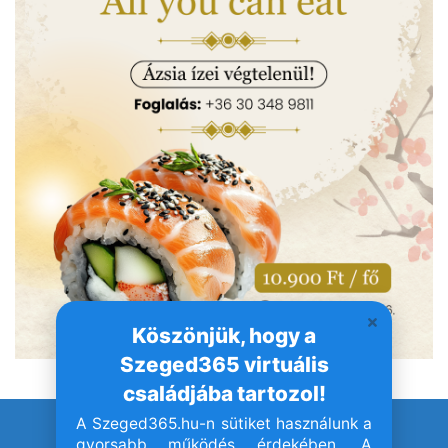
Köszönjük, hogy a
Szeged365 virtuális
családjába tartozol!
A Szeged365.hu-n sütiket használunk a
© Szeged365.hu I Minden jog fenntartva!
gyorsabb működés érdekében. A