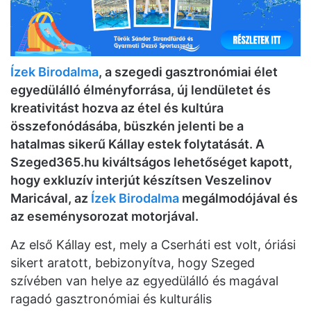
Ízek Birodalma
, a szegedi gasztronómiai élet
egyedülálló élményforrása, új lendületet és
kreativitást hozva az étel és kultúra
összefonódásába, büszkén jelenti be a
hatalmas sikerű Kállay estek folytatását. A
Szeged365.hu kiváltságos lehetőséget kapott,
hogy exkluzív interjút készítsen Veszelinov
Maricával, az
Ízek Birodalma
megálmodójával és
az eseménysorozat motorjával.
Az első Kállay est, mely a Cserháti est volt, óriási
sikert aratott, bebizonyítva, hogy Szeged
szívében van helye az egyedülálló és magával
ragadó gasztronómiai és kulturális