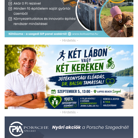
- Hirdetés -
- Hirdetés -