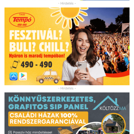
- Hirdetés -
- Hirdetés -