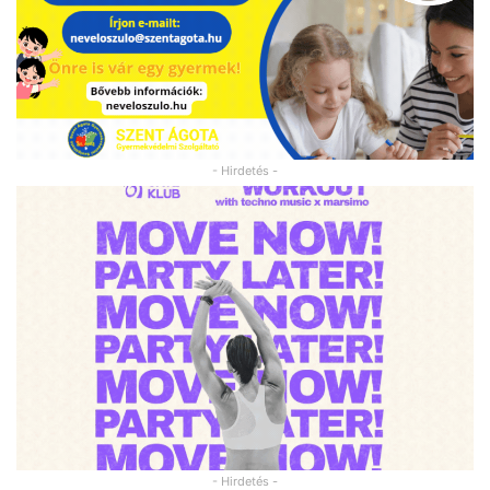
- Hirdetés -
- Hirdetés -