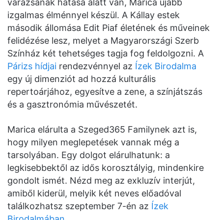
varázsának hatása alatt van, Marica újabb
izgalmas élménnyel készül. A Kállay estek
második állomása Edit Piaf életének és műveinek
felidézése lesz, melyet a Magyarországi Szerb
Színház két tehetséges tagja fog feldolgozni. A
Párizs hídjai
rendezvénnyel az
Ízek Birodalma
egy új dimenziót ad hozzá kulturális
repertoárjához, egyesítve a zene, a színjátszás
és a gasztronómia művészetét.
Marica elárulta a Szeged365 Familynek azt is,
hogy milyen meglepetések vannak még a
tarsolyában. Egy dolgot elárulhatunk: a
legkisebbektől az idős korosztályig, mindenkire
gondolt ismét. Nézd meg az exkluzív interjút,
amiből kiderül, melyik két neves előadóval
találkozhatsz szeptember 7-én az
Ízek
Birodalmában
.