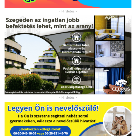
- Hirdetés -
- Hirdetés -