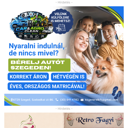
- Hirdetés -
- Hirdetés -