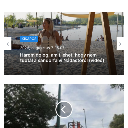
KIKAPCS
2026, augusztus 7. 12:27
Na, ez mennyire király már: 60 SZIN-
jegyet VIP-re húz fel a Coca-Cola
Szegeden!