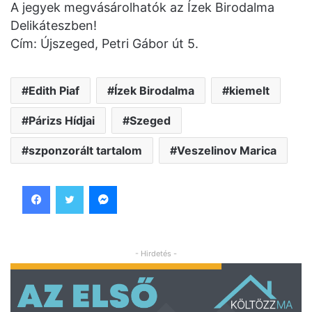
A jegyek megvásárolhatók az Ízek Birodalma
Delikáteszben!
Cím: Újszeged, Petri Gábor út 5.
Edith Piaf
Ízek Birodalma
kiemelt
Párizs Hídjai
Szeged
szponzorált tartalom
Veszelinov Marica
Facebook
Twitter
Messenger
- Hirdetés -