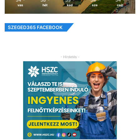
vas
hét
ked
sze
csü
SZEGED365 FACEBOOK
- Hirdetés -