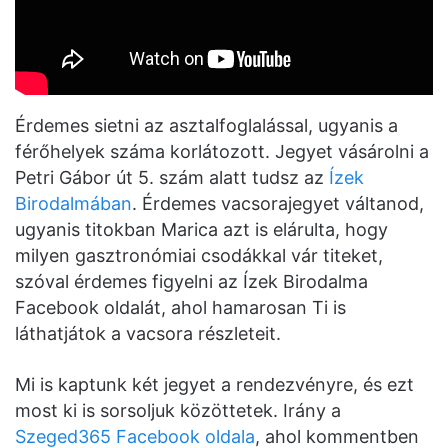
Érdemes sietni az asztalfoglalással, ugyanis a
férőhelyek száma korlátozott. Jegyet vásárolni a
Petri Gábor út 5. szám alatt tudsz az
Ízek
Birodalmában
. Érdemes vacsorajegyet váltanod,
ugyanis titokban Marica azt is elárulta, hogy
milyen gasztronómiai csodákkal vár titeket,
szóval érdemes figyelni az Ízek Birodalma
Facebook oldalát, ahol hamarosan Ti is
láthatjátok a vacsora részleteit.
Mi is kaptunk két jegyet a rendezvényre, és ezt
most ki is sorsoljuk közöttetek. Irány a
Szeged365 Facebook oldala
, ahol kommentben