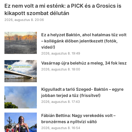
Ez nem volt a mi esténk: a PICK és a Grosics is
kikapott szombat délután
2026, augusztus 8. 20:06
Ez a helyzet Baktón, ahol hatalmas tűz volt
– kollégánk élőben jelentkezett (fotók,
videó!)
2026, augusztus 8. 19:49
Vasárnap újra belehúz a meleg, 34 fok lesz
2026, augusztus 8. 18:00
Kigyulladt a tarló Szeged- Baktón – egyre
jobban terjed a tűz (frissítve!)
2026, augusztus 8. 17:43
Fábián Bettina: Nagy verekedés volt –
bronzérmes a nyíltvízi váltó
2026, augusztus 8. 16:54