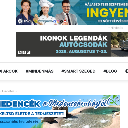
- Hirdetés -
I ARCOK
#MINDENMÁS
#SMART SZEGED
#BLOG
- Hirdetés -