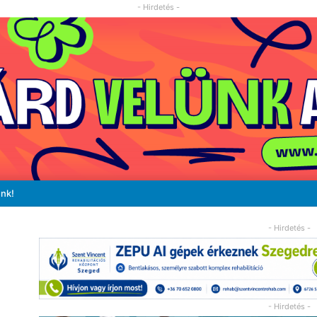
- Hirdetés -
unk!
- Hirdetés -
- Hirdetés -