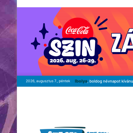
Ibolya
2026, augusztus 7., péntek
, boldog névnapot kíván