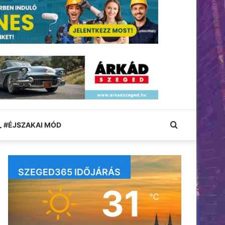
Keresés:
#ÉJSZAKAI MÓD
SZEGED365 IDŐJÁRÁS
31
℃