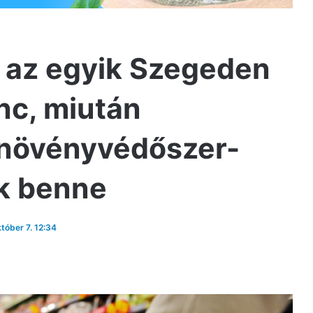
a az egyik Szegeden
nc, miután
i növényvédőszer-
ak benne
któber 7. 12:34