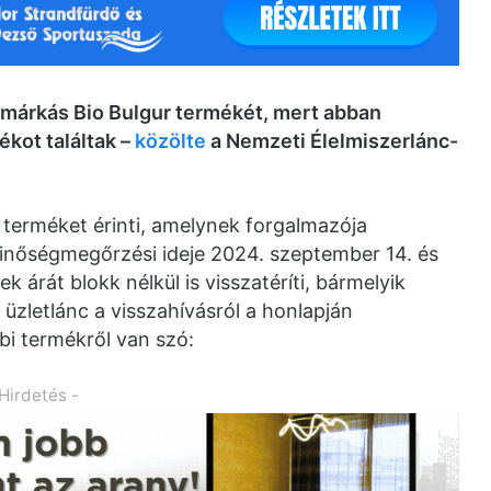
tmárkás Bio Bulgur termékét, mert abban
kot találtak –
közölte
a Nemzeti Élelmiszerlánc-
 terméket érinti, amelynek forgalmazója
inőségmegőrzési ideje 2024. szeptember 14. és
 árát blokk nélkül is visszatéríti, bármelyik
 üzletlánc a visszahívásról a honlapján
bbi termékről van szó:
 Hirdetés -