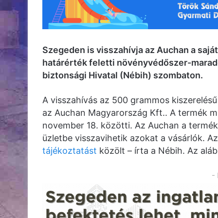
Szegeden is visszahívja az Auchan a sajá
határérték feletti növényvédőszer-maradé
biztonsági Hivatal (Nébih) szombaton.
A visszahívás az 500 grammos kiszerelésű
az Auchan Magyarország Kft.. A termék m
november 18. közötti. Az Auchan a termékek
üzletbe visszavihetik azokat a vásárlók. Az
tájékoztatást
közölt – írta a Nébih. Az alá
-