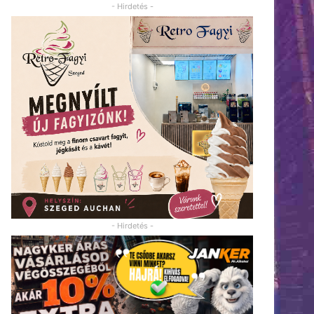
- Hirdetés -
- Hirdetés -