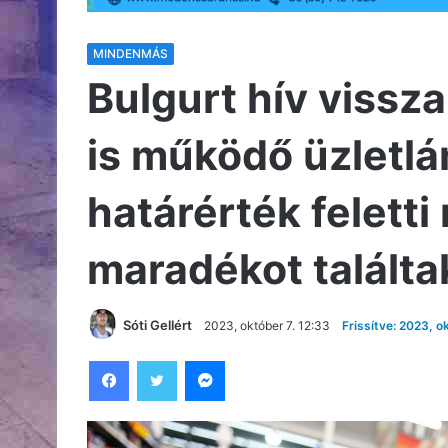
MINDENMÁS
Bulgurt hív vissz
is működő üzletlá
határérték felett
maradékot talált
Sóti Gellért
2023, október 7. 12:33
Frissítve: 2023, o
Facebook
Twitter
Messenger