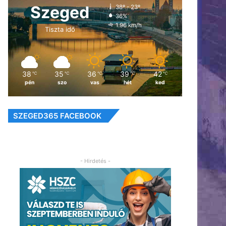
Szeged
38º - 23º
36%
1.96 km/h
Tiszta idő
38
35
36
39
42
℃
℃
℃
℃
℃
pén
szo
vas
hét
ked
SZEGED365 FACEBOOK
- Hirdetés -