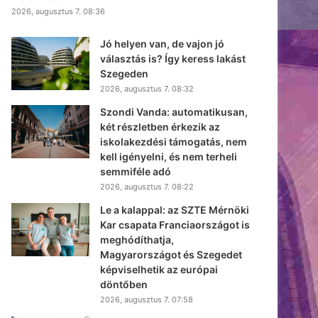
2026, augusztus 7. 08:36
Jó helyen van, de vajon jó
választás is? Így keress lakást
Szegeden
2026, augusztus 7. 08:32
Szondi Vanda: automatikusan,
két részletben érkezik az
iskolakezdési támogatás, nem
kell igényelni, és nem terheli
semmiféle adó
2026, augusztus 7. 08:22
Le a kalappal: az SZTE Mérnöki
Kar csapata Franciaországot is
meghódíthatja,
Magyarországot és Szegedet
képviselhetik az európai
döntőben
2026, augusztus 7. 07:58