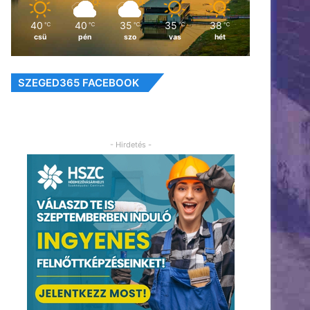
40
40
35
35
38
℃
℃
℃
℃
℃
csü
pén
szo
vas
hét
SZEGED365 FACEBOOK
- Hirdetés -