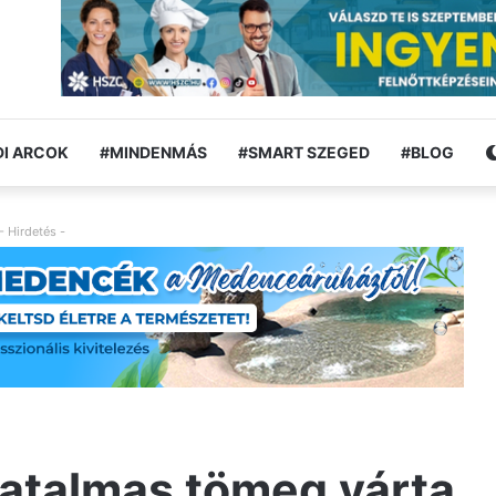
I ARCOK
#MINDENMÁS
#SMART SZEGED
#BLOG
- Hirdetés -
hatalmas tömeg várta