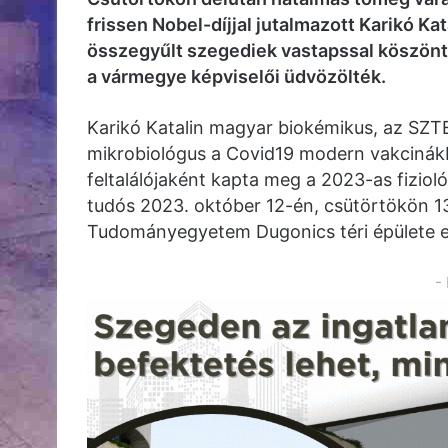
frissen Nobel-díjjal jutalmazott Karikó Ka
összegyűlt szegediek vastapssal köszöntö
a vármegye képviselői üdvözölték.
Karikó Katalin magyar biokémikus, az SZ
mikrobiológus a Covid19 modern vakcinák
feltalálójaként kapta meg a 2023-as fizioló
tudós 2023. október 12-én, csütörtökön 13 
Tudományegyetem Dugonics téri épülete el
-