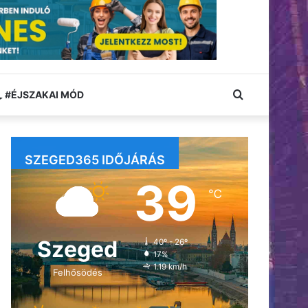
Keresés:
#ÉJSZAKAI MÓD
SZEGED365 IDŐJÁRÁS
39
℃
Szeged
40º - 26º
17%
1.19 km/h
Felhősödés