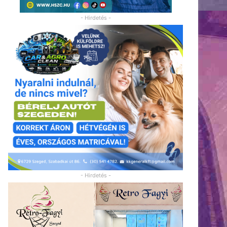
- Hirdetés -
- Hirdetés -