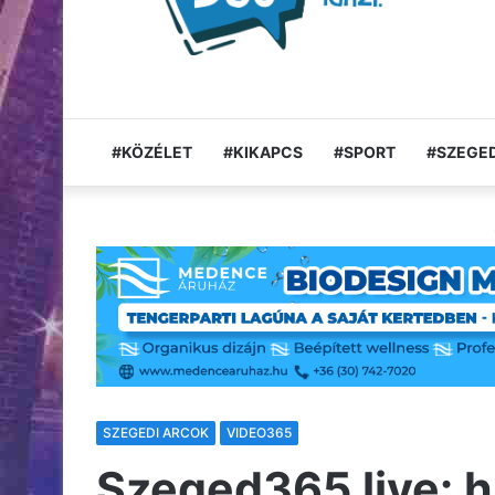
#KÖZÉLET
#KIKAPCS
#SPORT
#SZEGED
SZEGEDI ARCOK
VIDEO365
Szeged365 live: 