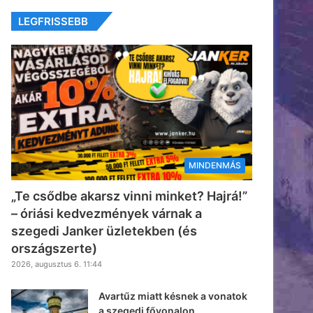
LEGFRISSEBB
MINDENMÁS
„Te csődbe akarsz vinni minket? Hajrá!”
– óriási kedvezmények várnak a
szegedi Janker üzletekben (és
országszerte)
2026, augusztus 6. 11:44
Avartűz miatt késnek a vonatok
a szegedi fővonalon,