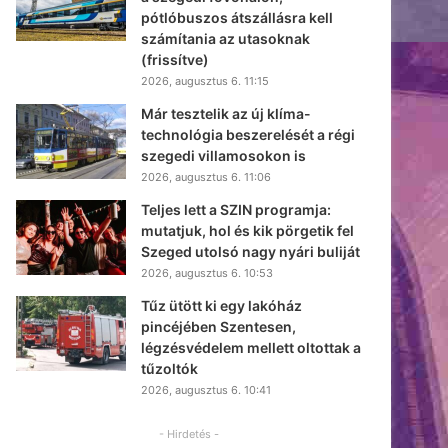
pótlóbuszos átszállásra kell
számítania az utasoknak
(frissítve)
2026, augusztus 6. 11:15
Már tesztelik az új klíma-
technológia beszerelését a régi
szegedi villamosokon is
2026, augusztus 6. 11:06
Teljes lett a SZIN programja:
mutatjuk, hol és kik pörgetik fel
Szeged utolsó nagy nyári buliját
2026, augusztus 6. 10:53
Tűz ütött ki egy lakóház
pincéjében Szentesen,
légzésvédelem mellett oltottak a
tűzoltók
2026, augusztus 6. 10:41
- Hirdetés -