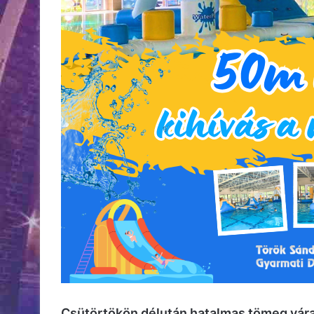
Csütörtökön délután hatalmas tömeg vára