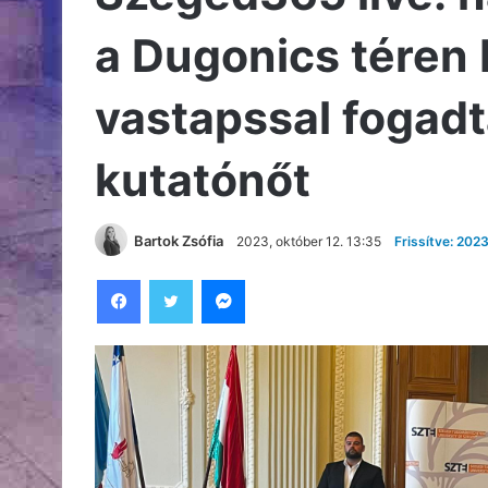
a Dugonics téren K
vastapssal fogadt
kutatónőt
Bartok Zsófia
2023, október 12. 13:35
Frissítve: 2023
Facebook
Twitter
Messenger