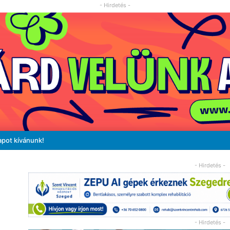
- Hirdetés -
apot kívánunk!
- Hirdetés -
- Hirdetés -