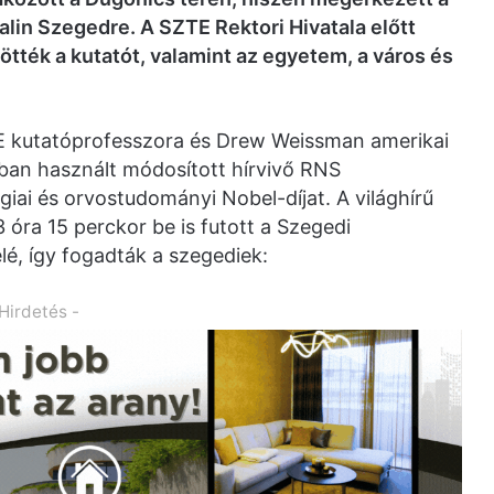
talin Szegedre. A SZTE Rektori Hivatala előtt
tték a kutatót, valamint az egyetem, a város és
TE kutatóprofesszora és Drew Weissman amerikai
ban használt módosított hírvivő RNS
giai és orvostudományi Nobel-díjat. A világhírű
óra 15 perckor be is futott a Szegedi
é, így fogadták a szegediek:
 Hirdetés -