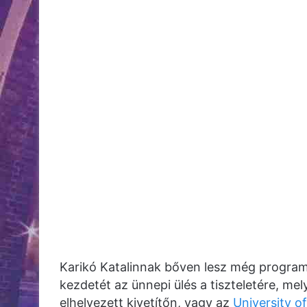
Karikó Katalinnak bőven lesz még program
kezdetét az ünnepi ülés a tiszteletére, me
elhelyezett kivetítőn, vagy az
University o