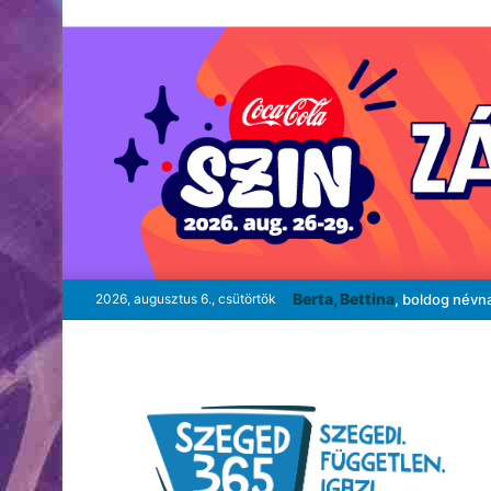
Berta, Bettina
2026, augusztus 6., csütörtök
, boldog névn