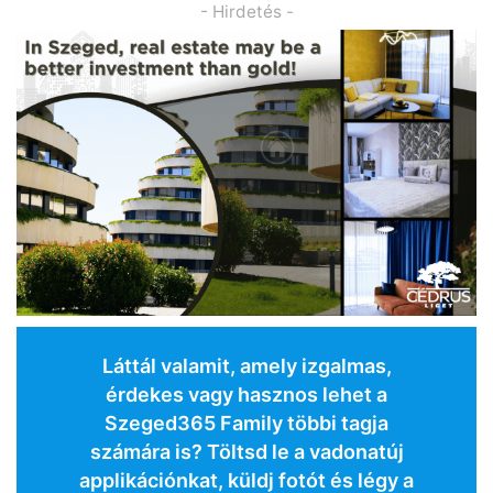
- Hirdetés -
Láttál valamit, amely izgalmas,
érdekes vagy hasznos lehet a
Szeged365 Family többi tagja
számára is? Töltsd le a vadonatúj
applikációnkat, küldj fotót és légy a