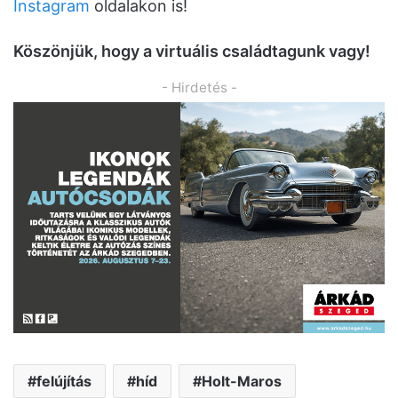
Instagram
oldalakon is!
K
ö
sz
ö
njük, hogy a virtuális családtagunk vagy!
- Hirdetés -
felújítás
híd
Holt-Maros