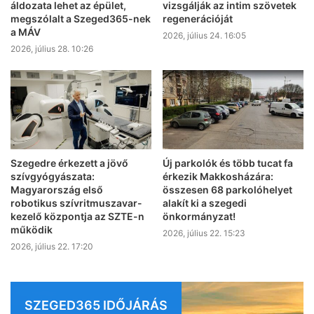
áldozata lehet az épület,
vizsgálják az intim szövetek
megszólalt a Szeged365-nek
regenerációját
a MÁV
2026, július 24. 16:05
2026, július 28. 10:26
Szegedre érkezett a jövő
Új parkolók és több tucat fa
szívgyógyászata:
érkezik Makkosházára:
Magyarország első
összesen 68 parkolóhelyet
robotikus szívritmuszavar-
alakít ki a szegedi
kezelő központja az SZTE-n
önkormányzat!
működik
2026, július 22. 15:23
2026, július 22. 17:20
SZEGED365 IDŐJÁRÁS