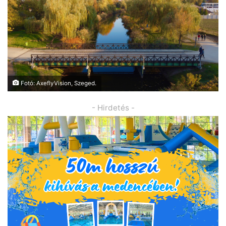
Fotó: AxeflyVision, Szeged.
- Hirdetés -