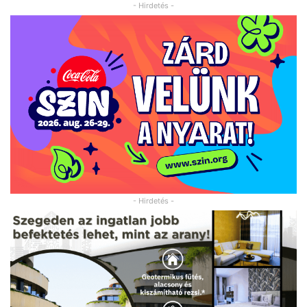
- Hirdetés -
- Hirdetés -