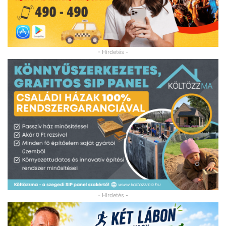
- Hirdetés -
- Hirdetés -