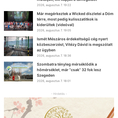
2026, augusztus 7. 19:22
Már megérkeztek a Wicked díszletei a Dóm
térre, most pedig kulisszatitkok is
kiderültek (videóval)
2026, augusztus 7. 19:05
Ismét Mészáros érdekeltségű cég nyert
közbeszerzést, Vitézy Dávid is megszólalt
az ügyben
2026, augusztus 7. 18:36
Szombatra tényleg mérséklődik a
hőmérséklet, már “csak” 32 fok lesz
Szegeden
2026, augusztus 7. 18:01
- Hirdetés -