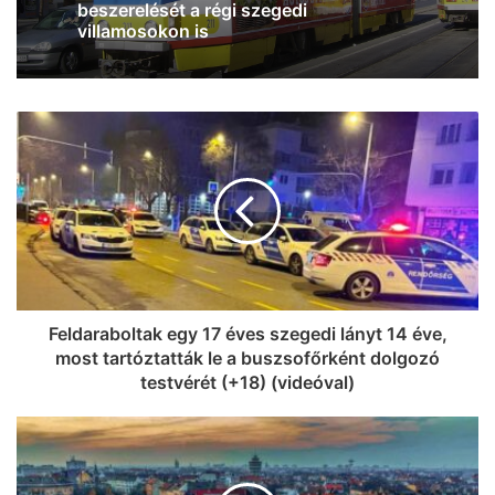
az SZTE Klinikai Központja – a
betegellátó helyiségek 77 százaléka már
klimatizált
Feldaraboltak egy 17 éves szegedi lányt 14 éve,
most tartóztatták le a buszsofőrként dolgozó
testvérét (+18) (videóval)