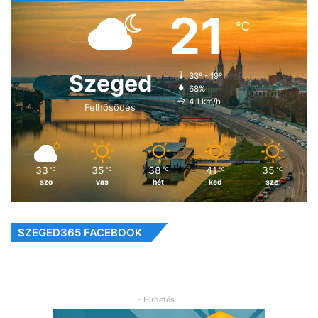
21
℃
Szeged
33º - 19º
68%
4.1 km/h
Felhősödés
33
35
38
41
35
℃
℃
℃
℃
℃
szo
vas
hét
ked
sze
SZEGED365 FACEBOOK
- Hirdetés -