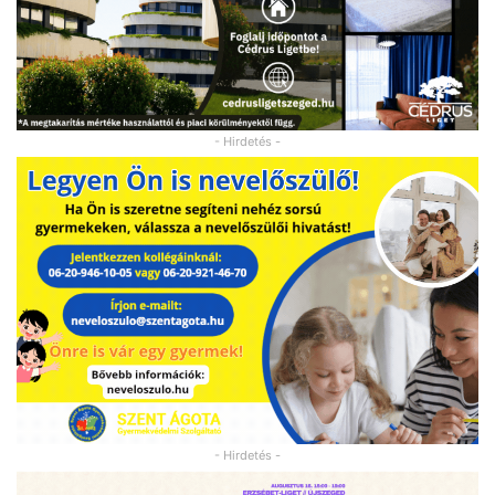
- Hirdetés -
- Hirdetés -