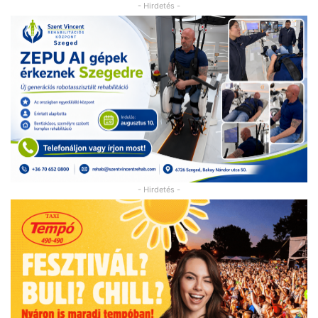
- Hirdetés -
- Hirdetés -