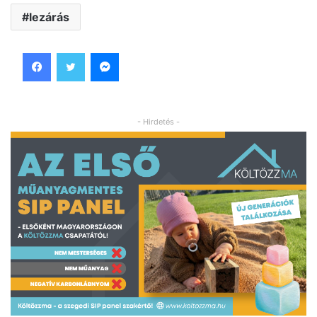
lezárás
Facebook
Twitter
Messenger
- Hirdetés -