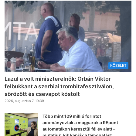
KÖZÉLET
Lazul a volt miniszterelnök: Orbán Viktor
felbukkant a szerbiai trombitafesztiválon,
sörözött és csevapot kóstolt
2026, augusztus 7. 19:39
Több mint 109 millió forintot
adományoztak a magyarok a REpont
automatákon keresztül fél év alatt –
mutatjuk, kik kapják a támogatást