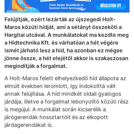
Felújítják, ezért lezárták az újszegedi Holt-
Maros közúti hídját, ami a sétányt összeköti a
Hargitai utcával. A munkálatokat ma kezdte meg
a Hídtechnika Kft. és várhatóan a hét végére
ismét járható lesz a híd, ha azonban ez mégse
jönne össze, a hét elejétől akkor is szakaszosan
megindítják a forgalmat.
A Holt-Maros felett elhelyezkedő híd állapota az
elmúlt években leromlott, így indokolttá vált
annak felújítása. A híd mindkét oldali gyalogos
járdája, illetve a forgalmat lebonyolító közúti rész
is megújul. A munkálat során kicserélik a
járógerendák hossztartóit és az elkopott
járdagerendákat is.