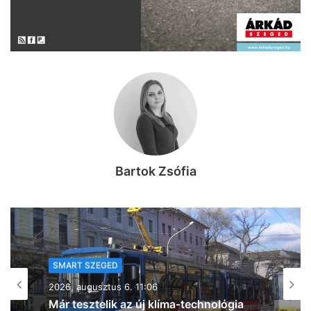
Bartok Zsófia
SMART SZEGED
2026, augusztus 6. 06:44
Bővíti klimatizált betegellátó helyiségeit