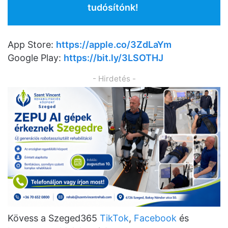
tudósítónk!
App Store:
https://apple.co/3ZdLaYm
Google Play:
https://bit.ly/3LSOTHJ
- Hirdetés -
Kövess a Szeged365
TikTok
,
Facebook
és