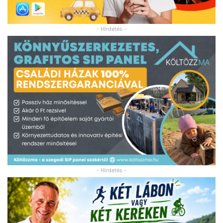
- Hirdetés -
- Hirdetés -