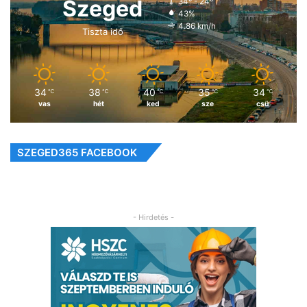
Szeged
34º - 24º
43%
4.86 km/h
Tiszta idő
34
38
40
35
34
℃
℃
℃
℃
℃
vas
hét
ked
sze
csü
SZEGED365 FACEBOOK
- Hirdetés -