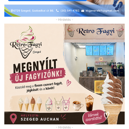
- Hirdetés -
- Hirdetés -