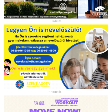
- Hirdetés -
- Hirdetés -