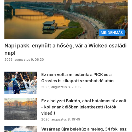
MINDENMÁS
Napi pakk: enyhült a hőség, vár a Wicked családi
nap!
2026, augusztus 9. 06:30
Ez nem volt a mi esténk: a PICK és a
Grosics is kikapott szombat délután
2026, augusztus 8. 20:06
Ez a helyzet Baktón, ahol hatalmas tűz volt
– kollégánk élőben jelentkezett (fotók,
videó!)
2026, augusztus 8. 19:49
Vasárnap újra belehúz a meleg, 34 fok lesz