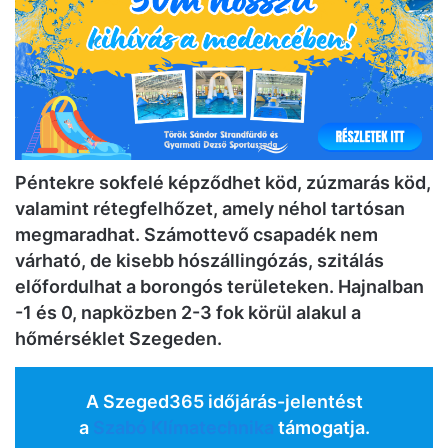
Péntekre sokfelé képződhet köd, zúzmarás köd,
valamint rétegfelhőzet, amely néhol tartósan
megmaradhat. Számottevő csapadék nem
várható, de kisebb hószállingózás, szitálás
előfordulhat a borongós területeken. Hajnalban
-1 és 0, napközben 2-3 fok körül alakul a
hőmérséklet Szegeden.
A Szeged365 időjárás-jelentést
a
Szabó Klímatechnika
támogatja.