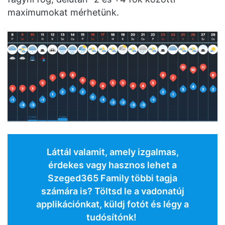
maximumokat mérhetünk.
Láttál valamit, amely izgalmas,
érdekes vagy hasznos lehet a
Szeged365 Family többi tagja
számára is? Töltsd le a vadonatúj
applikációnkat, küldj fotót és légy a
tudósítónk!