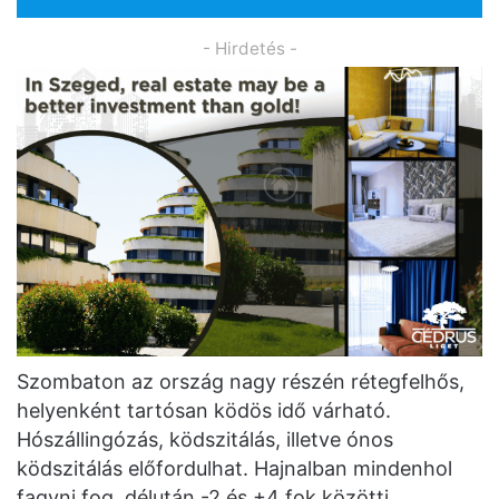
- Hirdetés -
Szombaton az ország nagy részén rétegfelhős,
helyenként tartósan ködös idő várható.
Hószállingózás, ködszitálás, illetve ónos
ködszitálás előfordulhat. Hajnalban mindenhol
fagyni fog, délután -2 és +4 fok közötti