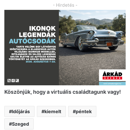
- Hirdetés -
K
ö
sz
ö
njük, hogy a virtuális családtagunk vagy!
Időjárás
kiemelt
péntek
Szeged