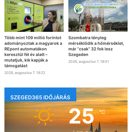
Több mint 109 millió forintot
Szombatra tényleg
adományoztak a magyarok a
mérséklődik a hőmérséklet,
REpont automatákon
már “csak” 32 fok lesz
keresztül fél év alatt –
Szegeden
mutatjuk, kik kapják a
2026, augusztus 7. 18:01
támogatást
2026, augusztus 7. 19:22
SZEGED365 IDŐJÁRÁS
25
℃