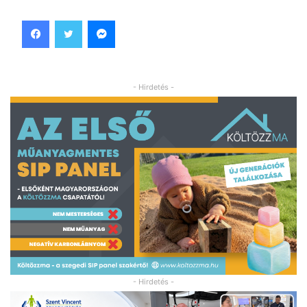
Facebook
Twitter
Messenger
- Hirdetés -
- Hirdetés -