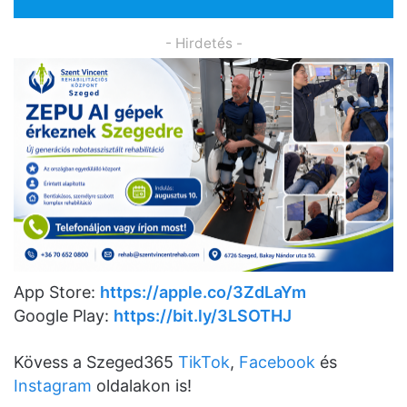
- Hirdetés -
App Store:
https://apple.co/3ZdLaYm
Google Play:
https://bit.ly/3LSOTHJ
Kövess a Szeged365
TikTok
,
Facebook
és
Instagram
oldalakon is!