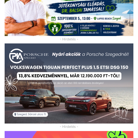
- Hirdetés -
- Hirdetés -