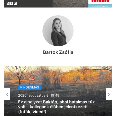
Bartok Zsófia
MINDENMÁS
2026, augusztus 8. 18:00
Vasárnap újra belehúz a meleg, 34 fok
lesz