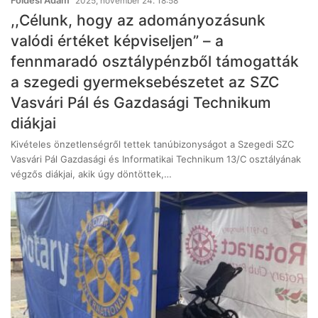
2025, november 24. 18:58
,,Célunk, hogy az adományozásunk
valódi értéket képviseljen” – a
fennmaradó osztálypénzből támogatták
a szegedi gyermeksebészetet az SZC
Vasvári Pál és Gazdasági Technikum
diákjai
Kivételes önzetlenségről tettek tanúbizonyságot a Szegedi SZC
Vasvári Pál Gazdasági és Informatikai Technikum 13/C osztályának
végzős diákjai, akik úgy döntöttek,…