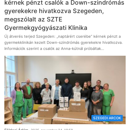
kérnek pénzt csalók a Down-szindrómás
gyerekekre hivatkozva Szegeden,
megszólalt az SZTE
Gyermekgyógyászati Klinika
Új átverés terjed Szegeden: „naptárért cserébe” kérnek pénzt a
gyermekklinikán kezelt Down-szindrómás gyerekekre hivatkozva.
Információk szerint a csalók az Anna-kútnál próbáltak…
SZEGEDI ARCOK
Földesi Ádám