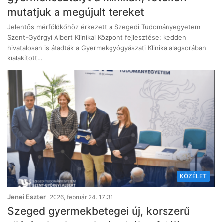
mutatjuk a megújult tereket
Jelentős mérföldkőhöz érkezett a Szegedi Tudományegyetem
Szent-Györgyi Albert Klinikai Központ fejlesztése: kedden
hivatalosan is átadták a Gyermekgyógyászati Klinika alagsorában
kialakított…
KÖZÉLET
Jenei Eszter
2026, február 24. 17:31
Szeged gyermekbetegei új, korszerű