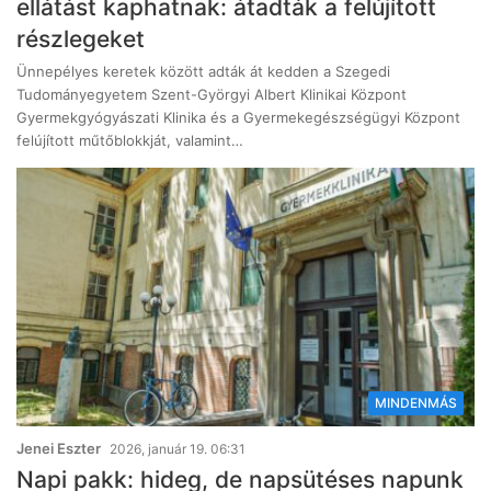
ellátást kaphatnak: átadták a felújított
részlegeket
Ünnepélyes keretek között adták át kedden a Szegedi
Tudományegyetem Szent-Györgyi Albert Klinikai Központ
Gyermekgyógyászati Klinika és a Gyermekegészségügyi Központ
felújított műtőblokkját, valamint…
MINDENMÁS
Jenei Eszter
2026, január 19. 06:31
Napi pakk: hideg, de napsütéses napunk