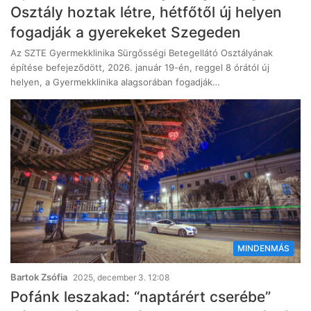
Osztály hoztak létre, hétfőtől új helyen
fogadják a gyerekeket Szegeden
Az SZTE Gyermekklinika Sürgősségi Betegellátó Osztályának
építése befejeződött, 2026. január 19-én, reggel 8 órától új
helyen, a Gyermekklinika alagsorában fogadják…
MINDENMÁS
Bartok Zsófia
2025, december 3. 12:08
Pofánk leszakad: “naptárért cserébe”