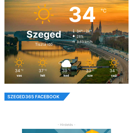
34
℃
Szeged
34º - 24º
28%
3.63 km/h
Tiszta idő
34
37
39
33
34
℃
℃
℃
℃
℃
vas
hét
ked
sze
csü
SZEGED365 FACEBOOK
- Hirdetés -