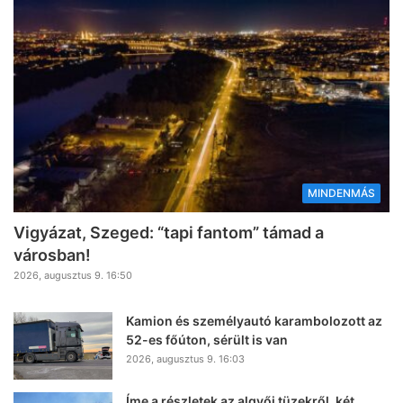
MINDENMÁS
Vigyázat, Szeged: “tapi fantom” támad a
városban!
2026, augusztus 9. 16:50
Kamion és személyautó karambolozott az
52-es főúton, sérült is van
2026, augusztus 9. 16:03
Íme a részletek az algyői tüzekről, két