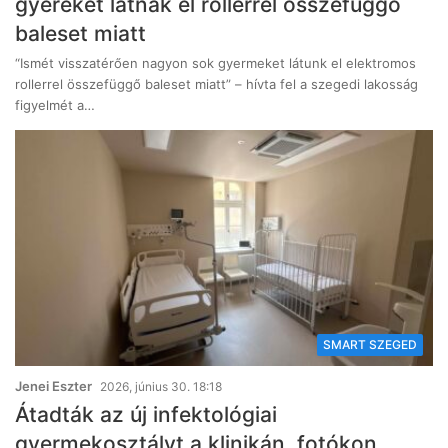
gyereket látnak el rollerrel összefüggő
baleset miatt
“Ismét visszatérően nagyon sok gyermeket látunk el elektromos
rollerrel összefüggő baleset miatt” – hívta fel a szegedi lakosság
figyelmét a…
SMART SZEGED
Jenei Eszter
2026, június 30. 18:18
Átadták az új infektológiai
gyermekosztályt a klinikán, fotókon