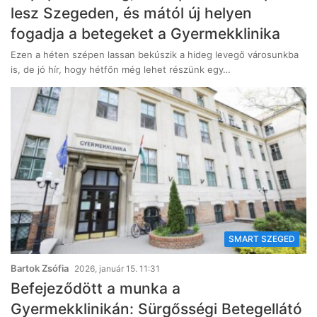
lesz Szegeden, és mától új helyen
fogadja a betegeket a Gyermekklinika
Ezen a héten szépen lassan bekúszik a hideg levegő városunkba
is, de jó hír, hogy hétfőn még lehet részünk egy…
SMART SZEGED
Bartok Zsófia
2026, január 15. 11:31
Befejeződött a munka a
Gyermekklinikán: Sürgősségi Betegellátó