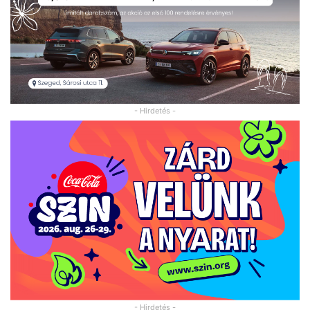
- Hirdetés -
- Hirdetés -