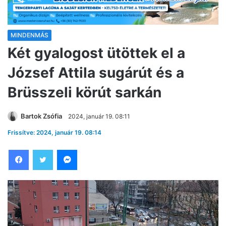
MINDENMÁS
Két gyalogost ütöttek el a
József Attila sugárút és a
Brüsszeli körút sarkán
Bartok Zsófia
2024, január 19. 08:11
Frissítve: 2024, január 19. 08:14
Facebook
Twitter
Messenger