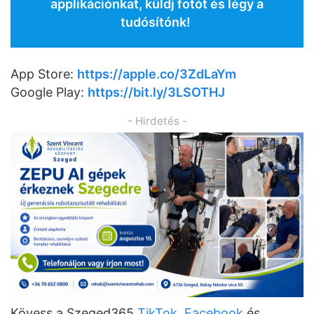
applikációnkat, küldj fotót és légy a
tudósítónk!
App Store:
https://apple.co/3ZdLaYm
Google Play:
https://bit.ly/3LSOTHJ
- Hirdetés -
Kövess a Szeged365
TikTok
,
Facebook
és