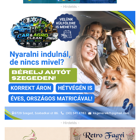
- Hirdetés -
- Hirdetés -