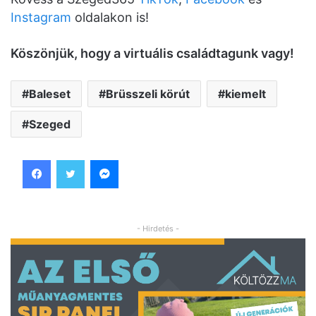
Instagram
oldalakon is!
K
ö
sz
ö
njük, hogy a virtuális családtagunk vagy!
Baleset
Brüsszeli körút
kiemelt
Szeged
Facebook
Twitter
Messenger
- Hirdetés -