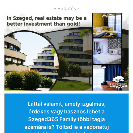
- Hirdetés -
Láttál valamit, amely izgalmas,
érdekes vagy hasznos lehet a
Szeged365 Family többi tagja
számára is? Töltsd le a vadonatúj