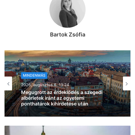
Bartok Zsófia
MINDENMÁS
2026, augusztus 6. 12:47
Figyelem, autósok! Javítási munkálatok
miatt forgalomkorlátozás lesz az Algyői
Tisza-hídon