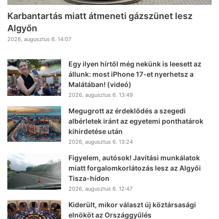
Karbantartás miatt átmeneti gázszünet lesz
Algyőn
2026, augusztus 6. 14:07
Egy ilyen hírtől még nekünk is leesett az
állunk: most iPhone 17-et nyerhetsz a
Malátában! (videó)
2026, augusztus 6. 13:49
Megugrott az érdeklődés a szegedi
albérletek iránt az egyetemi ponthatárok
kihirdetése után
2026, augusztus 6. 13:24
Figyelem, autósok! Javítási munkálatok
miatt forgalomkorlátozás lesz az Algyői
Tisza-hídon
2026, augusztus 6. 12:47
Kiderült, mikor választ új köztársasági
elnököt az Országgyűlés