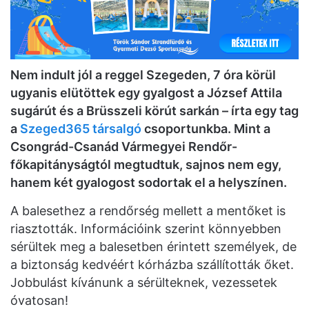
Nem indult jól a reggel Szegeden, 7 óra körül
ugyanis elütöttek egy gyalgost a József Attila
sugárút és a Brüsszeli körút sarkán – írta egy tag
a
Szeged365 társalgó
csoportunkba. Mint a
Csongrád-Csanád Vármegyei Rendőr-
főkapitányságtól megtudtuk, sajnos nem egy,
hanem két gyalogost sodortak el a helyszínen.
A balesethez a rendőrség mellett a mentőket is
riasztották. Információink szerint könnyebben
sérültek meg a balesetben érintett személyek, de
a biztonság kedvéért kórházba szállították őket.
Jobbulást kívánunk a sérülteknek, vezessetek
óvatosan!