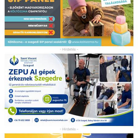
- Hirdetés -
- Hirdetés -