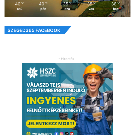
40
40
35
35
38
℃
℃
℃
℃
℃
csü
pén
szo
vas
hét
SZEGED365 FACEBOOK
- Hirdetés -