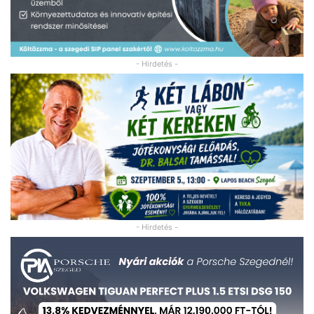
- Hirdetés -
- Hirdetés -