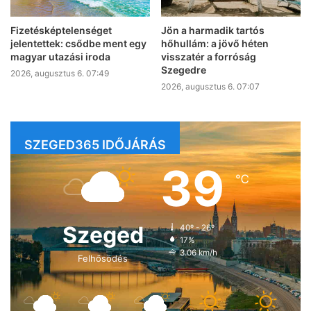
Fizetésképtelenséget
Jön a harmadik tartós
jelentettek: csődbe ment egy
hőhullám: a jövő héten
magyar utazási iroda
visszatér a forróság
Szegedre
2026, augusztus 6. 07:49
2026, augusztus 6. 07:07
SZEGED365 IDŐJÁRÁS
39
℃
Szeged
40º - 26º
17%
3.06 km/h
Felhősödés