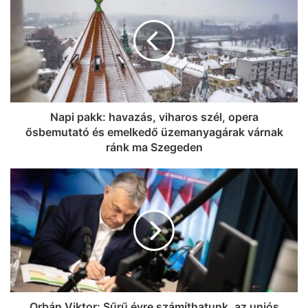
Napi pakk: havazás, viharos szél, opera
ősbemutató és emelkedő üzemanyagárak várnak
ránk ma Szegeden
Orbán Viktor: Sűrű évre számíthatunk, az uniós