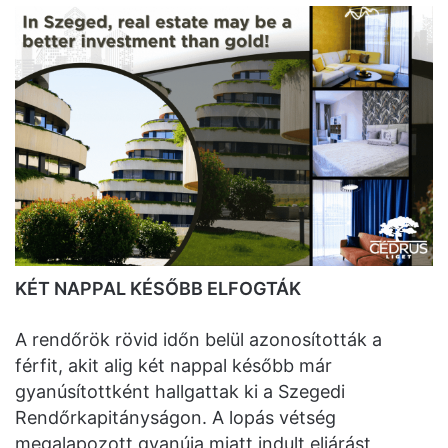
KÉT NAPPAL KÉSŐBB ELFOGTÁK
A rendőrök rövid időn belül azonosították a
férfit, akit alig két nappal később már
gyanúsítottként hallgattak ki a Szegedi
Rendőrkapitányságon. A lopás vétség
megalapozott gyanúja miatt indult eljárást