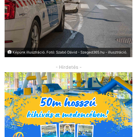
Képünk illusztráció. Fotó: Szabó Dávid - Szeged365.hu - illusztráció.
- Hirdetés -