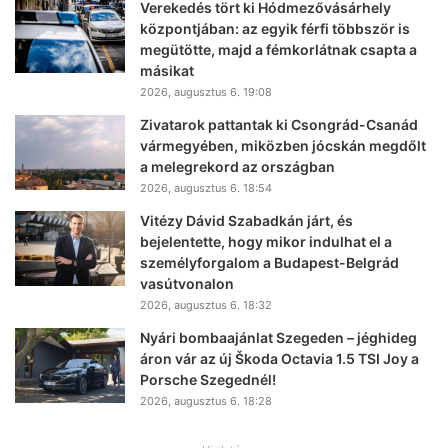
Verekedés tört ki Hódmezővásárhely
központjában: az egyik férfi többször is
megütötte, majd a fémkorlátnak csapta a
másikat
2026, augusztus 6. 19:08
Zivatarok pattantak ki Csongrád-Csanád
vármegyében, miközben jócskán megdőlt
a melegrekord az országban
2026, augusztus 6. 18:54
Vitézy Dávid Szabadkán járt, és
bejelentette, hogy mikor indulhat el a
személyforgalom a Budapest-Belgrád
vasútvonalon
2026, augusztus 6. 18:32
Nyári bombaajánlat Szegeden – jéghideg
áron vár az új Škoda Octavia 1.5 TSI Joy a
Porsche Szegednél!
2026, augusztus 6. 18:28