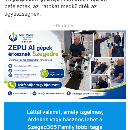
befejezték, az iratokat megküldték az
ügyészségnek.
- Hirdetés -
Láttál valamit, amely izgalmas,
érdekes vagy hasznos lehet a
Szeged365 Family többi tagja