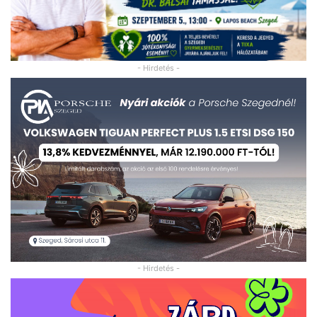
- Hirdetés -
- Hirdetés -