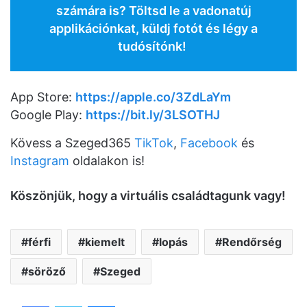
számára is? Töltsd le a vadonatúj
applikációnkat, küldj fotót és légy a
tudósítónk!
App Store:
https://apple.co/3ZdLaYm
Google Play:
https://bit.ly/3LSOTHJ
Kövess a Szeged365
TikTok
,
Facebook
és
Instagram
oldalakon is!
K
ö
sz
ö
njük, hogy a virtuális családtagunk vagy!
férfi
kiemelt
lopás
Rendőrség
söröző
Szeged
Facebook
Twitter
Messenger