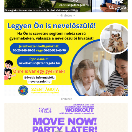
- Hirdetés -
- Hirdetés -