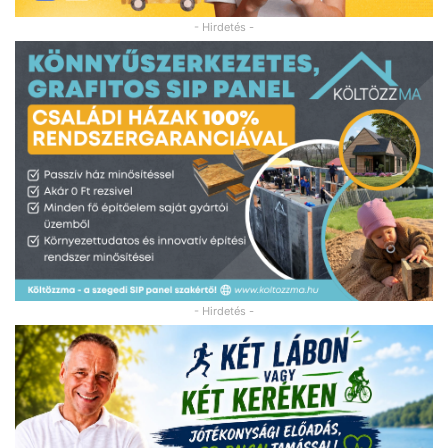
- Hirdetés -
- Hirdetés -