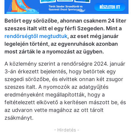
Betört egy sörözőbe, ahonnan csaknem 24 liter
szeszes italt vitt el egy férfi Szegeden. Mint a
rendőrségtől megtudtuk
, az eset még január
legelején történt, az egyenruhások azonban
most zárták le a nyomozást az ügyben.
A közlemény szerint a rendőrségre 2024. január
3-án érkezett bejelentés, hogy betörtek egy
szegedi sörözőbe, és elvittek onnan két zsugor
szeszes italt. A nyomozók az adatgyűjtés
eredményeként megállapították, hogy a
feltételezett elkövető a kerítésen mászott be, és
az udvaron vette magához az ott tárolt
zsákmányt.
- Hirdetés -