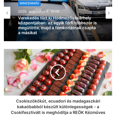
MINDENMÁS
2026, augusztus 6. 18:54
Zivatarok pattantak ki Csongrád-
Csanád vármegyében, miközben
jócskán megdőlt a melegrekord az
országban
Csokiszökőkút, ecuadori és madagaszkári
kakaóbabból készült különlegességek - a
Csokifesztivált is meghódítja a REÖK Kézműves