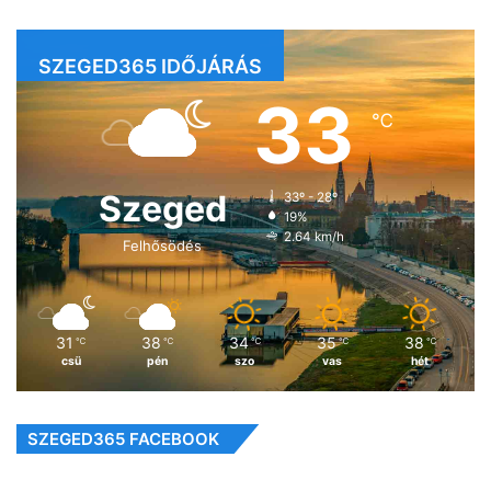
SZEGED365 IDŐJÁRÁS
33
℃
Szeged
33º - 28º
19%
2.64 km/h
Felhősödés
31
38
34
35
38
℃
℃
℃
℃
℃
csü
pén
szo
vas
hét
SZEGED365 FACEBOOK