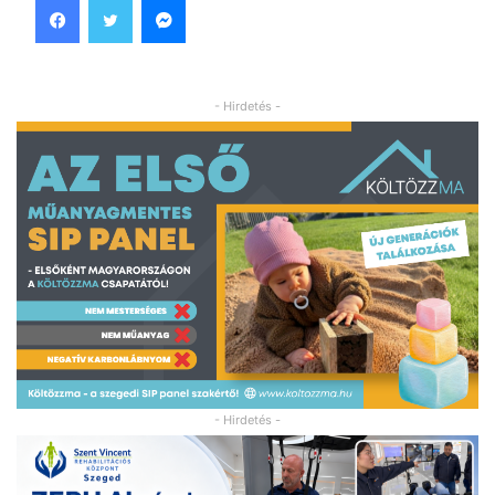
- Hirdetés -
- Hirdetés -