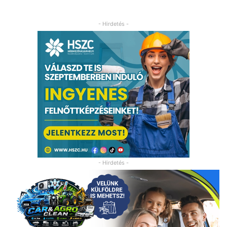
- Hirdetés -
- Hirdetés -