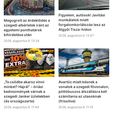
Figyelem, autósok! Javítási
munkálatok miatt
Megugrott az érdeklődés a
forgalomkorlátozás lesz az
szegedi albérletek iránt az
Algyői Tisza-hídon
egyetemi ponthatárok
kihirdetése után
2026, augusztus 6. 12:47
2026, augusztus 6. 13:24
„Te csődbe akarsz vinni
Avartűz miatt késnek a
minket? Hajrá!” – óriási
vonatok a szegedi fővonalon,
kedvezmények várnak a
pótlóbuszos átszállásra kell
szegedi Janker üzletekben
számítania az utasoknak
(és országszerte)
(frissítve)
2026, augusztus 6. 11:44
2026, augusztus 6. 11:15