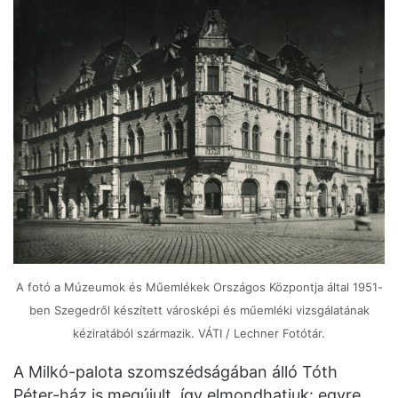
A fotó a Múzeumok és Műemlékek Országos Központja által 1951-
ben Szegedről készített városképi és műemléki vizsgálatának
kéziratából származik. VÁTI / Lechner Fotótár.
A Milkó-palota szomszédságában álló Tóth
Péter-ház is megújult, így elmondhatjuk: egyre