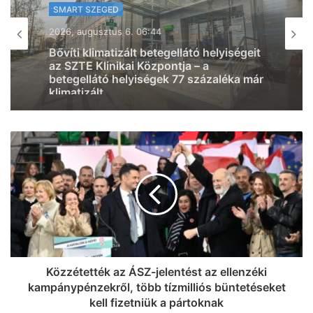
SMART SZEGED
SMART SZEGED
2026, augusztus 5. 08:31
Gerincműtét másként: úttörő eljárást
2026, augusztus 5. 20:32
alkalmaz az SZTE (videó)
Normális közlekedési lehetőségeket és
infrastruktúra-fejlesztést követelnek a
Klebelsberg-telepiek
Közzétették az ÁSZ-jelentést az ellenzéki
kampánypénzekről, több tízmilliós büntetéseket
kell fizetniük a pártoknak