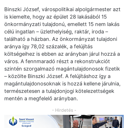
Binszki József, várospolitikai alpolgármester azt
is kiemelte, hogy az épület 28 lakásából 15
önkormányzati tulajdonú, emellett 15 nem lakás
célú ingatlan – üzlethelyiség, raktár, iroda –
található a házban. Az önkormányzat tulajdoni
aránya így 78,02 százalék, a felújítás
költségeihez is ebben az arányban járul hozzá a
város. A fennmaradó részt a rekonstrukciót
szintén szorgalmazó magántulajdonosok fizetik
– közölte Binszki József. A felújításhoz így a
magántulajdonosoknak is hozzá kellene járulnia,
természetesen a tulajdonjogi kötelezettségek
mentén a megfelelő arányban.
- Hirdetés -