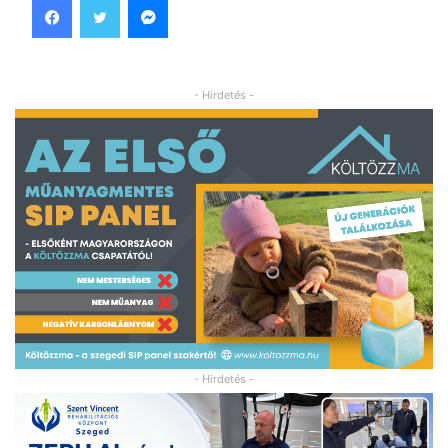
- Hirdetés -
- Hirdetés -