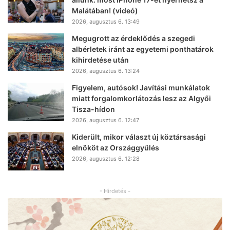
Malátában! (videó)
2026, augusztus 6. 13:49
Megugrott az érdeklődés a szegedi
albérletek iránt az egyetemi ponthatárok
kihirdetése után
2026, augusztus 6. 13:24
Figyelem, autósok! Javítási munkálatok
miatt forgalomkorlátozás lesz az Algyői
Tisza-hídon
2026, augusztus 6. 12:47
Kiderült, mikor választ új köztársasági
elnököt az Országgyűlés
2026, augusztus 6. 12:28
- Hirdetés -