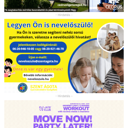
- Hirdetés -
- Hirdetés -