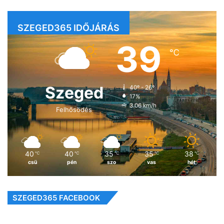
SZEGED365 IDŐJÁRÁS
39
℃
Szeged
40º - 26º
17%
3.06 km/h
Felhősödés
40
40
35
35
38
℃
℃
℃
℃
℃
csü
pén
szo
vas
hét
SZEGED365 FACEBOOK