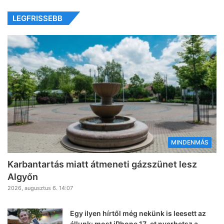
LEGFRISSEBB
MINDENMÁS
Karbantartás miatt átmeneti gázszünet lesz
Algyőn
2026, augusztus 6. 14:07
Egy ilyen hírtől még nekünk is leesett az
állunk: most iPhone 17-et nyerhetsz a