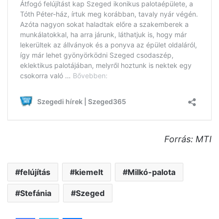
Forrás: MTI
felújítás
kiemelt
Milkó-palota
Stefánia
Szeged
Facebook
Twitter
Messenger