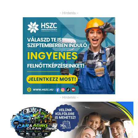
- Hirdetés -
- Hirdetés -