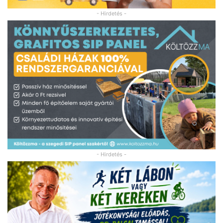
- Hirdetés -
- Hirdetés -