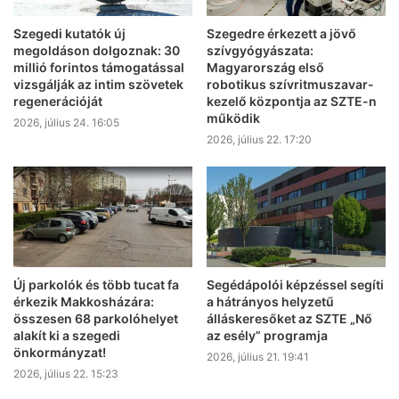
Szegedi kutatók új
Szegedre érkezett a jövő
megoldáson dolgoznak: 30
szívgyógyászata:
millió forintos támogatással
Magyarország első
vizsgálják az intim szövetek
robotikus szívritmuszavar-
regenerációját
kezelő központja az SZTE-n
működik
2026, július 24. 16:05
2026, július 22. 17:20
Új parkolók és több tucat fa
Segédápolói képzéssel segíti
érkezik Makkosházára:
a hátrányos helyzetű
összesen 68 parkolóhelyet
álláskeresőket az SZTE „Nő
alakít ki a szegedi
az esély” programja
önkormányzat!
2026, július 21. 19:41
2026, július 22. 15:23