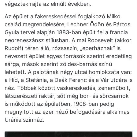
végeztek rajta az elmúlt években.
Az épület a fakereskedéssel foglalkozó Milkó
család megrendelésére, Lechner Ödön és Pártos
Gyula tervei alapján 1883-ban épült fel a francia
neoreneszánsz stílusban. A mai Roosevelt (akkor
Rudolf) téren álló, rózsaszín, „eperháznak” is
nevezett épület egyes források szerint eredetileg
sárga, mások szerint zöldes-barnás színű
lehetett. A palotának négy utcai homlokzata van:
a Híd, a Stefánia, a Deák Ferenc és a Vár utcára is
néz. Többek között vaskereskedés, zeneműbolt,
látszerészeti raktár, sőt még bor- és sörcsarnok
is működött az épületben, 1908-ban pedig
megnyitott az ezer néző befogadására alkalmas
Uránia színház.