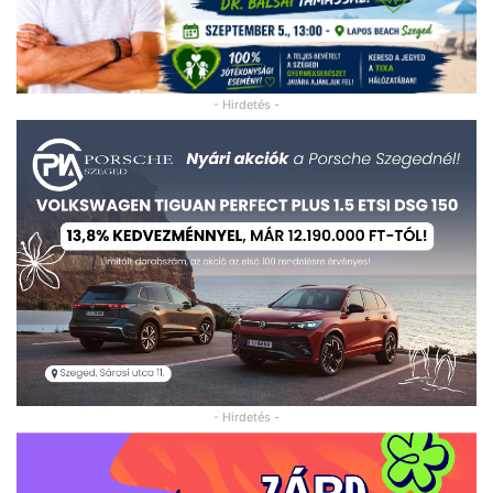
- Hirdetés -
- Hirdetés -