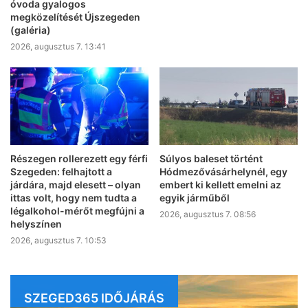
óvoda gyalogos
megközelítését Újszegeden
(galéria)
2026, augusztus 7. 13:41
Részegen rollerezett egy férfi
Súlyos baleset történt
Szegeden: felhajtott a
Hódmezővásárhelynél, egy
járdára, majd elesett – olyan
embert ki kellett emelni az
ittas volt, hogy nem tudta a
egyik járműből
légalkohol-mérőt megfújni a
2026, augusztus 7. 08:56
helyszínen
2026, augusztus 7. 10:53
SZEGED365 IDŐJÁRÁS