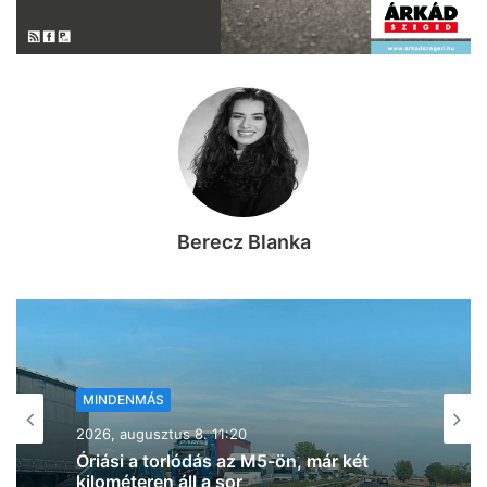
Berecz Blanka
MINDENMÁS
2026, augusztus 8. 09:56
Egy kamion leszaggatta a
felsővezetéket Hódmezővásárhely