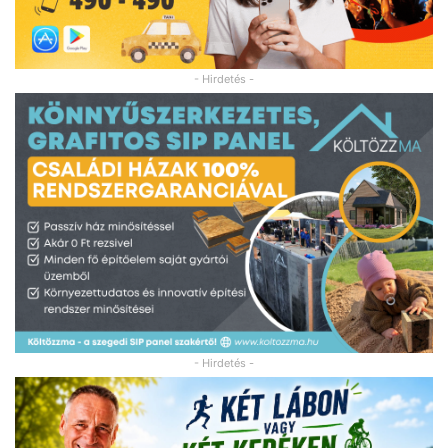
- Hirdetés -
- Hirdetés -