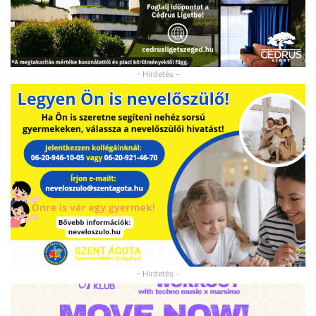
- Hirdetés -
- Hirdetés -