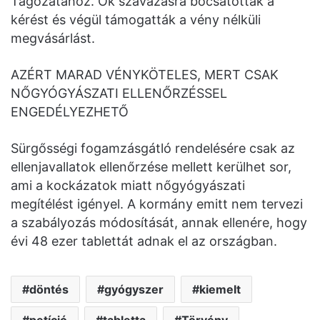
Tagozatához. Ők szavazásra bocsátották a
kérést és végül támogatták a vény nélküli
megvásárlást.
AZÉRT MARAD VÉNYKÖTELES, MERT CSAK
NŐGYÓGYÁSZATI ELLENŐRZÉSSEL
ENGEDÉLYEZHETŐ
Sürgősségi fogamzásgátló rendelésére csak az
ellenjavallatok ellenőrzése mellett kerülhet sor,
ami a kockázatok miatt nőgyógyászati
megítélést igényel. A kormány emitt nem tervezi
a szabályozás módosítását, annak ellenére, hogy
évi 48 ezer tablettát adnak el az országban.
döntés
gyógyszer
kiemelt