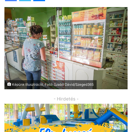
Képünk illusztráció, Fotó: Szabó Dávid/Szeged365
- Hirdetés -