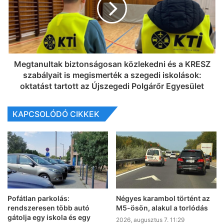
Megtanultak biztonságosan közlekedni és a KRESZ
szabályait is megismerték a szegedi iskolások:
oktatást tartott az Újszegedi Polgárőr Egyesület
KAPCSOLÓDÓ CIKKEK
Pofátlan parkolás:
Négyes karambol történt az
rendszeresen több autó
M5-ösön, alakul a torlódás
gátolja egy iskola és egy
2026, augusztus 7. 11:29