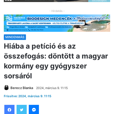
- Hirdetés -
MINDENMÁS
Hiába a petíció és az
összefogás: döntött a magyar
kormány egy gyógyszer
sorsáról
Berecz Blanka
2024, március 9. 11:15
Frissítve: 2024, március 9. 11:15
Facebook
Twitter
Messenger