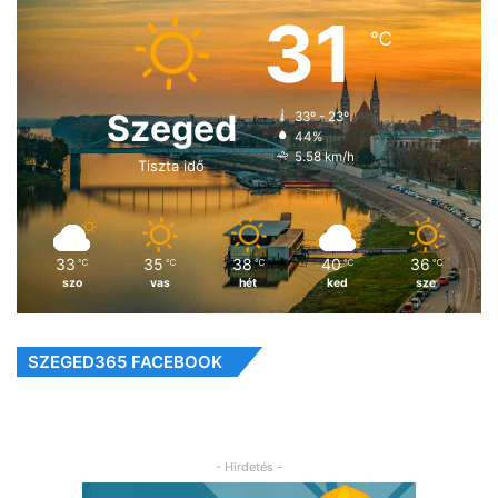
31
℃
Szeged
33º - 23º
44%
5.58 km/h
Tiszta idő
33
35
38
40
36
℃
℃
℃
℃
℃
szo
vas
hét
ked
sze
SZEGED365 FACEBOOK
- Hirdetés -