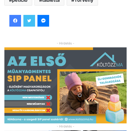
petíció
tabletta
Törvény
Facebook
Twitter
Messenger
- Hirdetés -
- Hirdetés -