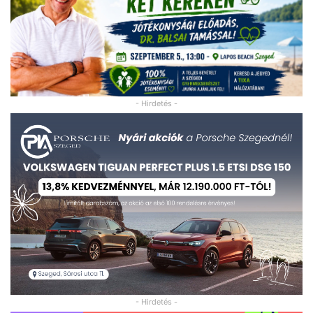
- Hirdetés -
- Hirdetés -