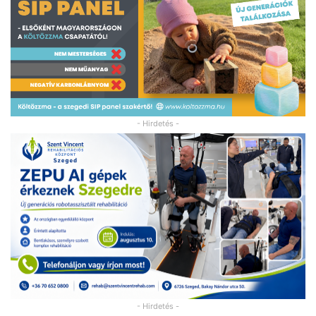
- Hirdetés -
- Hirdetés -