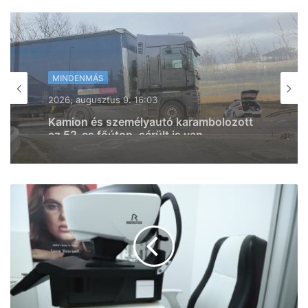
MINDENMÁS
MINDENMÁS
2026, augusztus 9. 14:09
2026, augusztus 9. 15:07
Csoda közelít: szerdán részlegesen
eltűnik a Nap Szegeden is
Íme a részletek az algyői tüzekről, két
helyen is oltani kell – frissítve! (fotók)