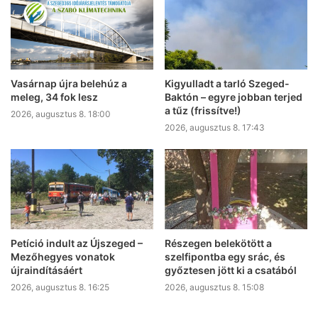
Vasárnap újra belehúz a
Kigyulladt a tarló Szeged-
meleg, 34 fok lesz
Baktón – egyre jobban terjed
a tűz (frissítve!)
2026, augusztus 8. 18:00
2026, augusztus 8. 17:43
Petíció indult az Újszeged –
Részegen belekötött a
Mezőhegyes vonatok
szelfipontba egy srác, és
újraindításáért
győztesen jött ki a csatából
2026, augusztus 8. 16:25
2026, augusztus 8. 15:08