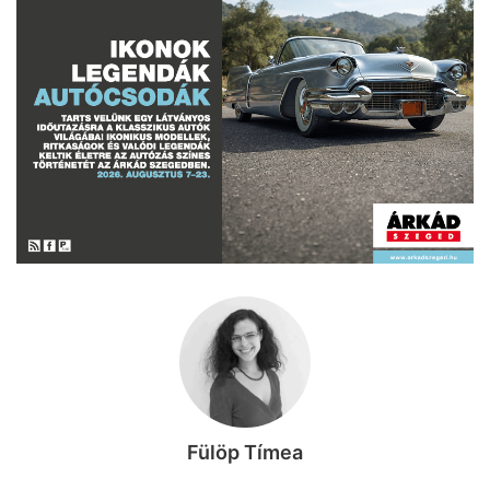
Fülöp Tímea