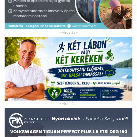
- Hirdetés -
- Hirdetés -