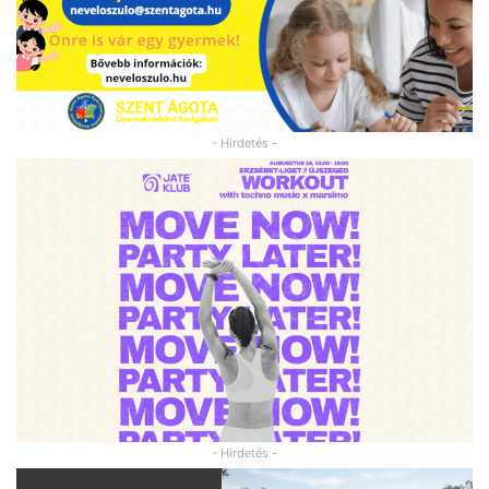
- Hirdetés -
- Hirdetés -