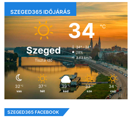
SZEGED365 IDŐJÁRÁS
34
℃
Szeged
34º - 24º
28%
3.63 km/h
Tiszta idő
32
37
39
33
34
℃
℃
℃
℃
℃
vas
hét
ked
sze
csü
SZEGED365 FACEBOOK