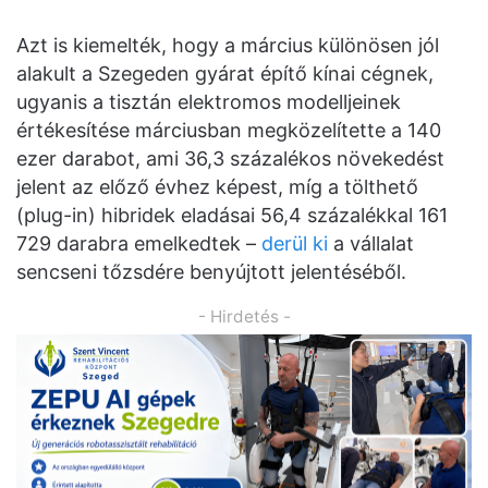
Azt is kiemelték, hogy a március különösen jól
alakult a Szegeden gyárat építő kínai cégnek,
ugyanis a tisztán elektromos modelljeinek
értékesítése márciusban megközelítette a 140
ezer darabot, ami 36,3 százalékos növekedést
jelent az előző évhez képest, míg a tölthető
(plug-in) hibridek eladásai 56,4 százalékkal 161
729 darabra emelkedtek –
derül ki
a vállalat
sencseni tőzsdére benyújtott jelentéséből.
- Hirdetés -