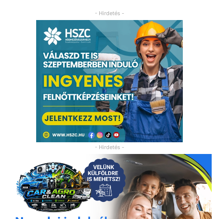
- Hirdetés -
- Hirdetés -