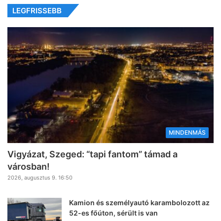
LEGFRISSEBB
MINDENMÁS
Vigyázat, Szeged: “tapi fantom” támad a
városban!
2026, augusztus 9. 16:50
Kamion és személyautó karambolozott az
52-es főúton, sérült is van