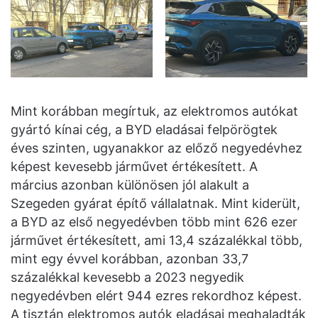
Mint korábban megírtuk, az elektromos autókat
gyártó kínai cég, a BYD eladásai felpörögtek
éves szinten, ugyanakkor az előző negyedévhez
képest kevesebb járművet értékesített. A
március azonban különösen jól alakult a
Szegeden gyárat építő vállalatnak. Mint kiderült,
a BYD az első negyedévben több mint 626 ezer
járművet értékesített, ami 13,4 százalékkal több,
mint egy évvel korábban, azonban 33,7
százalékkal kevesebb a 2023 negyedik
negyedévben elért 944 ezres rekordhoz képest.
A tisztán elektromos autók eladásai meghaladták