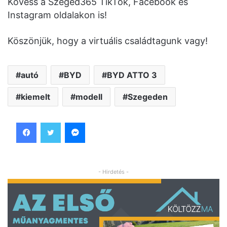
Kövess a Szeged365 TikTok, Facebook és
Instagram oldalakon is!
Köszönjük, hogy a virtuális családtagunk vagy!
autó
BYD
BYD ATTO 3
kiemelt
modell
Szegeden
Facebook
Twitter
Messenger
- Hirdetés -