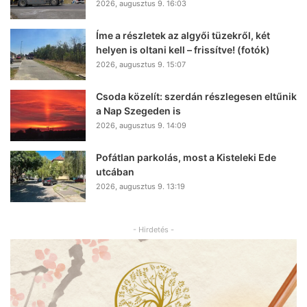
2026, augusztus 9. 16:03
Íme a részletek az algyői tüzekről, két
helyen is oltani kell – frissítve! (fotók)
2026, augusztus 9. 15:07
Csoda közelít: szerdán részlegesen eltűnik
a Nap Szegeden is
2026, augusztus 9. 14:09
Pofátlan parkolás, most a Kisteleki Ede
utcában
2026, augusztus 9. 13:19
- Hirdetés -