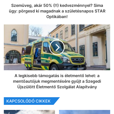
Szemüveg, akár 50% (!!) kedvezménnyel? Sima
ügy: pörgesd ki magadnak a születésnapos STAR
Optikában!
A legkisebb támogatás is életmentő lehet: a
mentőautójuk megmentésére gyűjt a Szegedi
Újszülött Életmentő Szolgálat Alapítvány
KAPCSOLÓDÓ CIKKEK