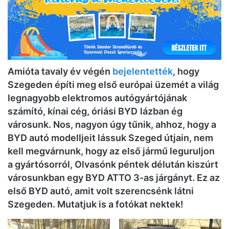
Amióta tavaly év végén
bejelentették
, hogy
Szegeden építi meg első európai üzemét a világ
legnagyobb elektromos autógyártójának
számító, kínai cég, óriási
BYD
lázban ég
városunk. Nos, nagyon úgy tűnik, ahhoz, hogy a
BYD autó modelljeit lássuk Szeged útjain, nem
kell megvárnunk, hogy az első jármű leguruljon
a gyártósorról, Olvasónk péntek délután kiszúrt
városunkban egy BYD ATTO 3-as járgányt. Ez az
első BYD autó, amit volt szerencsénk látni
Szegeden. Mutatjuk is a fotókat nektek!