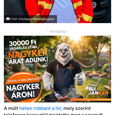
Fotó: Országos Mentőszolgálat
- Hirdetés -
A múlt
héten robbant a hír
, mely szerint
telefonon keresztül mentette meg a szegedi