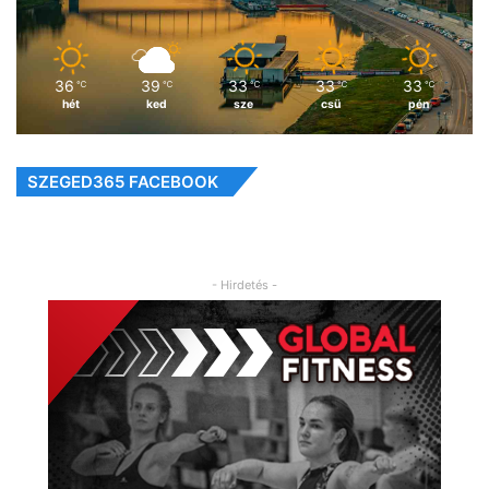
36
39
33
33
33
℃
℃
℃
℃
℃
hét
ked
sze
csü
pén
SZEGED365 FACEBOOK
- Hirdetés -