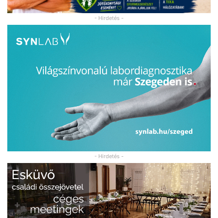
- Hirdetés -
- Hirdetés -