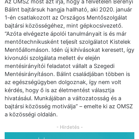
Az OMSZ most azt írja, hogy a felvételen Berényi
Bálint bajtársuk hangja hallható, aki 2020. január
1-én csatlakozott az Országos Mentőszolgálat
bajtársi közösségéhez, mint gépkocsivezető.
“Azóta elvégezte ápolói tanulmányait is és már
mentőtechnikusként teljesít szolgálatot Kistelek
Mentőállomáson. Idén új kihívásokat keresett, így
kivonulói szolgálata mellett év elején
mentésirányítói feladatot vállalt a Szegedi
Mentésirányításon. Bálint családjában többen is
az egészségügyben dolgoznak, így nem volt
kérdés, hogy ő is az életmentést választja
hivatásául. Munkájában a változatosság és a
bajtársi közösség motiválja” – emelte ki az OMSZ
a közösségi oldalán.
- Hirdetés -