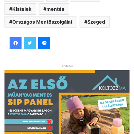
Kistelek
mentés
Országos Mentőszolgálat
Szeged
Facebook
Twitter
Messenger
- Hirdetés -