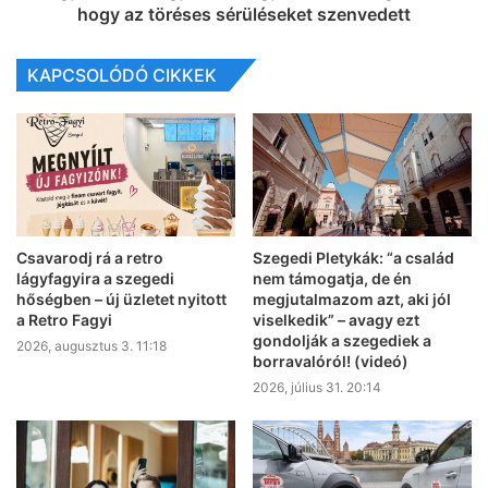
hogy az töréses sérüléseket szenvedett
KAPCSOLÓDÓ CIKKEK
Csavarodj rá a retro
Szegedi Pletykák: “a család
lágyfagyira a szegedi
nem támogatja, de én
hőségben – új üzletet nyitott
megjutalmazom azt, aki jól
a Retro Fagyi
viselkedik” – avagy ezt
gondolják a szegediek a
2026, augusztus 3. 11:18
borravalóról! (videó)
2026, július 31. 20:14