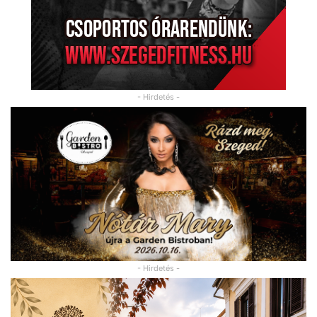
- Hirdetés -
- Hirdetés -