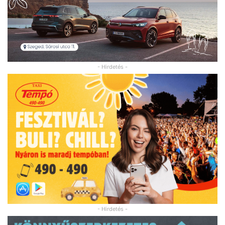
- Hirdetés -
- Hirdetés -