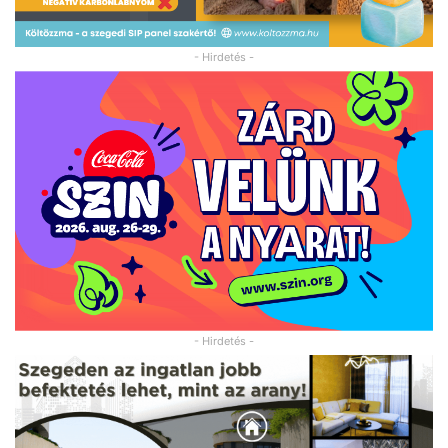
- Hirdetés -
- Hirdetés -