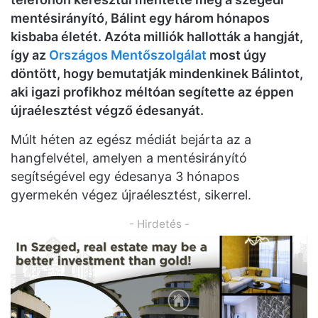
mentésirányító, Bálint egy három hónapos
kisbaba életét. Azóta milliók hallották a hangját,
így az
Országos Mentőszolgálat
most úgy
döntött, hogy bemutatják mindenkinek Bálintot,
aki igazi profikhoz méltóan segítette az éppen
újraélesztést végző édesanyát.
Múlt héten az egész médiát bejárta az a
hangfelvétel, amelyen a mentésirányító
segítségével egy édesanya 3 hónapos
gyermekén végez újraélesztést, sikerrel.
- Hirdetés -