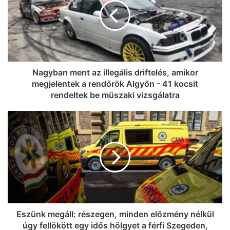
Szegedet képviselhetik az európai
döntőben
Nagyban ment az illegális driftelés, amikor
megjelentek a rendőrök Algyőn - 41 kocsit
rendeltek be műszaki vizsgálatra
Eszünk megáll: részegen, minden előzmény nélkül
úgy fellökött egy idős hölgyet a férfi Szegeden,