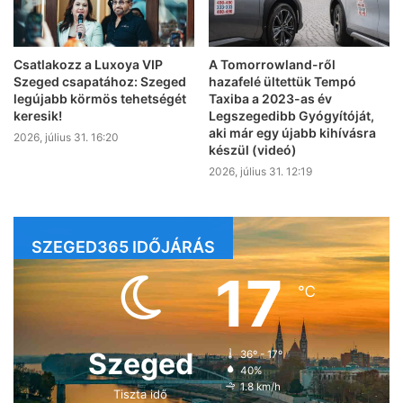
Csatlakozz a Luxoya VIP
A Tomorrowland-ről
Szeged csapatához: Szeged
hazafelé ültettük Tempó
legújabb körmös tehetségét
Taxiba a 2023-as év
keresik!
Legszegedibb Gyógyítóját,
aki már egy újabb kihívásra
2026, július 31. 16:20
készül (videó)
2026, július 31. 12:19
SZEGED365 IDŐJÁRÁS
17
℃
Szeged
36º - 17º
40%
1.8 km/h
Tiszta idő