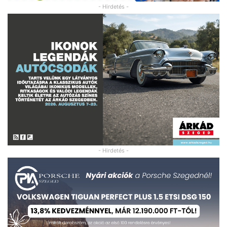
- Hirdetés -
- Hirdetés -