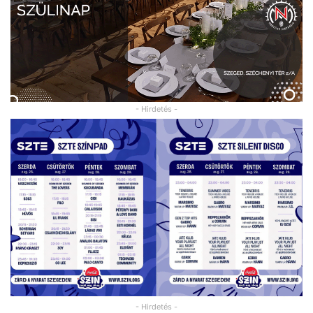
- Hirdetés -
- Hirdetés -