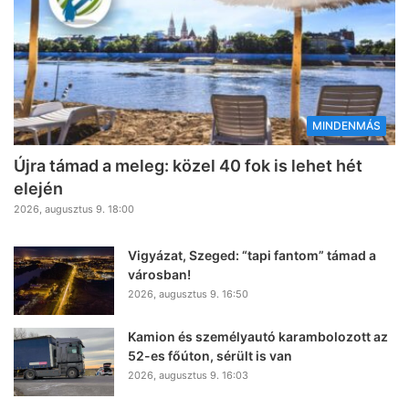
MINDENMÁS
Újra támad a meleg: közel 40 fok is lehet hét
elején
2026, augusztus 9. 18:00
Vigyázat, Szeged: “tapi fantom” támad a
városban!
2026, augusztus 9. 16:50
Kamion és személyautó karambolozott az
52-es főúton, sérült is van
2026, augusztus 9. 16:03