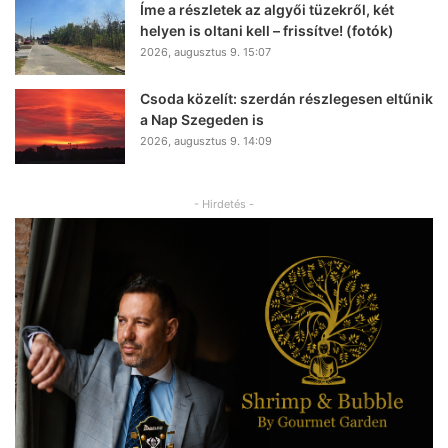
Íme a részletek az algyői tüzekről, két
helyen is oltani kell – frissítve! (fotók)
2026, augusztus 9. 15:07
Csoda közelít: szerdán részlegesen eltűnik
a Nap Szegeden is
2026, augusztus 9. 14:09
- Hirdetés -