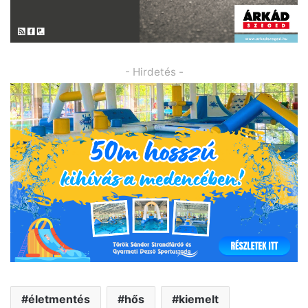
- Hirdetés -
életmentés
hős
kiemelt