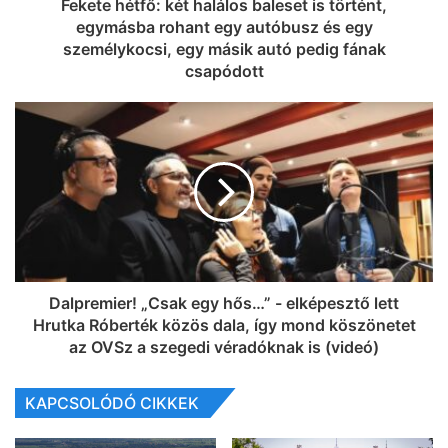
Fekete hétfő: két halálos baleset is történt,
egymásba rohant egy autóbusz és egy
személykocsi, egy másik autó pedig fának
csapódott
Dalpremier! „Csak egy hős…” - elképesztő lett
Hrutka Róberték közös dala, így mond köszönetet
az OVSz a szegedi véradóknak is (videó)
KAPCSOLÓDÓ CIKKEK