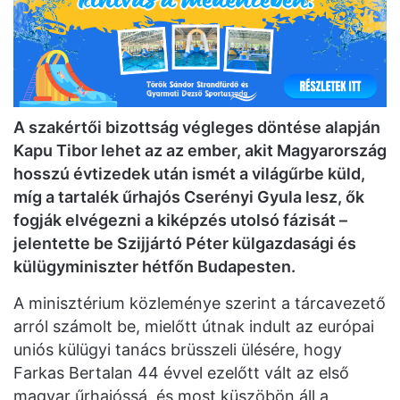
A szakértői bizottság végleges döntése alapján
Kapu Tibor lehet az az ember, akit Magyarország
hosszú évtizedek után ismét a világűrbe küld,
míg a tartalék űrhajós Cserényi Gyula lesz, ők
fogják elvégezni a kiképzés utolsó fázisát –
jelentette be Szijjártó Péter külgazdasági és
külügyminiszter hétfőn Budapesten.
A minisztérium közleménye szerint a tárcavezető
arról számolt be, mielőtt útnak indult az európai
uniós külügyi tanács brüsszeli ülésére, hogy
Farkas Bertalan 44 évvel ezelőtt vált az első
magyar űrhajóssá, és most küszöbön áll a