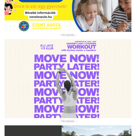
- Hirdetés -
- Hirdetés -