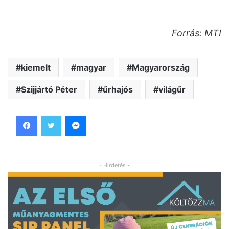
Forrás: MTI
kiemelt
magyar
Magyarország
Szijjártó Péter
űrhajós
világűr
Facebook
Twitter
Messenger
- Hirdetés -