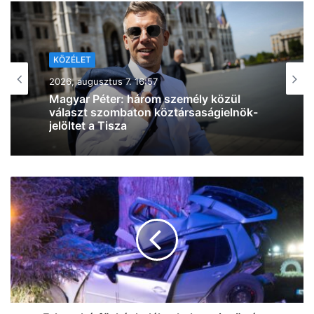
KÖZÉLET
2026, augusztus 7. 15:00
Szíjjártó Péter BYD-ügyét már a
Budapesti Rendőr-főkapitányság
vizsgálja