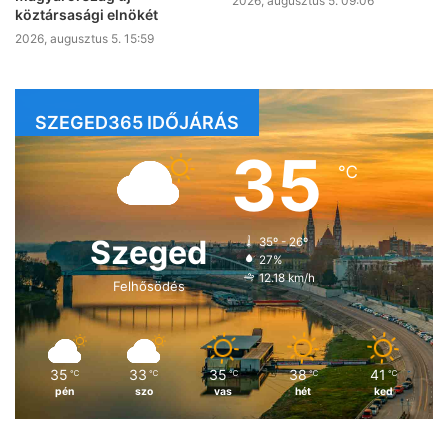
2026, augusztus 5. 09:06
köztársasági elnökét
2026, augusztus 5. 15:59
SZEGED365 IDŐJÁRÁS
35
℃
Szeged
35º - 26º
27%
12.18 km/h
Felhősödés
35
33
35
38
41
℃
℃
℃
℃
℃
pén
szo
vas
hét
ked