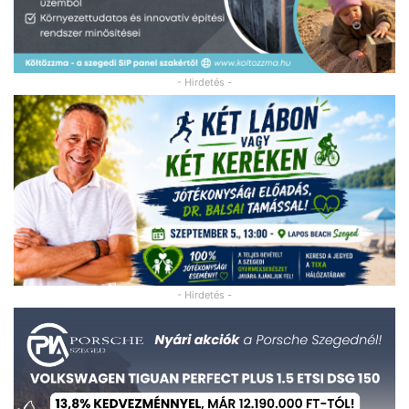
- Hirdetés -
- Hirdetés -