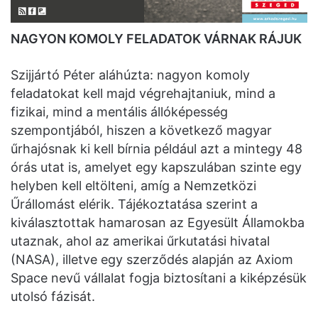
NAGYON KOMOLY FELADATOK VÁRNAK RÁJUK
Szijjártó Péter aláhúzta: nagyon komoly
feladatokat kell majd végrehajtaniuk, mind a
fizikai, mind a mentális állóképesség
szempontjából, hiszen a következő magyar
űrhajósnak ki kell bírnia például azt a mintegy 48
órás utat is, amelyet egy kapszulában szinte egy
helyben kell eltölteni, amíg a Nemzetközi
Űrállomást elérik. Tájékoztatása szerint a
kiválasztottak hamarosan az Egyesült Államokba
utaznak, ahol az amerikai űrkutatási hivatal
(NASA), illetve egy szerződés alapján az Axiom
Space nevű vállalat fogja biztosítani a kiképzésük
utolsó fázisát.