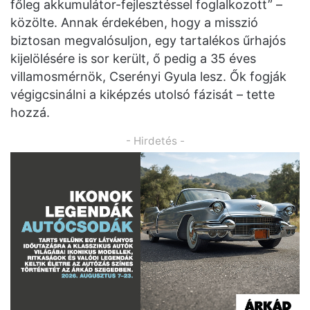
főleg akkumulátor-fejlesztéssel foglalkozott” –
közölte. Annak érdekében, hogy a misszió
biztosan megvalósuljon, egy tartalékos űrhajós
kijelölésére is sor került, ő pedig a 35 éves
villamosmérnök, Cserényi Gyula lesz. Ők fogják
végigcsinálni a kiképzés utolsó fázisát – tette
hozzá.
- Hirdetés -