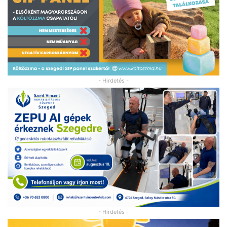
- Hirdetés -
- Hirdetés -