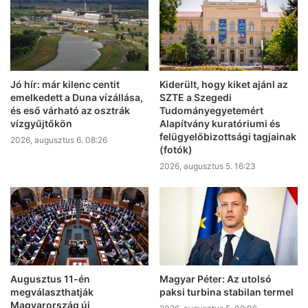
Jó hír: már kilenc centit
Kiderült, hogy kiket ajánl az
emelkedett a Duna vízállása,
SZTE a Szegedi
és eső várható az osztrák
Tudományegyetemért
vízgyűjtőkön
Alapítvány kuratóriumi és
felügyelőbizottsági tagjainak
2026, augusztus 6. 08:26
(fotók)
2026, augusztus 5. 16:23
Augusztus 11-én
Magyar Péter: Az utolsó
megválaszthatják
paksi turbina stabilan termel
Magyarország új