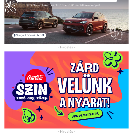
- Hirdetés -
- Hirdetés -