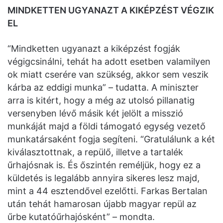
MINDKETTEN UGYANAZT A KIKÉPZÉST VÉGZIK
EL
“Mindketten ugyanazt a kiképzést fogják
végigcsinálni, tehát ha adott esetben valamilyen
ok miatt cserére van szükség, akkor sem veszik
kárba az eddigi munka” – tudatta. A miniszter
arra is kitért, hogy a még az utolsó pillanatig
versenyben lévő másik két jelölt a misszió
munkáját majd a földi támogató egység vezető
munkatársaként fogja segíteni. “Gratulálunk a két
kiválasztottnak, a repülő, illetve a tartalék
űrhajósnak is. És őszintén reméljük, hogy ez a
küldetés is legalább annyira sikeres lesz majd,
mint a 44 esztendővel ezelőtti. Farkas Bertalan
után tehát hamarosan újabb magyar repül az
űrbe kutatóűrhajósként” – mondta.