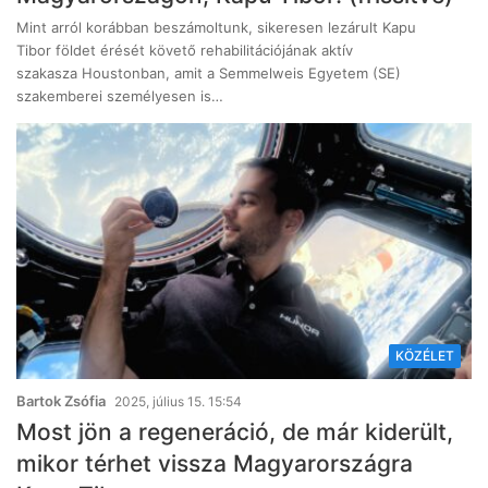
Mint arról korábban beszámoltunk, sikeresen lezárult Kapu
Tibor földet érését követő rehabilitációjának aktív
szakasza Houstonban, amit a Semmelweis Egyetem (SE)
szakemberei személyesen is…
KÖZÉLET
Bartok Zsófia
2025, július 15. 15:54
Most jön a regeneráció, de már kiderült,
mikor térhet vissza Magyarországra