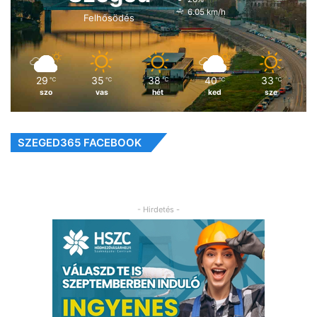
6.05 km/h
Felhősödés
29
35
38
40
33
℃
℃
℃
℃
℃
szo
vas
hét
ked
sze
SZEGED365 FACEBOOK
- Hirdetés -