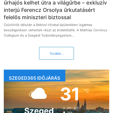
űrhajós kelhet útra a világűrbe – exkluzív
interjú Ferencz Orsolya űrkutatásért
felelős miniszteri biztossal
Csütörtök délután a Rektori Hivatal épületében izgalmas
beszélgetésen vehettek részt az érdeklődők. A Mathias Corvinus
Collegium és a Szegedi Tudományegyetem…
Tovább...
SZEGED365 IDŐJÁRÁS
31
℃
Szeged
31º - 25º
26%