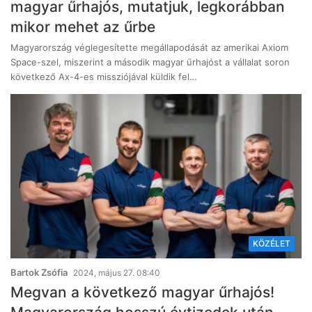
magyar űrhajós, mutatjuk, legkorábban
mikor mehet az űrbe
Magyarország véglegesítette megállapodását az amerikai Axiom
Space-szel, miszerint a második magyar űrhajóst a vállalat soron
következő Ax-4-es missziójával küldik fel…
KÖZÉLET
Bartok Zsófia
2024, május 27. 08:40
Megvan a következő magyar űrhajós!