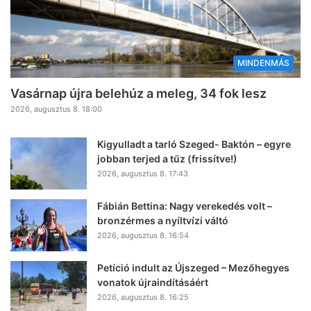
MINDENMÁS
Vasárnap újra belehúz a meleg, 34 fok lesz
2026, augusztus 8. 18:00
Kigyulladt a tarló Szeged- Baktón – egyre
jobban terjed a tűz (frissítve!)
2026, augusztus 8. 17:43
Fábián Bettina: Nagy verekedés volt –
bronzérmes a nyíltvízi váltó
2026, augusztus 8. 16:54
Petíció indult az Újszeged – Mezőhegyes
vonatok újraindításáért
2026, augusztus 8. 16:25