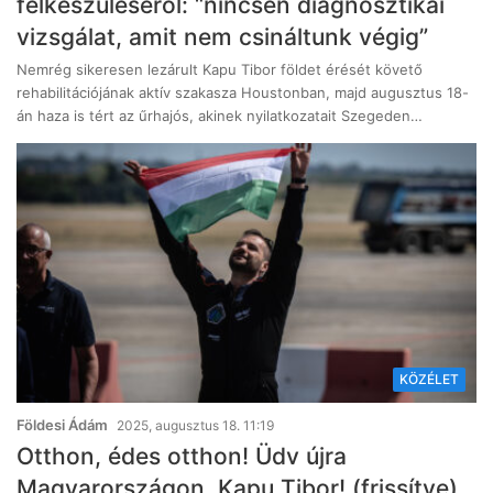
felkészüléséről: “nincsen diagnosztikai
vizsgálat, amit nem csináltunk végig”
Nemrég sikeresen lezárult Kapu Tibor földet érését követő
rehabilitációjának aktív szakasza Houstonban, majd augusztus 18-
án haza is tért az űrhajós, akinek nyilatkozatait Szegeden…
KÖZÉLET
Földesi Ádám
2025, augusztus 18. 11:19
Otthon, édes otthon! Üdv újra
Magyarországon, Kapu Tibor! (frissítve)