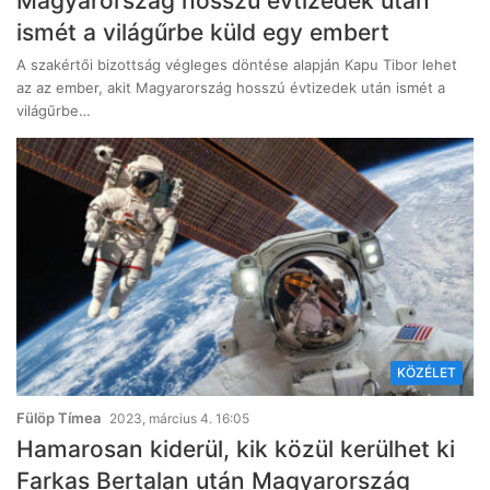
Magyarország hosszú évtizedek után
ismét a világűrbe küld egy embert
A szakértői bizottság végleges döntése alapján Kapu Tibor lehet
az az ember, akit Magyarország hosszú évtizedek után ismét a
világűrbe…
KÖZÉLET
Fülöp Tímea
2023, március 4. 16:05
Hamarosan kiderül, kik közül kerülhet ki
Farkas Bertalan után Magyarország