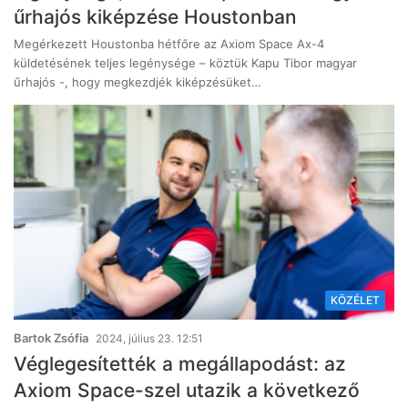
űrhajós kiképzése Houstonban
Megérkezett Houstonba hétfőre az Axiom Space Ax-4
küldetésének teljes legénysége – köztük Kapu Tibor magyar
űrhajós -, hogy megkezdjék kiképzésüket…
KÖZÉLET
Bartok Zsófia
2024, július 23. 12:51
Véglegesítették a megállapodást: az
Axiom Space-szel utazik a következő