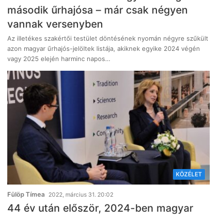
második űrhajósa – már csak négyen
vannak versenyben
Az illetékes szakértői testület döntésének nyomán négyre szűkült
azon magyar űrhajós-jelöltek listája, akiknek egyike 2024 végén
vagy 2025 elején harminc napos…
KÖZÉLET
Fülöp Tímea
2022, március 31. 20:02
44 év után először, 2024-ben magyar