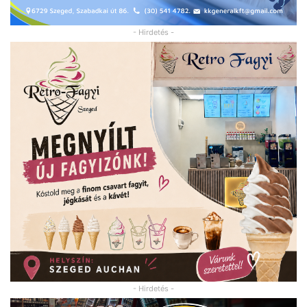
- Hirdetés -
- Hirdetés -