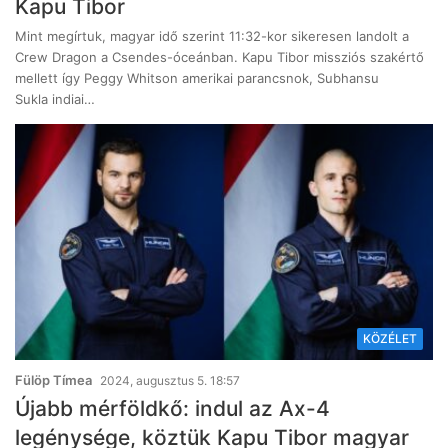
Kapu Tibor
Mint megírtuk, magyar idő szerint 11:32-kor sikeresen landolt a
Crew Dragon a Csendes-óceánban. Kapu Tibor missziós szakértő
mellett így Peggy Whitson amerikai parancsnok, Subhansu
Sukla indiai…
KÖZÉLET
Fülöp Tímea
2024, augusztus 5. 18:57
Újabb mérföldkő: indul az Ax-4
legénysége, köztük Kapu Tibor magyar