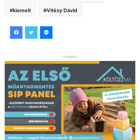
kiemelt
Vitézy Dávid
Facebook
Twitter
Messenger
- Hirdetés -