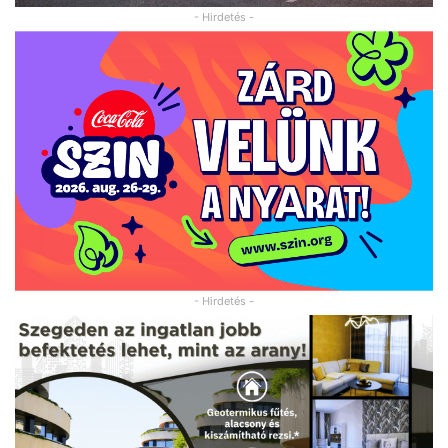
- Hirdetés -
- Hirdetés -