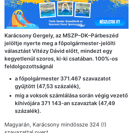
Karácsony Gergely, az MSZP–DK–Párbeszéd
jelöltje nyerte meg a főpolgármester-jelölti
választást Vitézy Dávid előtt, mindezt egy
kegyetlenül szoros, ki-ki csatában. 100%-os
feldolgozottságnál
a főpolgármester 371.467 szavazatot
gyűjtött (47,53 százalék),
míg a voksok számlálása során végig vezető
kihívójára 371 143-an szavaztak (47,49
százalék).
Magyarán, Karácsony mindössze 324 (!)
szavazattal nyert.