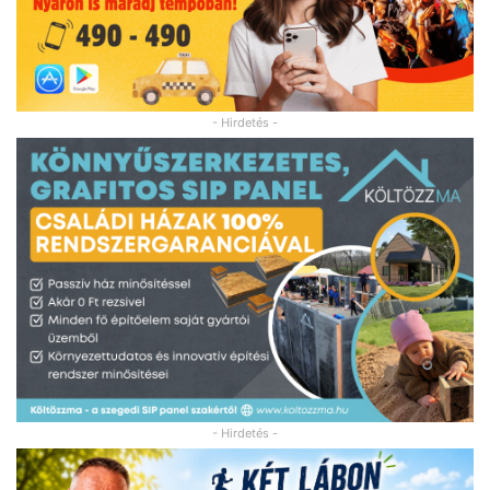
- Hirdetés -
- Hirdetés -