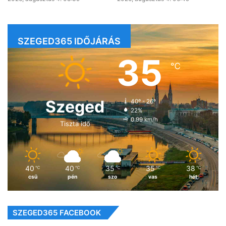
SZEGED365 IDŐJÁRÁS
35
℃
Szeged
40º - 26º
22%
0.99 km/h
Tiszta idő
40
40
35
35
38
℃
℃
℃
℃
℃
csü
pén
szo
vas
hét
SZEGED365 FACEBOOK