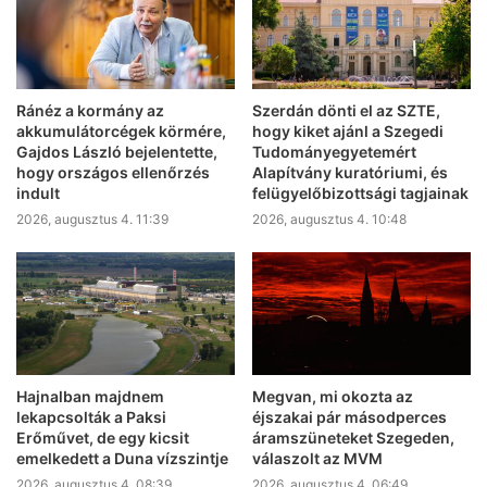
Ránéz a kormány az
Szerdán dönti el az SZTE,
akkumulátorcégek körmére,
hogy kiket ajánl a Szegedi
Gajdos László bejelentette,
Tudományegyetemért
hogy országos ellenőrzés
Alapítvány kuratóriumi, és
indult
felügyelőbizottsági tagjainak
2026, augusztus 4. 11:39
2026, augusztus 4. 10:48
Hajnalban majdnem
Megvan, mi okozta az
lekapcsolták a Paksi
éjszakai pár másodperces
Erőművet, de egy kicsit
áramszüneteket Szegeden,
emelkedett a Duna vízszintje
válaszolt az MVM
2026, augusztus 4. 08:39
2026, augusztus 4. 06:49