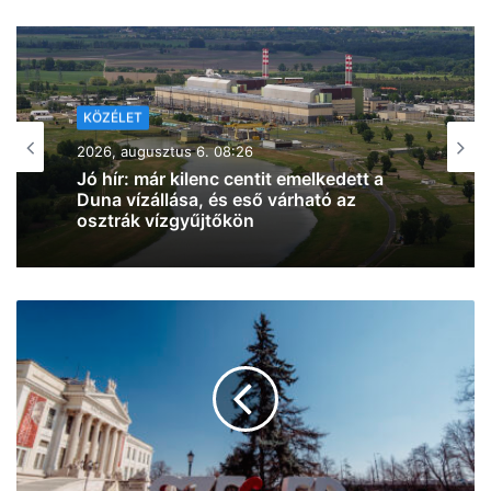
KÖZÉLET
2026, augusztus 5. 16:23
Kiderült, hogy kiket ajánl az SZTE a
Szegedi Tudományegyetemért
Alapítvány kuratóriumi és
felügyelőbizottsági tagjainak (fotók)