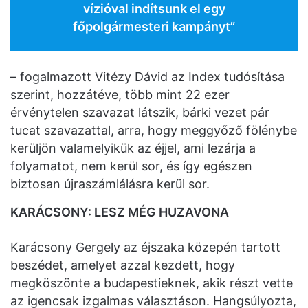
vízióval indítsunk el egy
főpolgármesteri kampányt”
– fogalmazott Vitézy Dávid az Index tudósítása
szerint, hozzátéve, több mint 22 ezer
érvénytelen szavazat látszik, bárki vezet pár
tucat szavazattal, arra, hogy meggyőző fölénybe
kerüljön valamelyikük az éjjel, ami lezárja a
folyamatot, nem kerül sor, és így egészen
biztosan újraszámlálásra kerül sor.
KARÁCSONY: LESZ MÉG HUZAVONA
Karácsony Gergely az éjszaka közepén tartott
beszédet, amelyet azzal kezdett, hogy
megköszönte a budapestieknek, akik részt vette
az igencsak izgalmas választáson. Hangsúlyozta,