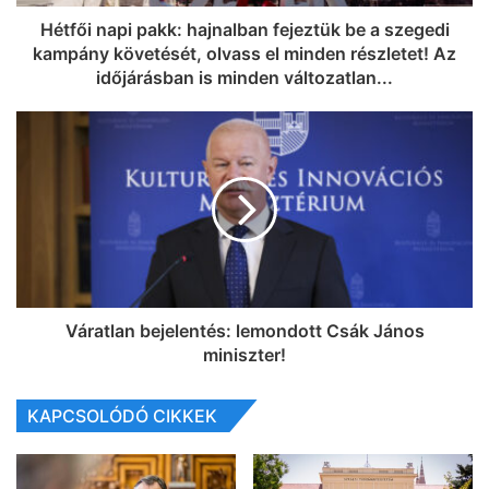
Hétfői napi pakk: hajnalban fejeztük be a szegedi
kampány követését, olvass el minden részletet! Az
időjárásban is minden változatlan...
Váratlan bejelentés: lemondott Csák János
miniszter!
KAPCSOLÓDÓ CIKKEK