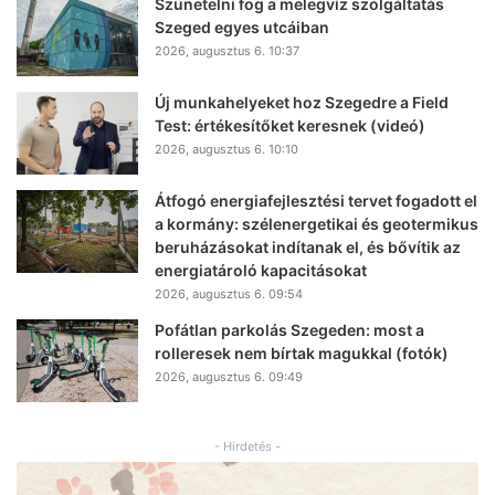
Szünetelni fog a melegvíz szolgáltatás
Szeged egyes utcáiban
2026, augusztus 6. 10:37
Új munkahelyeket hoz Szegedre a Field
Test: értékesítőket keresnek (videó)
2026, augusztus 6. 10:10
Átfogó energiafejlesztési tervet fogadott el
a kormány: szélenergetikai és geotermikus
beruházásokat indítanak el, és bővítik az
energiatároló kapacitásokat
2026, augusztus 6. 09:54
Pofátlan parkolás Szegeden: most a
rolleresek nem bírtak magukkal (fotók)
2026, augusztus 6. 09:49
- Hirdetés -