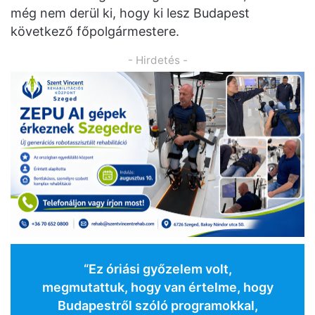
még nem derül ki, hogy ki lesz Budapest
következő főpolgármestere.
- Hirdetés -
“Ez óriási győzelem volt,
megmutattuk, hogy van értelme, hogy
Budapestről szóló programokkal,