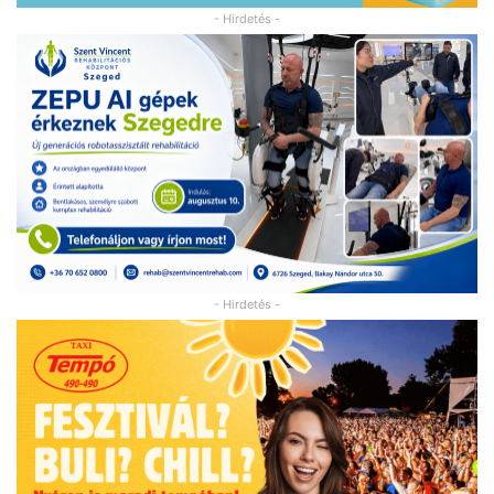
- Hirdetés -
- Hirdetés -