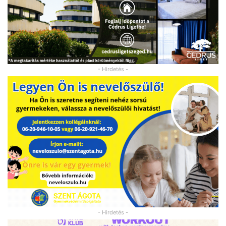
- Hirdetés -
- Hirdetés -