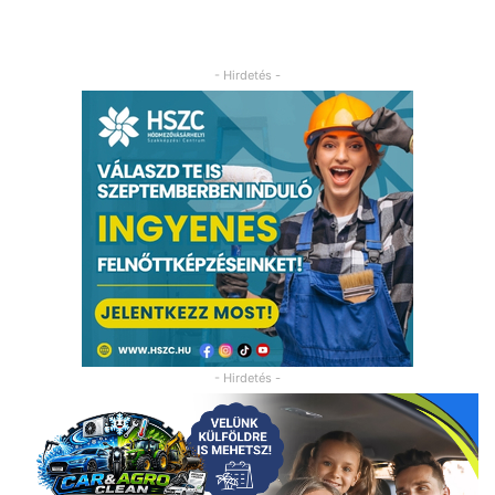
- Hirdetés -
- Hirdetés -