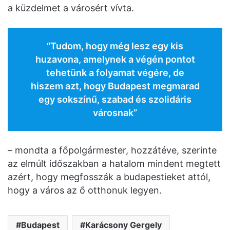
a küzdelmet a városért vívta.
“Tudom, hogy még lesz egy kis
huzavona, amelynek a végén pontot
tehetünk a folyamat végére, de
hiszem azt, hogy Budapest megmarad
egy sokszínű, szabad és szolidáris
városnak”
– mondta a főpolgármester, hozzátéve, szerinte
az elmúlt időszakban a hatalom mindent megtett
azért, hogy megfosszák a budapestieket attól,
hogy a város az ő otthonuk legyen.
Budapest
Karácsony Gergely