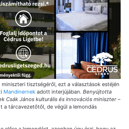
miniszteri tisztségéről, ezt a választások estéjén
ti
Mandinernek
adott interjújában.
Benyújtotta
 Csák János kulturális és innovációs miniszter
–
kért a tárcavezetőtől, de végül a lemondás
e előre a lemondást, azonban úgy érzi, hogy az