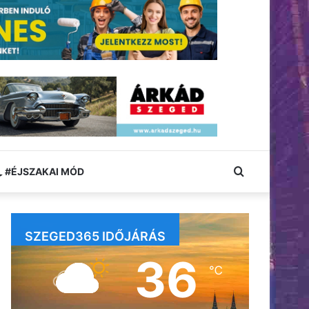
Keresés:
#ÉJSZAKAI MÓD
SZEGED365 IDŐJÁRÁS
36
℃