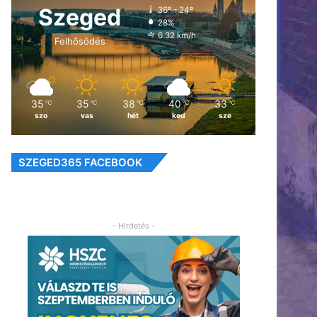
Szeged
36º - 24º
28%
6.32 km/h
Felhősödés
35
35
38
40
33
℃
℃
℃
℃
℃
szo
vas
hét
ked
sze
SZEGED365 FACEBOOK
- Hirdetés -