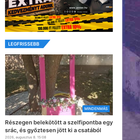
LEGFRISSEBB
MINDENMÁS
Részegen belekötött a szelfipontba egy
srác, és győztesen jött ki a csatából
2026, augusztus 8. 15:08