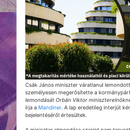
Csák János miniszter váratlanul lemondott 
személyesen megerősítette a kormánypár
lemondását Orbán Viktor miniszterelnöknek
írja a
Mandiner
. A lap eredetileg interjút 
bejelentéséről értesültek.
A miniszter elmondása szerint nem tervezt