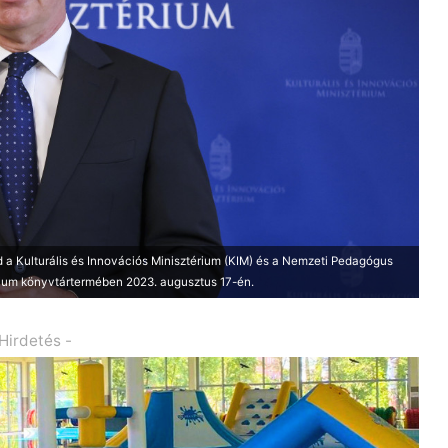
 a Kulturális és Innovációs Minisztérium (KIM) és a Nemzeti Pedagógus
rium könyvtártermében 2023. augusztus 17-én.
 Hirdetés -