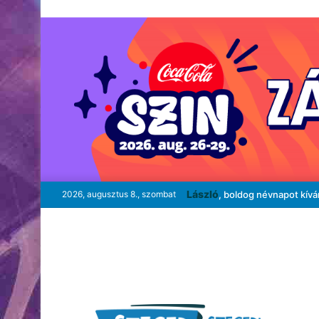
László
2026, augusztus 8., szombat
, boldog névnapot kív