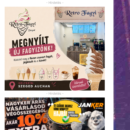
- Hirdetés -
- Hirdetés -