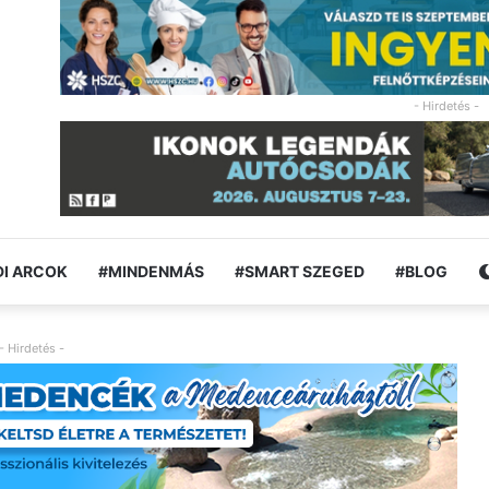
- Hirdetés -
I ARCOK
#MINDENMÁS
#SMART SZEGED
#BLOG
- Hirdetés -