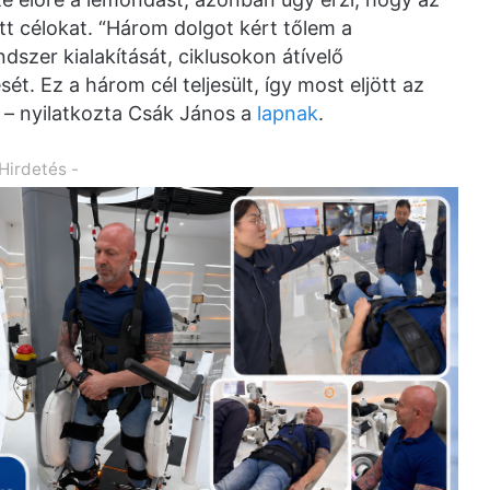
ött célokat. “Három dolgot kért tőlem a
szer kialakítását, ciklusokon átívelő
t. Ez a három cél teljesült, így most eljött az
” – nyilatkozta Csák János a
lapnak
.
 Hirdetés -