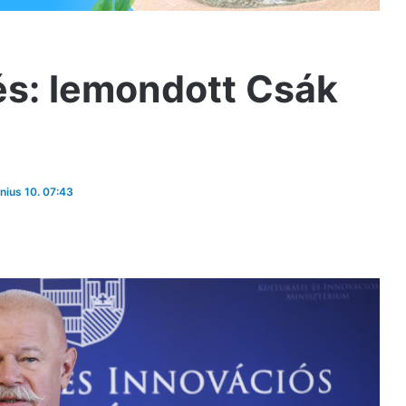
és: lemondott Csák
únius 10. 07:43