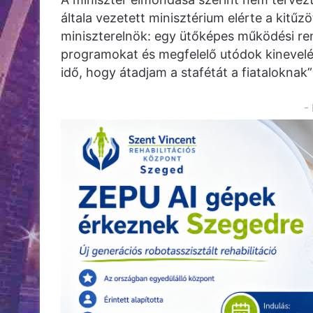
általa vezetett minisztérium elérte a kitűz
miniszterelnök: egy ütőképes működési rend
programokat és megfelelő utódok kinevelésé
idő, hogy átadjam a stafétát a fiataloknak
-