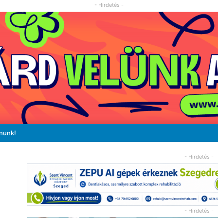
- Hirdetés -
ánunk!
- Hirdetés -
- Hirdetés -