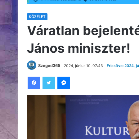
KÖZÉLET
Váratlan bejelent
János miniszter!
Szeged365
2024, június 10. 07:43
Frissítve: 2024, j
Facebook
Twitter
Messenger