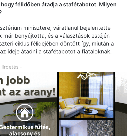
 hogy félidőben átadja a stafétabotot. Milyen
?
sztérium minisztere, váratlanul bejelentette
 már benyújtotta, és a választások estéjén
teri ciklus félidejében döntött így, miután a
t az ideje átadni a stafétabotot a fiataloknak.
 Hirdetés -