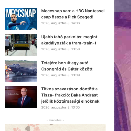
Meccsnap van: a HBC Nantessel
csap össze a Pick Szeged!
2026, augusztus 8. 14:36
Újabb tahó parkolás: megint
akadályozták a tram-train-t
2026, augusztus 8. 13:58
Tetejére borult egy autó
Csongrád és Gátér között
2026, augusztus 8. 13:39
Titkos szavazáson döntött a
Tisza- frakció: Baka Andrást
jelölik köztársasági elnöknek
2026, augusztus 8. 13:05
- Hirdetés -