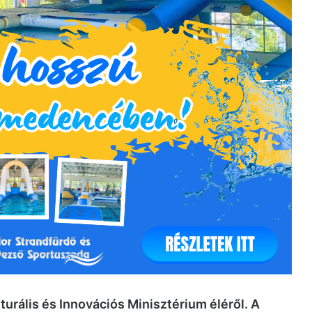
urális és Innovációs Minisztérium éléről. A