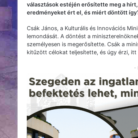
választások estéjén erősítette meg a hírt,
eredményeket ért el, és miért döntött így
Csák János, a Kulturális és Innovációs Mini
lemondását. A döntést a miniszterelnöknek
személyesen is megerősítette. Csák a minisz
kitűzött célokat teljesítette, és úgy érzi, it
-