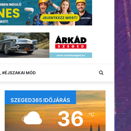
Keresés:
#ÉJSZAKAI MÓD
SZEGED365 IDŐJÁRÁS
36
℃