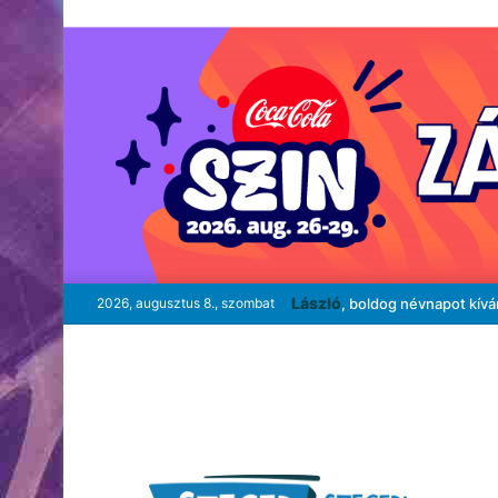
László
2026, augusztus 8., szombat
, boldog névnapot kív