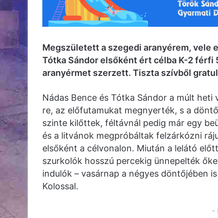
Megszületett a szegedi aranyérem, vele e
Tótka Sándor elsőként ért célba K-2 férfi
aranyérmet szerzett. Tiszta szívből grat
Nádas Bence és Tótka Sándor a múlt heti v
re, az előfutamukat megnyerték, s a döntőb
szinte kilőttek, féltávnál pedig már egy b
és a litvánok megpróbáltak felzárkózni ráju
elsőként a célvonalon. Miután a lelátó előt
szurkolók hosszú percekig ünnepelték őket
indulók – vasárnap a négyes döntőjében is 
Kolossal.
-