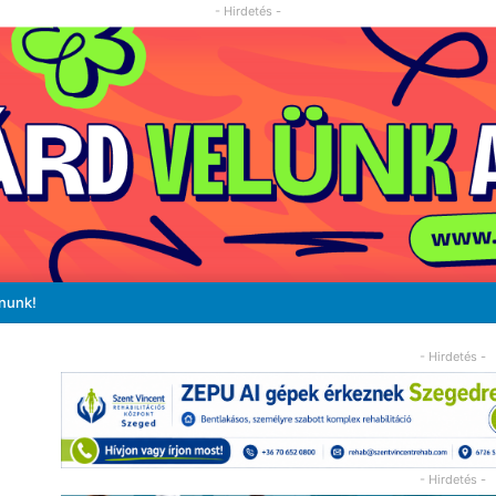
- Hirdetés -
ánunk!
- Hirdetés -
- Hirdetés -