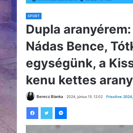
SPORT
Dupla aranyérem:
Nádas Bence, Tót
egységünk, a Kis
kenu kettes arany
Berecz Blanka
2024, június 15. 12:02
Frissítve: 2024,
Facebook
Twitter
Messenger