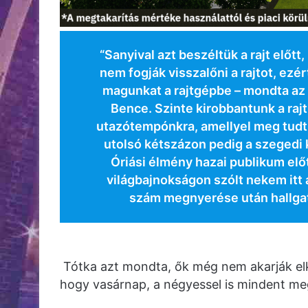
“Sanyival azt beszéltük a rajt előtt
nem fogják visszalőni a rajtot, ezér
magunkat a rajtgépbe – mondta az
Bence. Szinte kirobbantunk a rajt
utazótempónkra, amellyel meg tudtu
utolsó kétszázon pedig a szegedi 
Óriási élmény hazai publikum elő
világbajnokságon szólt nekem itt 
szám megnyerése után hallgat
Tótka azt mondta, ők még nem akarják elki
hogy vasárnap, a négyessel is mindent meg