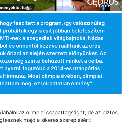
, hogy feszített a program, így valószínűleg
t próbáltuk egy kicsit jobban belefeszíteni
 MTI-nek a szegediek világbajnoka, Nádas
ból és onnantól kezdve ráálltunk az erős
k őrizni az elején szerzett előnyünket. Az
közönség szinte behúzott minket a célba.
tt nyerni, legutóbb a 2014-es utánpótlás
a Himnusz. Most olimpia évében, olimpiai
hattam meg, ez leírhatatlan élmény.”
abálni az olimpiai csapattagságot, de az biztos,
tesznek majd a sikeres szereplésért: