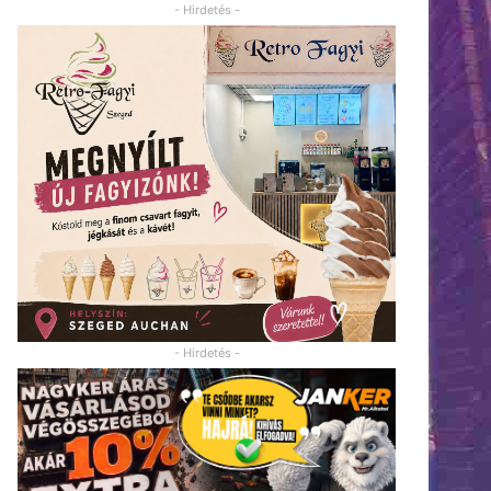
- Hirdetés -
- Hirdetés -