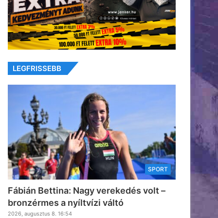
LEGFRISSEBB
SPORT
Fábián Bettina: Nagy verekedés volt –
bronzérmes a nyíltvízi váltó
2026, augusztus 8. 16:54