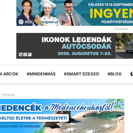
- Hirdetés -
I ARCOK
#MINDENMÁS
#SMART SZEGED
#BLOG
- Hirdetés -