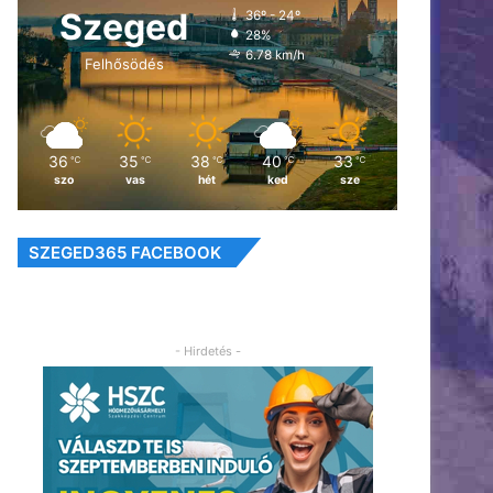
Szeged
36º - 24º
28%
6.78 km/h
Felhősödés
36
35
38
40
33
℃
℃
℃
℃
℃
szo
vas
hét
ked
sze
SZEGED365 FACEBOOK
- Hirdetés -