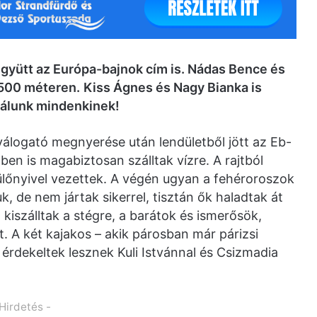
gyütt az Európa-bajnok cím is. Nádas Bence és
 500 méteren.
Kiss Ágnes és Nagy Bianka is
ulálunk mindenkinek!
álogató megnyerése után lendületből jött az Eb-
en is magabiztosan szálltak vízre. A rajtból
eülőnyivel vezettek. A végén ugyan a fehéroroszok
k, de nem jártak sikerrel, tisztán ők haladtak át
t kiszálltak a stégre, a barátok és ismerősök,
. A két kajakos – akik párosban már párizsi
érdekeltek lesznek Kuli Istvánnal és Csizmadia
 Hirdetés -