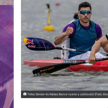
Tótka Sándor és Nádas Bence nyerte a szétlövést (Fotó: Árv