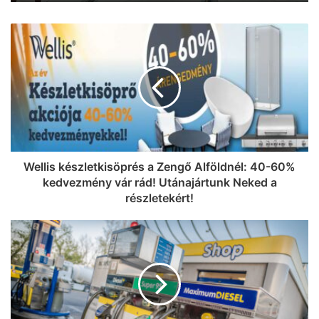
Wellis készletkisöprés a Zengő Alföldnél: 40-60%
kedvezmény vár rád! Utánajártunk Neked a
részletekért!