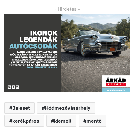
- Hirdetés -
Baleset
Hódmezővásárhely
kerékpáros
kiemelt
mentő