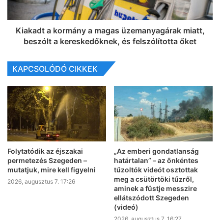
Kiakadt a kormány a magas üzemanyagárak miatt,
beszólt a kereskedőknek, és felszólította őket
KAPCSOLÓDÓ CIKKEK
Folytatódik az éjszakai
„Az emberi gondatlanság
permetezés Szegeden –
határtalan” – az önkéntes
mutatjuk, mire kell figyelni
tűzoltók videót osztottak
meg a csütörtöki tűzről,
2026, augusztus 7. 17:26
aminek a füstje messzire
ellátszódott Szegeden
(videó)
2026, augusztus 7. 16:27