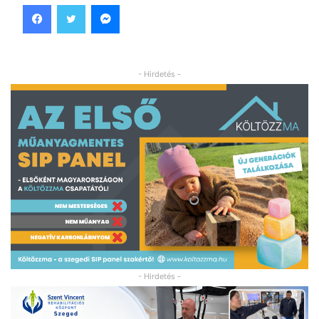
Facebook
Twitter
Messenger
- Hirdetés -
- Hirdetés -