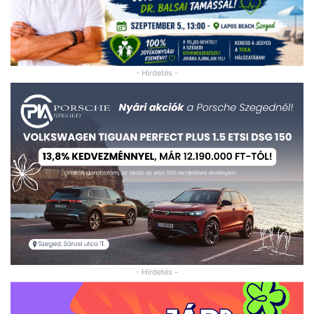
- Hirdetés -
- Hirdetés -