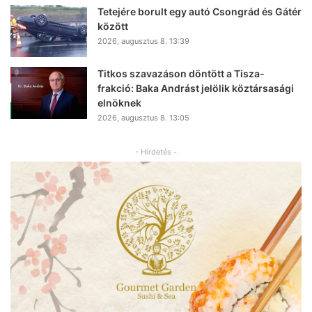
Tetejére borult egy autó Csongrád és Gátér
között
2026, augusztus 8. 13:39
Titkos szavazáson döntött a Tisza-
frakció: Baka Andrást jelölik köztársasági
elnöknek
2026, augusztus 8. 13:05
- Hirdetés -