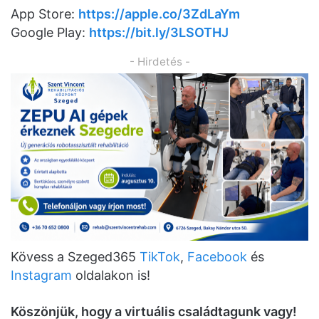
App Store:
https://apple.co/3ZdLaYm
Google Play:
https://bit.ly/3LSOTHJ
- Hirdetés -
Kövess a Szeged365
TikTok
,
Facebook
és
Instagram
oldalakon is!
K
ö
sz
ö
njük, hogy a virtuális családtagunk vagy!