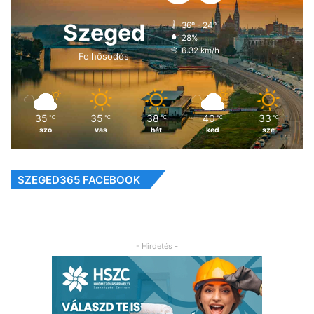
Szeged
36º - 24º
28%
6.32 km/h
Felhősödés
35
35
38
40
33
℃
℃
℃
℃
℃
szo
vas
hét
ked
sze
SZEGED365 FACEBOOK
- Hirdetés -