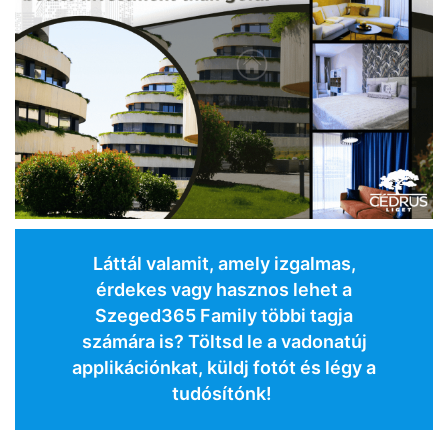
Láttál valamit, amely izgalmas,
érdekes vagy hasznos lehet a
Szeged365 Family többi tagja
számára is? Töltsd le a vadonatúj
applikációnkat, küldj fotót és légy a
tudósítónk!