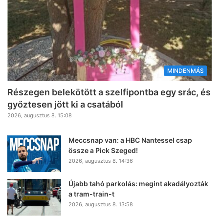
MINDENMÁS
Részegen belekötött a szelfipontba egy srác, és
győztesen jött ki a csatából
2026, augusztus 8. 15:08
Meccsnap van: a HBC Nantessel csap
össze a Pick Szeged!
2026, augusztus 8. 14:36
Újabb tahó parkolás: megint akadályozták
a tram-train-t
2026, augusztus 8. 13:58