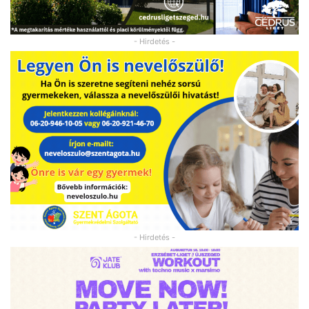
- Hirdetés -
- Hirdetés -