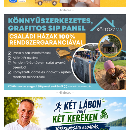
- Hirdetés -
- Hirdetés -