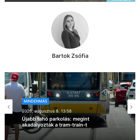
Bartok Zsófia
MINDENMÁS
2026, augusztus 8. 13:39
Tetejére borult egy autó Csongrád és
Gátér között