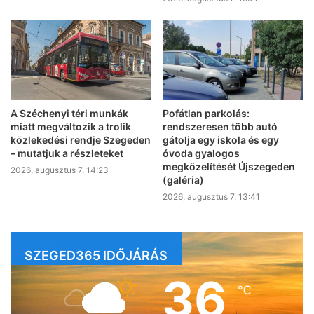
A Széchenyi téri munkák
Pofátlan parkolás:
miatt megváltozik a trolik
rendszeresen több autó
közlekedési rendje Szegeden
gátolja egy iskola és egy
– mutatjuk a részleteket
óvoda gyalogos
megközelítését Újszegeden
2026, augusztus 7. 14:23
(galéria)
2026, augusztus 7. 13:41
SZEGED365 IDŐJÁRÁS
36
℃