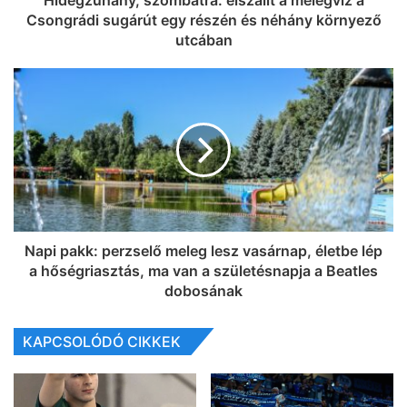
Hidegzuhany, szombatra: elszállt a melegvíz a
Csongrádi sugárút egy részén és néhány környező
utcában
Napi pakk: perzselő meleg lesz vasárnap, életbe lép
a hőségriasztás, ma van a születésnapja a Beatles
dobosának
KAPCSOLÓDÓ CIKKEK