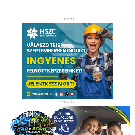
- Hirdetés -
- Hirdetés -