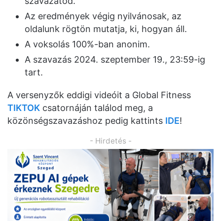
szavazatod.
Az eredmények végig nyilvánosak, az
oldalunk rögtön mutatja, ki, hogyan áll.
A voksolás 100%-ban anonim.
A szavazás 2024. szeptember 19., 23:59-ig
tart.
A versenyzők eddigi videóit a Global Fitness
TIKTOK
csatornáján találod meg, a
közönségszavazáshoz pedig kattints
IDE
!
- Hirdetés -