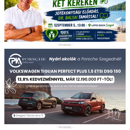
- Hirdetés -
- Hirdetés -