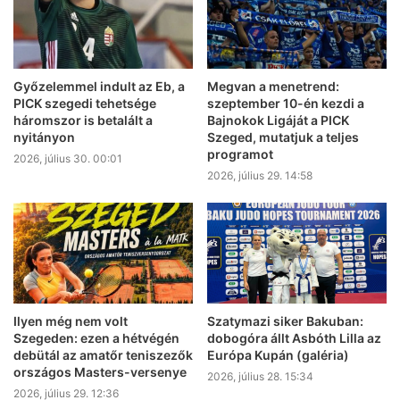
Győzelemmel indult az Eb, a
Megvan a menetrend:
PICK szegedi tehetsége
szeptember 10-én kezdi a
háromszor is betalált a
Bajnokok Ligáját a PICK
nyitányon
Szeged, mutatjuk a teljes
programot
2026, július 30. 00:01
2026, július 29. 14:58
Ilyen még nem volt
Szatymazi siker Bakuban:
Szegeden: ezen a hétvégén
dobogóra állt Asbóth Lilla az
debütál az amatőr teniszezők
Európa Kupán (galéria)
országos Masters-versenye
2026, július 28. 15:34
2026, július 29. 12:36