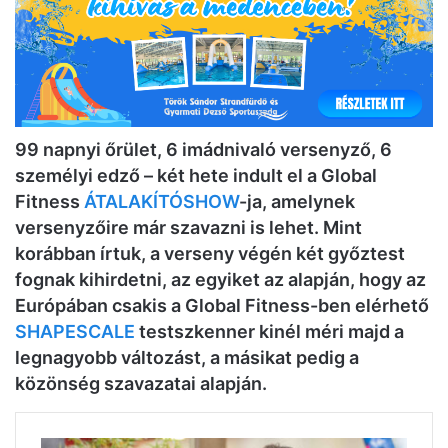
99 napnyi őrület, 6 imádnivaló versenyző, 6
személyi edző – két hete indult el a Global
Fitness
ÁTALAKÍTÓSHOW
-ja, amelynek
versenyzőire már szavazni is lehet. Mint
korábban írtuk, a verseny végén két győztest
fognak kihirdetni, az egyiket az alapján, hogy az
Európában csakis a Global Fitness-ben elérhető
SHAPESCALE
testszkenner kinél méri majd a
legnagyobb változást, a másikat pedig a
közönség szavazatai alapján.