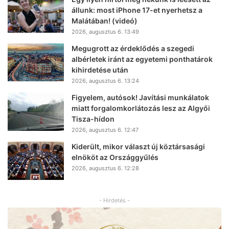
állunk: most iPhone 17-et nyerhetsz a
Malátában! (videó)
2026, augusztus 6. 13:49
Megugrott az érdeklődés a szegedi
albérletek iránt az egyetemi ponthatárok
kihirdetése után
2026, augusztus 6. 13:24
Figyelem, autósok! Javítási munkálatok
miatt forgalomkorlátozás lesz az Algyői
Tisza-hídon
2026, augusztus 6. 12:47
Kiderült, mikor választ új köztársasági
elnököt az Országgyűlés
2026, augusztus 6. 12:28
- Hirdetés -