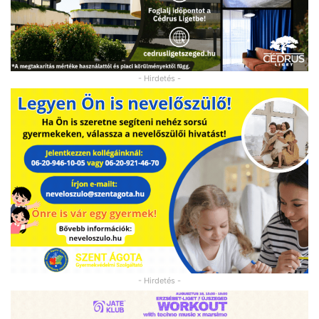
- Hirdetés -
- Hirdetés -