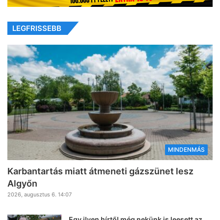
LEGFRISSEBB
MINDENMÁS
Karbantartás miatt átmeneti gázszünet lesz
Algyőn
2026, augusztus 6. 14:07
Egy ilyen hírtől még nekünk is leesett az