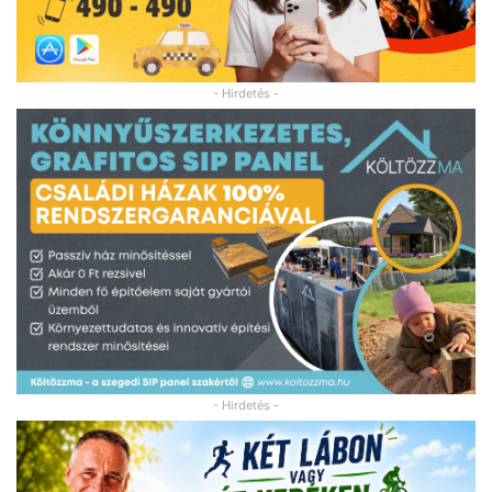
- Hirdetés -
- Hirdetés -