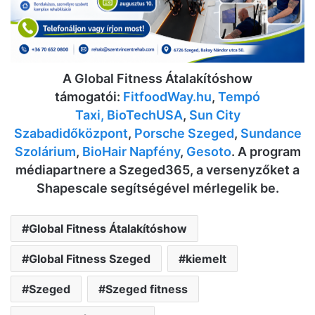
A Global Fitness Átalakítóshow
támogatói:
FitfoodWay.hu
,
Tempó
Taxi,
BioTechUSA
,
Sun City
Szabadidőközpont
,
Porsche Szeged
,
Sundance
Szolárium
,
BioHair Napfény
,
Gesoto
. A program
médiapartnere a Szeged365, a versenyzőket a
Shapescale segítségével mérlegelik be.
Global Fitness Átalakítóshow
Global Fitness Szeged
kiemelt
Szeged
Szeged fitness