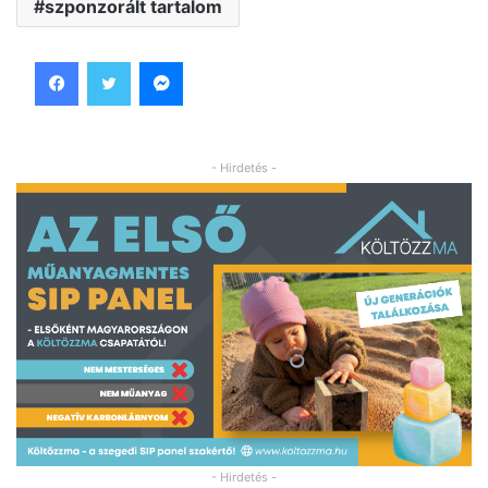
szponzorált tartalom
Facebook
Twitter
Messenger
- Hirdetés -
- Hirdetés -