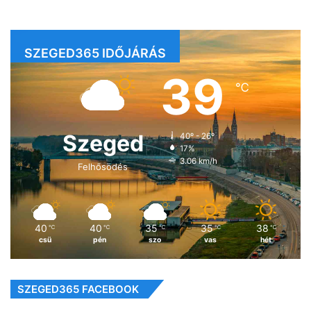
SZEGED365 IDŐJÁRÁS
39
℃
Szeged
40º - 26º
17%
3.06 km/h
Felhősödés
40
40
35
35
38
℃
℃
℃
℃
℃
csü
pén
szo
vas
hét
SZEGED365 FACEBOOK