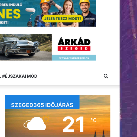
Keresés:
#ÉJSZAKAI MÓD
SZEGED365 IDŐJÁRÁS
21
℃