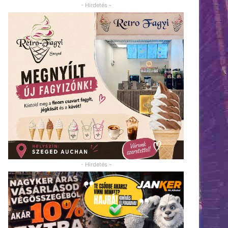
- Hirdetés -
- Hirdetés -