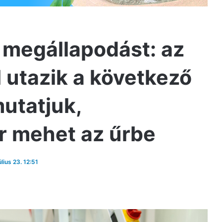
 megállapodást: az
 utazik a következő
utatjuk,
r mehet az űrbe
úlius 23. 12:51