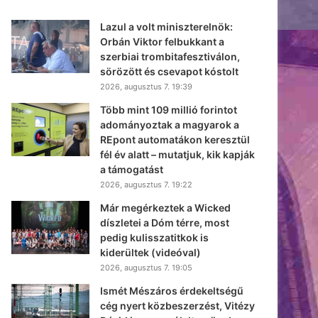
Lazul a volt miniszterelnök:
Orbán Viktor felbukkant a
szerbiai trombitafesztiválon,
sörözött és csevapot kóstolt
2026, augusztus 7. 19:39
Több mint 109 millió forintot
adományoztak a magyarok a
REpont automatákon keresztül
fél év alatt – mutatjuk, kik kapják
a támogatást
2026, augusztus 7. 19:22
Már megérkeztek a Wicked
díszletei a Dóm térre, most
pedig kulisszatitkok is
kiderültek (videóval)
2026, augusztus 7. 19:05
Ismét Mészáros érdekeltségű
cég nyert közbeszerzést, Vitézy