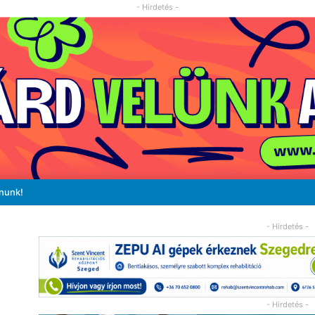
- Hirdetés -
ánunk!
- Hirdetés -
- Hirdetés -