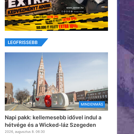
LEGFRISSEBB
MINDENMÁS
Napi pakk: kellemesebb idővel indul a
hétvége és a Wicked-láz Szegeden
2026, augusztus 8. 06:30