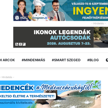
- Hirdetés -
I ARCOK
#MINDENMÁS
#SMART SZEGED
#BLOG
- Hirdetés -