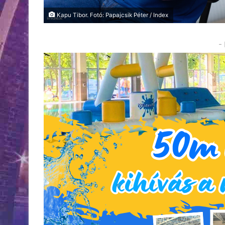
Kapu Tibor. Fotó: Papajcsik Péter / Index
-