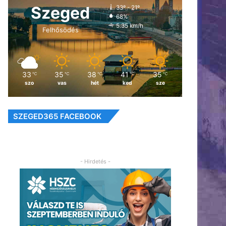
Szeged
33º - 21º
68%
5.35 km/h
Felhősödés
33
35
38
41
35
℃
℃
℃
℃
℃
szo
vas
hét
ked
sze
SZEGED365 FACEBOOK
- Hirdetés -