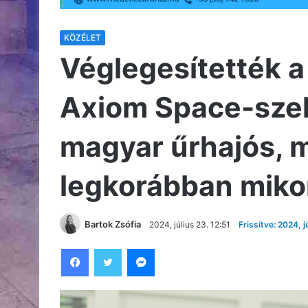
KÖZÉLET
Véglegesítették a
Axiom Space-szel
magyar űrhajós, m
legkorábban miko
Bartok Zsófia
2024, július 23. 12:51
Frissítve: 2024, j
Facebook
Twitter
Messenger