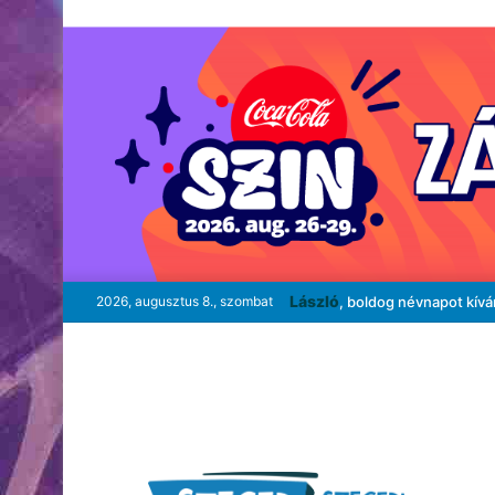
László
2026, augusztus 8., szombat
, boldog névnapot kív