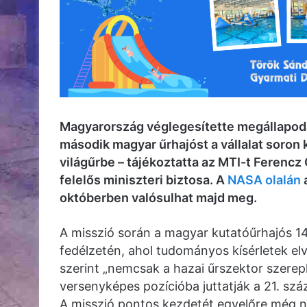
Magyarország véglegesítette megállapodá
második magyar űrhajóst a vállalat soron 
világűrbe – tájékoztatta az MTI-t Ferencz
felelős miniszteri biztosa. A
NASA olalán
a
októberben valósulhat majd meg.
A misszió során a magyar kutatóűrhajós 14
fedélzetén, ahol tudományos kísérletek el
szerint „nemcsak a hazai űrszektor szerep
versenyképes pozícióba juttatják a 21. sz
A misszió pontos kezdetét egyelőre még 