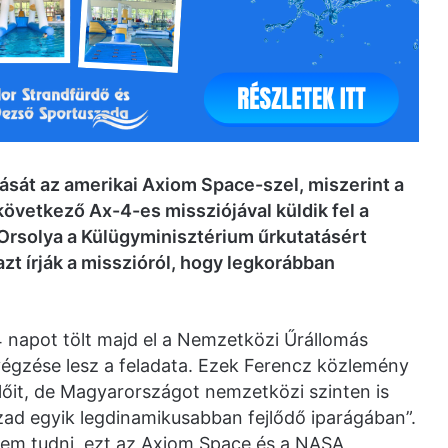
sát az amerikai Axiom Space-szel, miszerint a
következő Ax-4-es missziójával küldik fel a
 Orsolya a Külügyminisztérium űrkutatásért
zt írják a misszióról, hogy legkorábban
 napot tölt majd el a Nemzetközi Űrállomás
végzése lesz a feladata. Ezek Ferencz közlemény
lőit, de Magyarországot nemzetközi szinten is
ázad egyik legdinamikusabban fejlődő iparágában”.
nem tudni, ezt az Axiom Space és a NASA