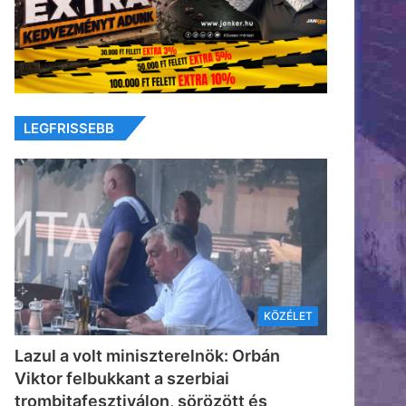
LEGFRISSEBB
KÖZÉLET
Lazul a volt miniszterelnök: Orbán
Viktor felbukkant a szerbiai
trombitafesztiválon, sörözött és