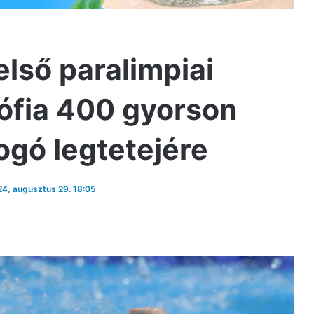
lső paralimpiai
ófia 400 gyorson
bogó legtetejére
024, augusztus 29. 18:05