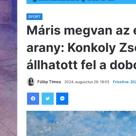
SPORT
Máris megvan az e
arany: Konkoly Zs
állhatott fel a do
Fülöp Tímea
2024, augusztus 29. 18:05
Frissítve: 2
Facebook
Twitter
Messenger