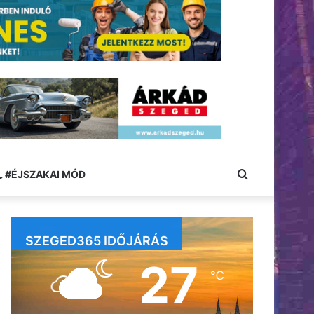
Keresés:
#ÉJSZAKAI MÓD
SZEGED365 IDŐJÁRÁS
27
℃