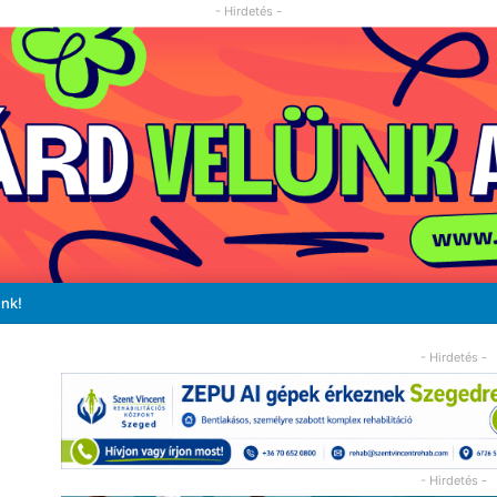
- Hirdetés -
unk!
- Hirdetés -
- Hirdetés -