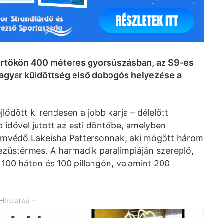
örtökön 400 méteres gyorsúszásban, az S9-es
 magyar küldöttség első dobogós helyezése a
lődött ki rendesen a jobb karja – délelőtt
 idővel jutott az esti döntőbe, amelyben
címvédő Lakeisha Pattersonnak, aki mögött három
 ezüstérmes. A harmadik paralimpiáján szereplő,
100 háton és 100 pillangón, valamint 200
 Hirdetés -