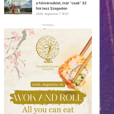
a hőmérséklet, már “csak” 32
fok lesz Szegeden
2026, augusztus 7. 18:01
- Hirdetés -