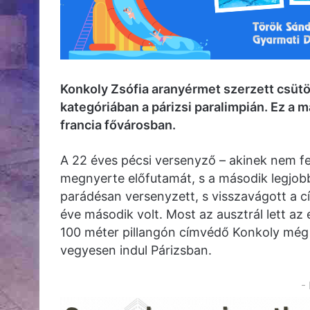
Konkoly Zsófia aranyérmet szerzett csüt
kategóriában a párizsi paralimpián. Ez a
francia fővárosban.
A 22 éves pécsi versenyző – akinek nem fej
megnyerte előfutamát, s a második legjobb
parádésan versenyzett, s visszavágott a 
éve második volt. Most az ausztrál lett az
100 méter pillangón címvédő Konkoly még 
vegyesen indul Párizsban.
-