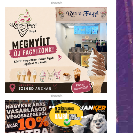
- Hirdetés -
- Hirdetés -