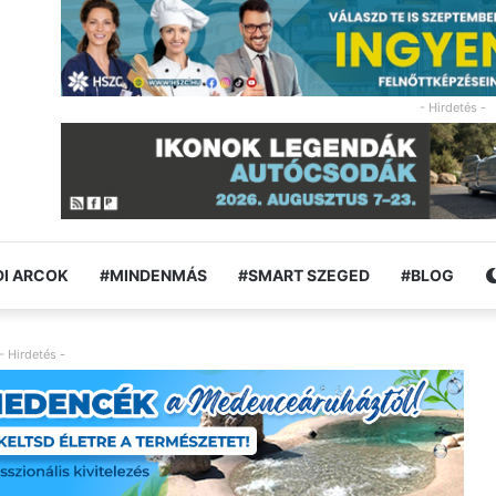
- Hirdetés -
I ARCOK
#MINDENMÁS
#SMART SZEGED
#BLOG
- Hirdetés -