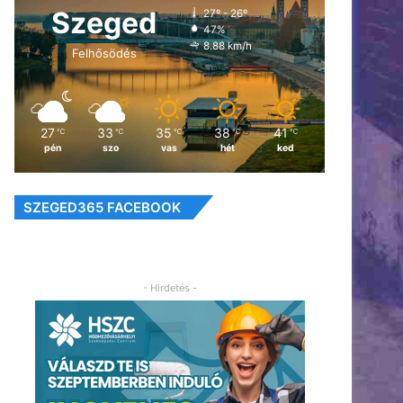
Szeged
27º - 26º
47%
8.88 km/h
Felhősödés
27
33
35
38
41
℃
℃
℃
℃
℃
pén
szo
vas
hét
ked
SZEGED365 FACEBOOK
- Hirdetés -