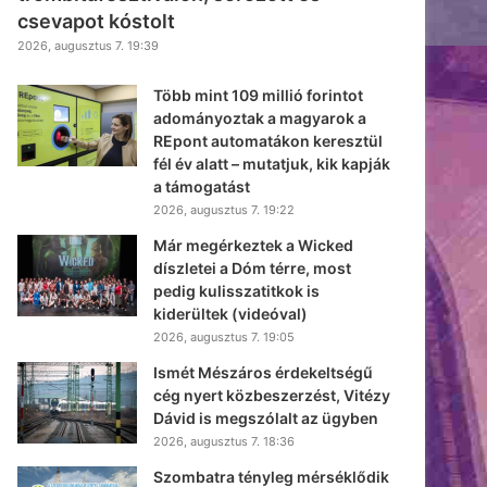
csevapot kóstolt
2026, augusztus 7. 19:39
Több mint 109 millió forintot
adományoztak a magyarok a
REpont automatákon keresztül
fél év alatt – mutatjuk, kik kapják
a támogatást
2026, augusztus 7. 19:22
Már megérkeztek a Wicked
díszletei a Dóm térre, most
pedig kulisszatitkok is
kiderültek (videóval)
2026, augusztus 7. 19:05
Ismét Mészáros érdekeltségű
cég nyert közbeszerzést, Vitézy
Dávid is megszólalt az ügyben
2026, augusztus 7. 18:36
Szombatra tényleg mérséklődik