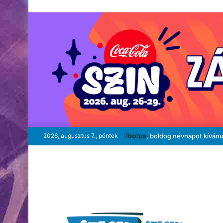
Ibolya
2026, augusztus 7., péntek
, boldog névnapot kíván