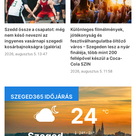
Szedd össze a csapatot: még
Különleges filmélmények,
nem késő nevezni az
jótékonyság és
ingyenes vasárnapi szegedi
fesztiválhangulatba öltöző
kosárbajnokságra (galéria)
város – Szegeden lesz a nyár
fináléja, több mint 200
2026, augusztus 5. 13:47
fellépővel készül a Coca-
Cola SZIN
2026, augusztus 5. 11:58
SZEGED365 IDŐJÁRÁS
24
℃
24º - 24º