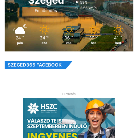
Szeged
59%
3.55 km/h
Felhősödés
24
34
36
39
41
℃
℃
℃
℃
℃
pén
szo
vas
hét
ked
SZEGED365 FACEBOOK
- Hirdetés -