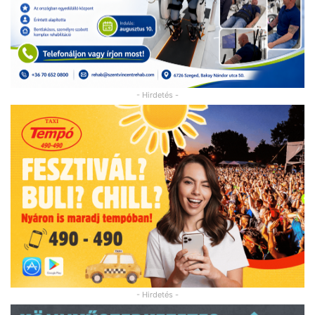
- Hirdetés -
- Hirdetés -