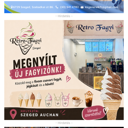
- Hirdetés -
- Hirdetés -