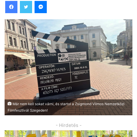
Facebook
Twitter
Messenger
Már nem kell sokat várni, és startol a Zsigmond Vilmos Nemzetközi
Filmfesztivál Szegeden!
- Hirdetés -