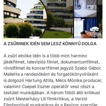
A ZSŰRINEK IDÉN SEM LESZ KÖNNYŰ DOLGA
A zsűri elnöke idén is a több mint harminc
játékfilmet, televíziós filmet, dokumentumfilmet,
rövidfilmet és koncertfilmet jegyző Szabó Gábor.
Mellette a rendezőként és forgatókönyvíróként
is dolgozó Hartung Attila, Mécs Mónika producer,
valamint Csepeli Eszter operatőr vesz részt a
testület munkájában. A három főből álló kritikusi
zsűrit Mesterházy Lili filmkritikus, a Verzió
Filmfesztivál munkatársa és a Revizor szerzője;