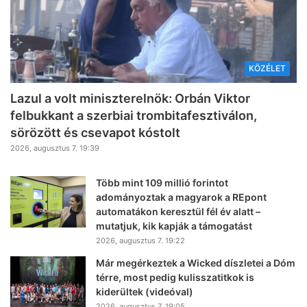
KÖZÉLET
Lazul a volt miniszterelnök: Orbán Viktor
felbukkant a szerbiai trombitafesztiválon,
sörözött és csevapot kóstolt
2026, augusztus 7. 19:39
Több mint 109 millió forintot
adományoztak a magyarok a REpont
automatákon keresztül fél év alatt –
mutatjuk, kik kapják a támogatást
2026, augusztus 7. 19:22
Már megérkeztek a Wicked díszletei a Dóm
térre, most pedig kulisszatitkok is
kiderültek (videóval)
2026, augusztus 7. 19:05