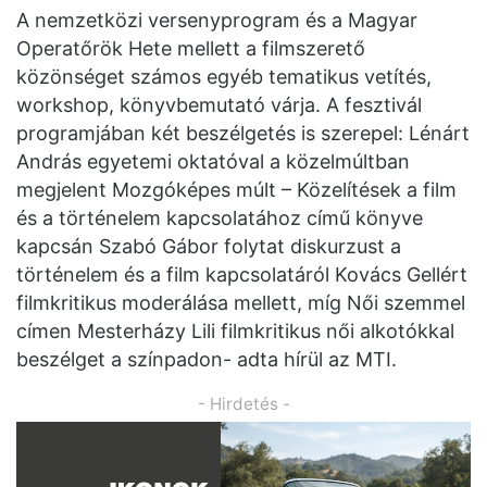
A nemzetközi versenyprogram és a Magyar
Operatőrök Hete mellett a filmszerető
közönséget számos egyéb tematikus vetítés,
workshop, könyvbemutató várja. A fesztivál
programjában két beszélgetés is szerepel: Lénárt
András egyetemi oktatóval a közelmúltban
megjelent Mozgóképes múlt – Közelítések a film
és a történelem kapcsolatához című könyve
kapcsán Szabó Gábor folytat diskurzust a
történelem és a film kapcsolatáról Kovács Gellért
filmkritikus moderálása mellett, míg Női szemmel
címen Mesterházy Lili filmkritikus női alkotókkal
beszélget a színpadon- adta hírül az MTI.
- Hirdetés -