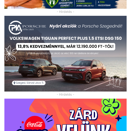
- Hirdetés -
- Hirdetés -