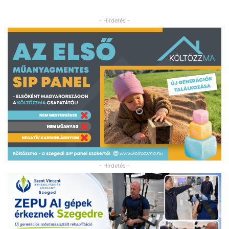
- Hirdetés -
- Hirdetés -