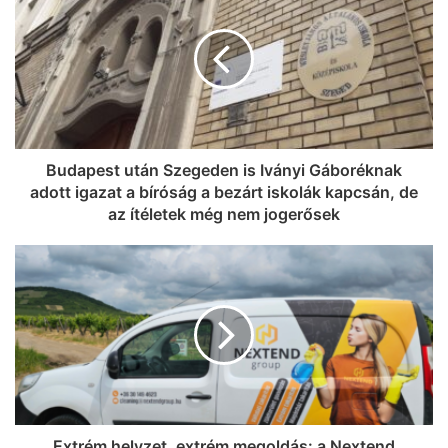
jegyet VIP-re húz fel a Coca-Cola
Szegeden!
Budapest után Szegeden is Iványi Gáboréknak
adott igazat a bíróság a bezárt iskolák kapcsán, de
az ítéletek még nem jogerősek
Extrém helyzet, extrém megoldás: a Nextend