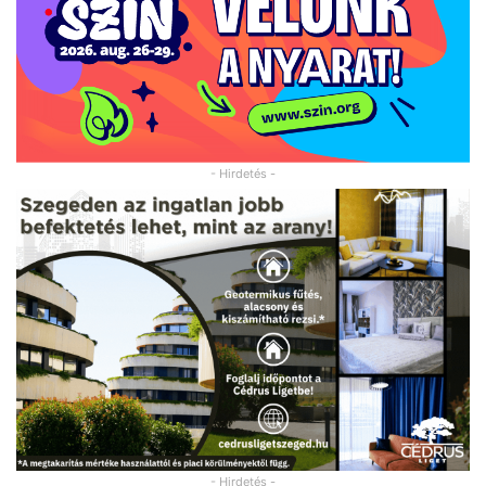
- Hirdetés -
- Hirdetés -