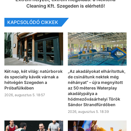
Cleaning Kft. Szegeden is elérhető!
KAPCSOLÓDÓ CIKKEK
Két nap, két világ: natúrborok
„Az akadályokat elhárítottuk,
és specialty kávék várnak a
de csináltunk nektek még
hétvégén Szegeden a
néhányat” – újra megnyitott
Próbafülkében
az 50 méteres Waterplay
akadálypálya a
2026, augusztus 5. 18:57
hódmezővásárhelyi Török
Sándor Strandfürdőben
2026, augusztus 5. 18:39