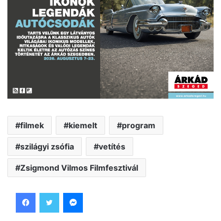
filmek
kiemelt
program
szilágyi zsófia
vetítés
Zsigmond Vilmos Filmfesztivál
Facebook
Twitter
Messenger