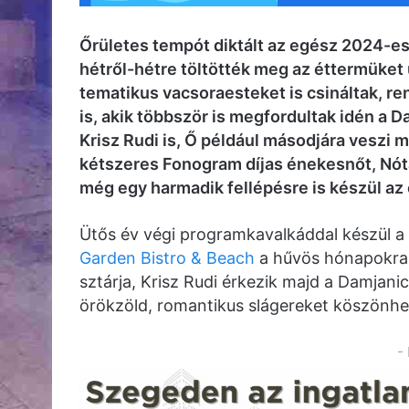
Őrületes tempót diktált az egész 2024-es
hétről-hétre töltötték meg az éttermüket 
tematikus vacsoraesteket is csináltak, r
is, akik többször is megfordultak idén a 
Krisz Rudi is, Ő például másodjára veszi 
kétszeres Fonogram díjas énekesnőt, Nótár
még egy harmadik fellépésre is készül az
Ütős év végi programkavalkáddal készül a
Garden Bistro & Beach
a hűvös hónapokra i
sztárja, Krisz Rudi érkezik majd a Damjani
örökzöld, romantikus slágereket köszönhe
-