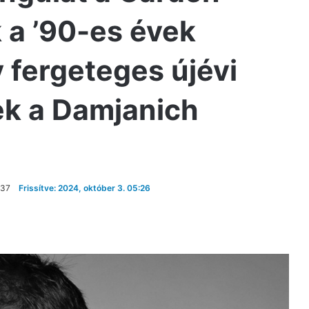
k a ’90-es évek
y fergeteges újévi
nek a Damjanich
:37
Frissítve: 2024, október 3. 05:26