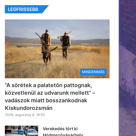
LEGFRISSEBB
MINDENMÁS
“A sörétek a palatetőn pattognak,
közvetlenül az udvarunk mellett” –
vadászok miatt bosszankodnak
Kiskundorozsmán
2026, augusztus 6. 19:50
Verekedés tört ki
Hódmezővásárhely