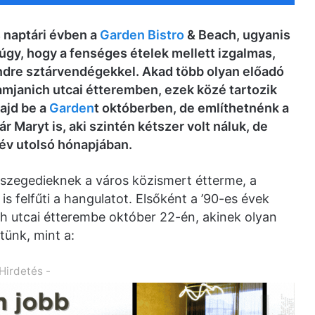
 naptári évben a
Garden Bistro
& Beach, ugyanis
úgy, hogy a fenséges ételek mellett izgalmas,
endre sztárvendégekkel. Akad több olyan előadó
Damjanich utcai étteremben, ezek közé tartozik
majd be a
Garden
t októberben, de említhetnénk a
 Maryt is, aki szintén kétszer volt náluk, de
 év utolsó hónapjában.
 szegedieknek a város közismert étterme, a
s felfűti a hangulatot. Elsőként a ’90-es évek
ch utcai étterembe október 22-én, akinek olyan
tünk, mint a:
 Hirdetés -