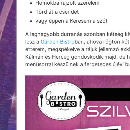
Homokba rajzolt szerelem
Törd át a csendet
vagy éppen a Keresem a szót
A legnagyobb durranás azonban kétség kívü
lesz a
Garden Bistro
ban, ahova rögtön két 
étterem, megspékelve a rájuk jellemző exkluz
Kálmán és Herceg gondoskodik majd, de ha
menüsorral készülnek a fergeteges újévi bu