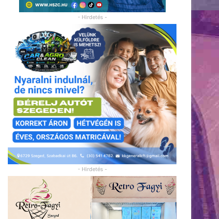
- Hirdetés -
- Hirdetés -