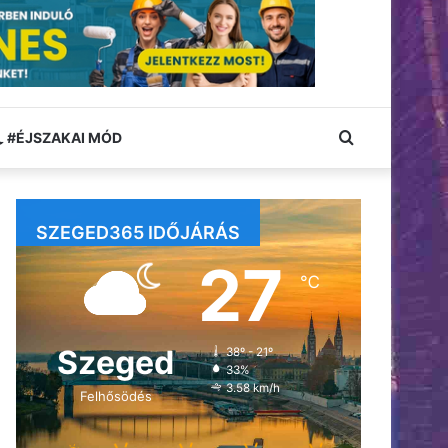
Keresés:
#ÉJSZAKAI MÓD
SZEGED365 IDŐJÁRÁS
27
℃
Szeged
38º - 21º
33%
3.58 km/h
Felhősödés