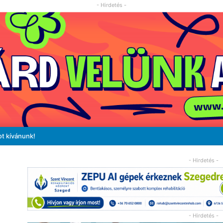
- Hirdetés -
ot kívánunk!
- Hirdetés -
- Hirdetés -