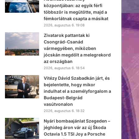
központjában: az egyik férfi
többször is megütötte, majd a
fémkorlátnak csapta a másikat
2026, augusztus 6. 19:08
Zivatarok pattantak ki
Csongrád-Csanád
vármegyében, miközben
jócskán megdőlt a melegrekord
az országban
2026, augusztus 6. 18:54
Vitézy Dávid Szabadkán járt, és
bejelentette, hogy mikor
indulhat el a személyforgalom a
Budapest-Belgrád
vasútvonalon
2026, augusztus 6. 18:32
Nyári bombaajánlat Szegeden –
jéghideg áron vár az új Škoda
Octavia 1.5 TSI Joy a Porsche