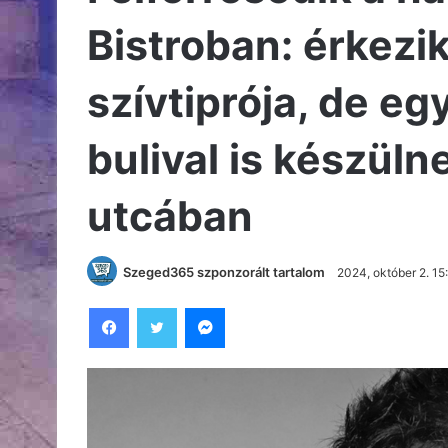
Bistroban: érkezi
szívtiprója, de eg
bulival is készül
utcában
Szeged365 szponzorált tartalom
2024, október 2. 15
Facebook
Twitter
Messenger