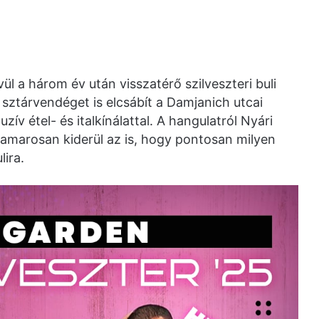
l a három év után visszatérő szilveszteri buli
sztárvendéget is elcsábít a Damjanich utcai
ív étel- és italkínálattal. A hangulatról Nyári
marosan kiderül az is, hogy pontosan milyen
lira.