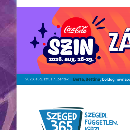
Berta, Bettina
2026, augusztus 7., péntek
, boldog névnap