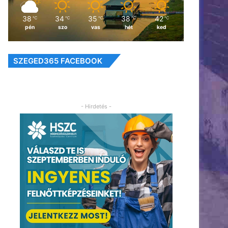
38
34
35
38
42
℃
℃
℃
℃
℃
pén
szo
vas
hét
ked
SZEGED365 FACEBOOK
- Hirdetés -