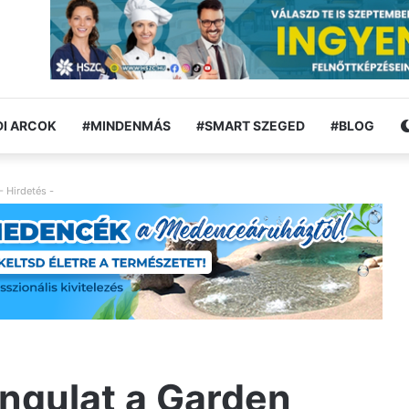
I ARCOK
#MINDENMÁS
#SMART SZEGED
#BLOG
- Hirdetés -
angulat a Garden