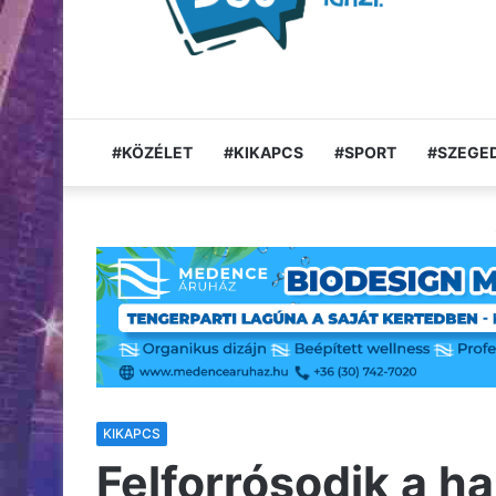
#KÖZÉLET
#KIKAPCS
#SPORT
#SZEGED
KIKAPCS
Felforrósodik a h