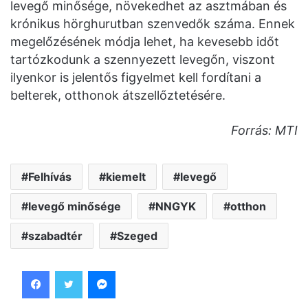
levegő minősége, növekedhet az asztmában és
krónikus hörghurutban szenvedők száma. Ennek
megelőzésének módja lehet, ha kevesebb időt
tartózkodunk a szennyezett levegőn, viszont
ilyenkor is jelentős figyelmet kell fordítani a
belterek, otthonok átszellőztetésére.
Forrás: MTI
Felhívás
kiemelt
levegő
levegő minősége
NNGYK
otthon
szabadtér
Szeged
Facebook
Twitter
Messenger