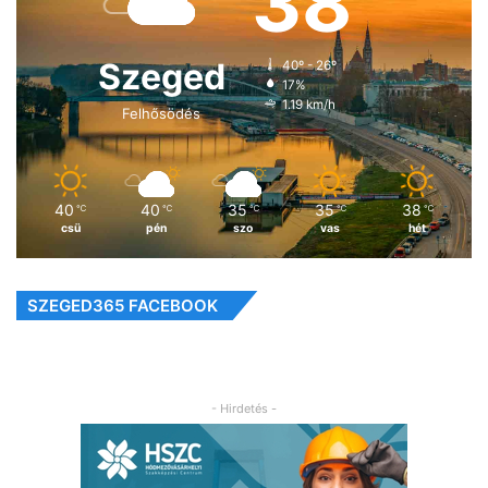
38
Szeged
40º - 26º
17%
1.19 km/h
Felhősödés
40
40
35
35
38
℃
℃
℃
℃
℃
csü
pén
szo
vas
hét
SZEGED365 FACEBOOK
- Hirdetés -