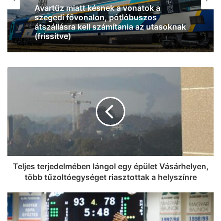
2026, augusztus 6. 10:41
Tűz ütött ki egy lakóház pincéjében
Szentesen, légzésvédelem mellett
oltottak a tűzoltók
Teljes terjedelmében lángol egy épület Vásárhelyen,
több tűzoltóegységet riasztottak a helyszínre