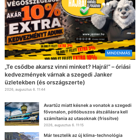
MINDENMÁS
„Te csődbe akarsz vinni minket? Hajrá!” – óriási
kedvezmények várnak a szegedi Janker
üzletekben (és országszerte)
2026, augusztus 6. 11:44
Avartűz miatt késnek a vonatok a szegedi
fővonalon, pótlóbuszos átszállásra kell
számítania az utasoknak (frissítve)
2026, augusztus 6. 11:15
Már tesztelik az új klíma-technológia