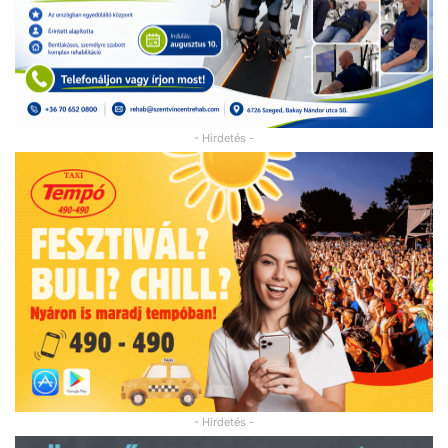
- Hirdetés -
- Hirdetés -