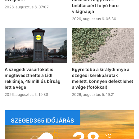
betiltásáért folyó harc
2026, augusztus 6. 07:07
világnapja
2026, augusztus 6. 06:30
A szegedi vásárlókat is
Egyre több a királydinnye a
megtéveszthette a Lidl
szegedi kerékpárutak
reklámja, 48 milliós bírság
mellett, könnyen defekt lehet
lett a vége
a vége (fotókkal)
2026, augusztus 5. 19:38
2026, augusztus 5. 19:21
SZEGED365 IDŐJÁRÁS
℃