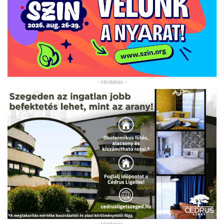
- Hirdetés -
- Hirdetés -