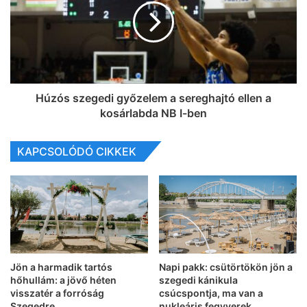
Húzós szegedi győzelem a sereghajtó ellen a
kosárlabda NB I-ben
KAPCSOLÓDÓ CIKKEK
Jön a harmadik tartós
Napi pakk: csütörtökön jön a
hőhullám: a jövő héten
szegedi kánikula
visszatér a forróság
csúcspontja, ma van a
Szegedre
nukleáris fegyverek