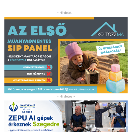
- Hirdetés -
- Hirdetés -