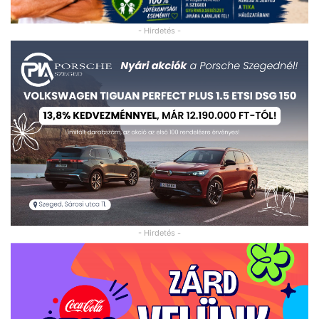
- Hirdetés -
- Hirdetés -