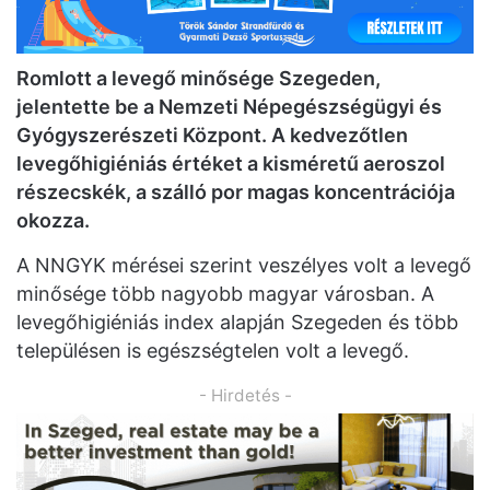
Romlott a levegő minősége Szegeden,
jelentette be a Nemzeti Népegészségügyi és
Gyógyszerészeti Központ. A kedvezőtlen
levegőhigiéniás értéket a kisméretű aeroszol
részecskék, a szálló por magas koncentrációja
okozza.
A NNGYK mérései szerint veszélyes volt a levegő
minősége több nagyobb magyar városban. A
levegőhigiéniás index alapján Szegeden és több
településen is egészségtelen volt a levegő.
- Hirdetés -