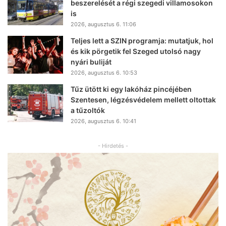
beszerelését a régi szegedi villamosokon
is
2026, augusztus 6. 11:06
Teljes lett a SZIN programja: mutatjuk, hol
és kik pörgetik fel Szeged utolsó nagy
nyári buliját
2026, augusztus 6. 10:53
Tűz ütött ki egy lakóház pincéjében
Szentesen, légzésvédelem mellett oltottak
a tűzoltók
2026, augusztus 6. 10:41
- Hirdetés -