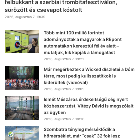
felbukkant a szerbiai trombitafesztiválon,
sörözött és csevapot kóstolt
2026, augusztus 7. 19:39
Több mint 109 millió forintot
adományoztak a magyarok a REpont
automatákon keresztül fél év alatt –
mutatjuk, kik kapják a támogatást
2026, augusztus 7. 19:22
Már megérkeztek a Wicked díszletei a Dóm
térre, most pedig kulisszatitkok is
kiderültek (videóval)
2026, augusztus 7. 19:05
Ismét Mészáros érdekeltségű cég nyert
közbeszerzést, Vitézy Dávid is megszólalt
az ügyben
2026, augusztus 7. 18:36
Szombatra tényleg mérséklődik a
hőmérséklet, már “csak” 32 fok lesz