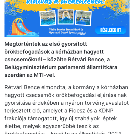
Megtörténtek az első gyorsított
örökbefogadások a kórházban hagyott
csecsemőknél – közölte Rétvári Bence, a
Belügyminisztérium parlamenti államtitkára
szerdán az MTI-vel.
Rétvári Bence elmondta, a kormány a kórházban
hagyott csecsemők örökbefogadási eljárásainak
gyorsítása érdekében a nyáron törvényjavaslatot
terjesztett elő, amelyet a Fidesz és a KDNP
frakciója támogatott, így új szabályok léptek
életbe, melyek egyszerűbbé teszik az
örökbefogadást – közölte az államtitkár. 2024.