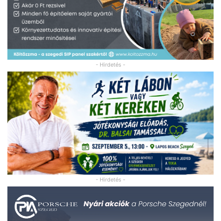
- Hirdetés -
- Hirdetés -