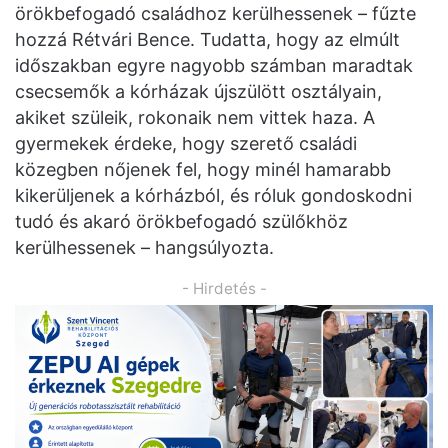
örökbefogadó családhoz kerülhessenek – fűzte
hozzá Rétvári Bence. Tudatta, hogy az elmúlt
időszakban egyre nagyobb számban maradtak
csecsemők a kórházak újszülött osztályain,
akiket szüleik, rokonaik nem vittek haza. A
gyermekek érdeke, hogy szerető családi
közegben nőjenek fel, hogy minél hamarabb
kikerüljenek a kórházból, és róluk gondoskodni
tudó és akaró örökbefogadó szülőkhöz
kerülhessenek – hangsúlyozta.
- Hirdetés -