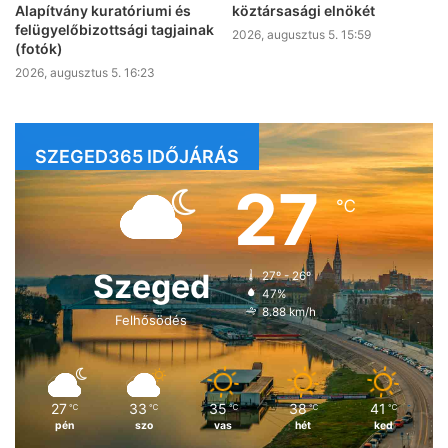
Alapítvány kuratóriumi és
köztársasági elnökét
felügyelőbizottsági tagjainak
2026, augusztus 5. 15:59
(fotók)
2026, augusztus 5. 16:23
SZEGED365 IDŐJÁRÁS
27
℃
Szeged
27º - 26º
47%
8.88 km/h
Felhősödés
27
33
35
38
41
℃
℃
℃
℃
℃
pén
szo
vas
hét
ked