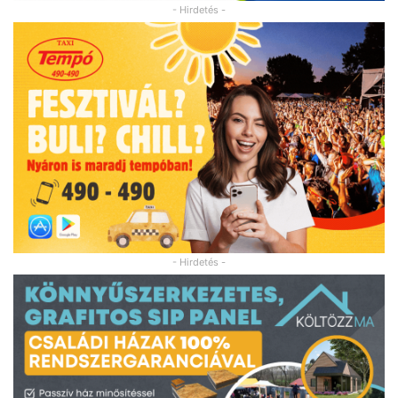
- Hirdetés -
- Hirdetés -