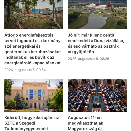
Átfogó energiafejlesztési
Jó hír: már kilenc centit
tervet fogadott el a kormány:
emelkedett a Duna vízállása,
szélenergetikai és
és eső várható az osztrák
geotermikus beruházásokat
vízgyűjtőkön
indítanak el, és bővítik az
2026, augusztus 6. 08:26
energiatároló kapacitásokat
2026, augusztus 6. 09:54
Kiderült, hogy kiket ajánl az
Augusztus 11-én
SZTE a Szegedi
megválaszthatják
Tudományegyetemért
Magyarország új