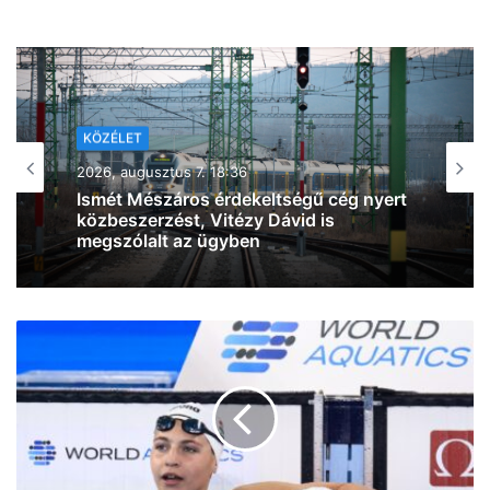
KÖZÉLET
2026, augusztus 7. 16:57
Magyar Péter: három személy közül
választ szombaton köztársaságielnök-
jelöltet a Tisza