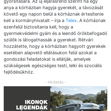
gyorsítására. Az új eljárásrend szerint ha egy
anya a kórházban hagyja gyerekét, a távozását
követő egy napon belül a kórháznak értesítenie
kell a kormányhivatalt – írja a
Telex
. A kórháznak
ezenfelül biztosítania kell, hogy a
gyermekvédelmi gyám és a leendő örökbefogadó
szülők is látogathassák a gyereket. Rétvári
hozzátette, hogy a kórházban hagyott gyerekek
esetében alapvető ellátásukon felül azokat a
gondozási feladatokat is ellátják, amelyek
szükségesek egészséges testi, lelki és szociális
fejlődésükhöz.
- Hirdetés -