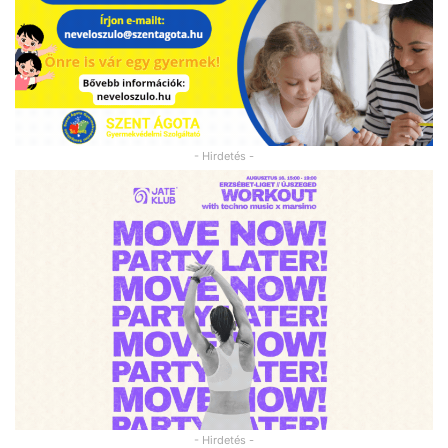
- Hirdetés -
- Hirdetés -