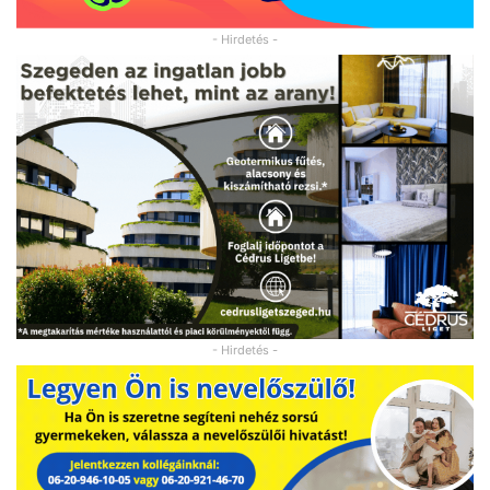
- Hirdetés -
- Hirdetés -