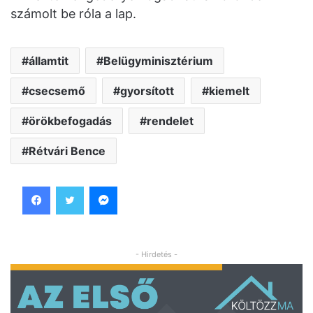
számolt be róla a lap.
államtit
Belügyminisztérium
csecsemő
gyorsított
kiemelt
örökbefogadás
rendelet
Rétvári Bence
Facebook
Twitter
Messenger
- Hirdetés -