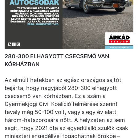
280-300 ELHAGYOTT CSECSEMŐ VAN
KÓRHÁZBAN
Az elmúlt hetekben az egész országos sajtót
bejárta, hogy nagyjából 280-300 elhagyott
csecsemő van kórházban. Ez a szám a
Gyermekjogi Civil Koalíció felmérése szerint
tavaly még 50-100 volt, vagyis egy év alatt
három-hatszorosára nőtt. A helyzeten az sem
segít, hogy 2021 óta az egyedülálló szülők csak
miniszteri engedéllyel fogadhatnak örökbe –