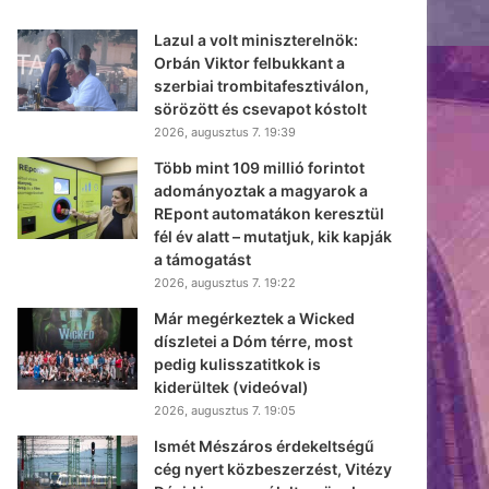
Lazul a volt miniszterelnök:
Orbán Viktor felbukkant a
szerbiai trombitafesztiválon,
sörözött és csevapot kóstolt
2026, augusztus 7. 19:39
Több mint 109 millió forintot
adományoztak a magyarok a
REpont automatákon keresztül
fél év alatt – mutatjuk, kik kapják
a támogatást
2026, augusztus 7. 19:22
Már megérkeztek a Wicked
díszletei a Dóm térre, most
pedig kulisszatitkok is
kiderültek (videóval)
2026, augusztus 7. 19:05
Ismét Mészáros érdekeltségű
cég nyert közbeszerzést, Vitézy