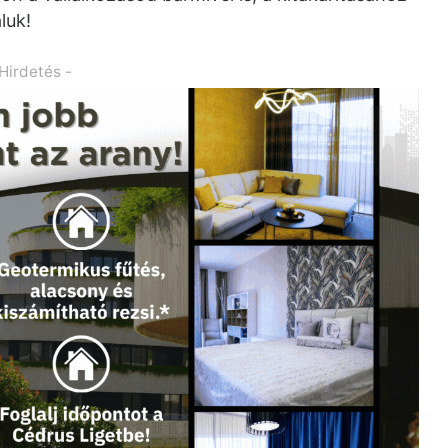
luk!
 Hirdetés -