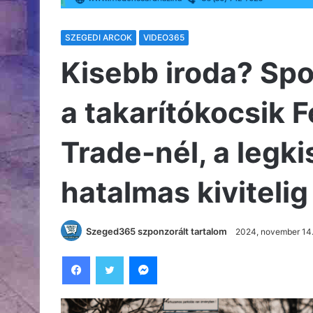
SZEGEDI ARCOK
VIDEO365
Kisebb iroda? Sp
a takarítókocsik F
Trade-nél, a legk
hatalmas kivitelig
Szeged365 szponzorált tartalom
2024, november 14.
Facebook
Twitter
Messenger