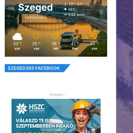
Szeged
33º - 21º
68%
5.54 km/h
Felhősödés
33
35
38
41
35
℃
℃
℃
℃
℃
szo
vas
hét
ked
sze
SZEGED365 FACEBOOK
- Hirdetés -