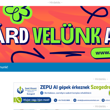
- Hirdetés -
ánunk!
- Hirdetés -
- Hirdetés -