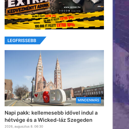
LEGFRISSEBB
MINDENMÁS
Napi pakk: kellemesebb idővel indul a
hétvége és a Wicked-láz Szegeden
2026, augusztus 8. 06:30