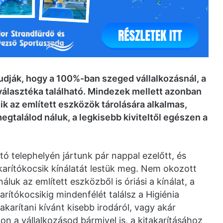
dják, hogy a 100%-ban szeged vállalkozásnál, a
választéka található. Mindezek mellett azonban
ik az említett eszközök tárolására alkalmas,
egtalálod náluk, a legkisebb kiviteltől egészen a
ó telephelyén jártunk pár nappal ezelőtt, és
takarítókocsik kínálatát lestük meg. Nem okozott
luk az említett eszközből is óriási a kínálat, a
arítókocsikig mindenfélét találsz a Higiénia
karítani kívánt kisebb irodáról, vagy akár
on a vállalkozásod bármivel is, a kitakarításához