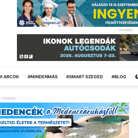
- Hirdetés -
I ARCOK
#MINDENMÁS
#SMART SZEGED
#BLOG
- Hirdetés -