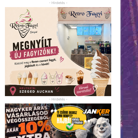
- Hirdetés -
- Hirdetés -