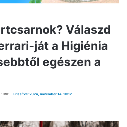
ortcsarnok? Válaszd
errari-ját a Higiénia
isebbtől egészen a
 10:01
Frissítve: 2024, november 14. 10:12