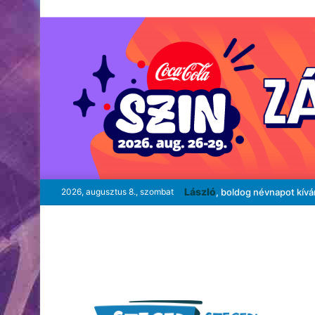
László
2026, augusztus 8., szombat
, boldog névnapot kív