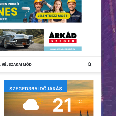
Keresés:
#ÉJSZAKAI MÓD
SZEGED365 IDŐJÁRÁS
21
℃