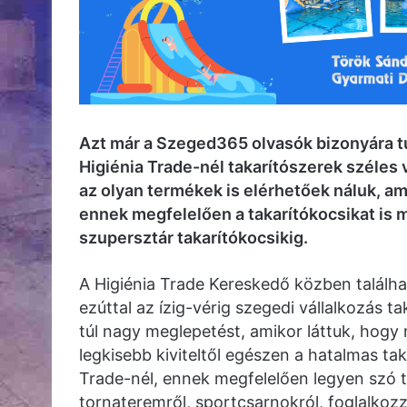
Azt már a Szeged365 olvasók bizonyára tu
Higiénia Trade-nél takarítószerek széles 
az olyan termékek is elérhetőek náluk, am
ennek megfelelően a takarítókocsikat is m
szupersztár takarítókocsikig.
A Higiénia Trade Kereskedő közben találhat
ezúttal az ízig-vérig szegedi vállalkozás 
túl nagy meglepetést, amikor láttuk, hogy ná
legkisebb kiviteltől egészen a hatalmas tak
Trade-nél, ennek megfelelően legyen szó ta
tornateremről, sportcsarnokról, foglalkozz