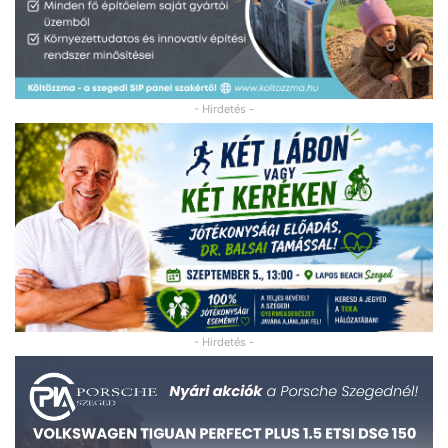
- Hirdetés -
- Hirdetés -