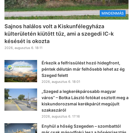
MINDENMÁS
Sajnos halálos volt a Kiskunfélegyháza
külterületén kiütött tűz, ami a szegedi IC-k
késését is okozta
2026, augusztus 6. 18:11
Érkezik a felfrissülést hozó hidegfront,
péntek délután már felhősebb lehet az ég
Szeged felett
2026, augusztus 6. 18:01
„Szeged a legkerékpárosabb magyar
város” – Botka László fotókat osztott meg a
kiskundorozsmai kerékpárút megújult
szakaszáról
2026, augusztus 6. 17:16
Enyhül a hőség Szegeden – szombattól
már csak másodfokú lesz a hőségriasztás