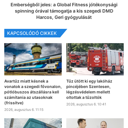
Emberségből jeles: a Global Fitness jótékonysági
spinning órával támogatja a kis szegedi DMD
Harcos, Geri gyógyulását
KAPCSOLÓDÓ CIKKEK
Avartűz miatt késnek a
Tűz ütött ki egy lakóház
vonatok a szegedi fővonalon,
pincéjében Szentesen,
pótlóbuszos átszállásra kell
légzésvédelem mellett
számítania az utasoknak
oltottak a tűzoltók
(frissítve)
2026, augusztus 6. 10:41
2026, augusztus 6. 11:15