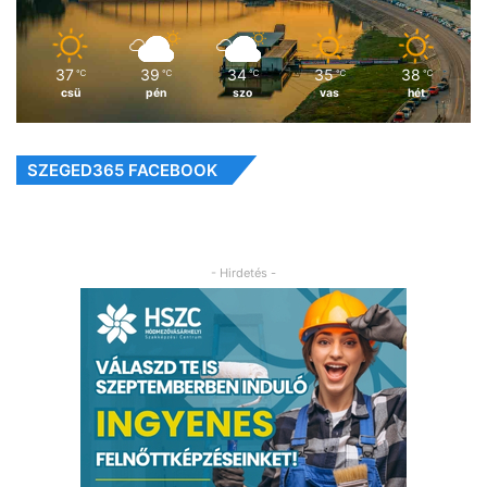
37
39
34
35
38
℃
℃
℃
℃
℃
csü
pén
szo
vas
hét
SZEGED365 FACEBOOK
- Hirdetés -