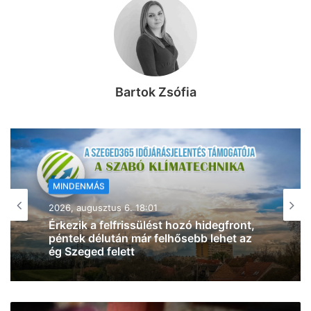
Bartok Zsófia
MINDENMÁS
2026, augusztus 6. 16:40
Enyhül a hőség Szegeden – szombattól
már csak másodfokú lesz a
hőségriasztás