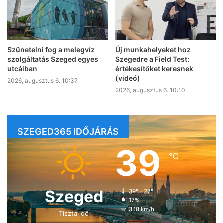
Szünetelni fog a melegvíz
Új munkahelyeket hoz
szolgáltatás Szeged egyes
Szegedre a Field Test:
utcáiban
értékesítőket keresnek
(videó)
2026, augusztus 6. 10:37
2026, augusztus 6. 10:10
SZEGED365 IDŐJÁRÁS
39
℃
Szeged
39º - 27º
17%
3.18 km/h
Tiszta idő