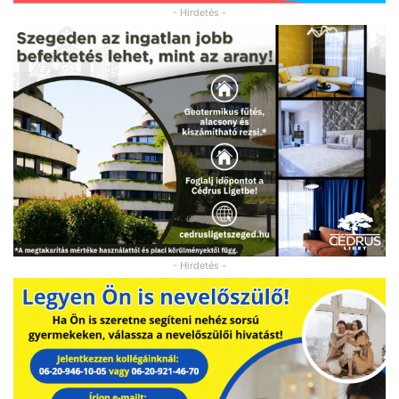
- Hirdetés -
- Hirdetés -