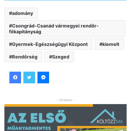
adomány
Csongrád-Csanád vármegyei rendőr-
főkapitányság
Gyermek-Egészségügyi Központ
kiemelt
Rendőrség
Szeged
Facebook
Twitter
Messenger
- Hirdetés -