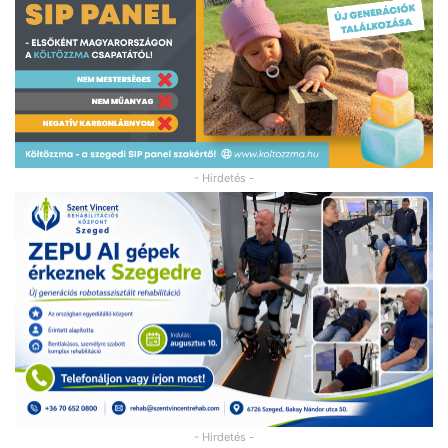
- Hirdetés -
- Hirdetés -