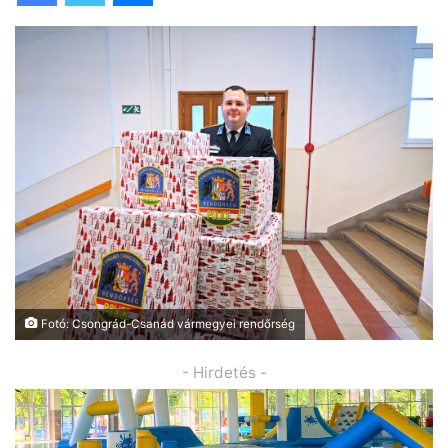
Fotó: Csongrád-Csanád vármegyei rendőrség
- Hirdetés -