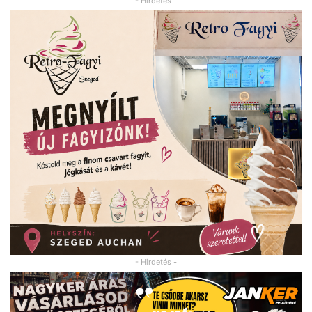
- Hirdetés -
- Hirdetés -