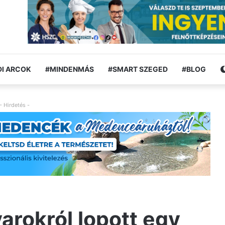
I ARCOK
#MINDENMÁS
#SMART SZEGED
#BLOG
- Hirdetés -
arokról lopott egy