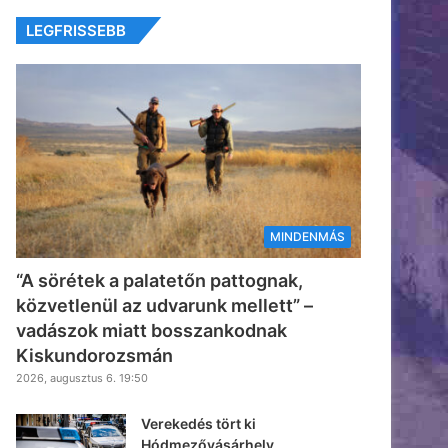
LEGFRISSEBB
MINDENMÁS
“A sörétek a palatetőn pattognak,
közvetlenül az udvarunk mellett” –
vadászok miatt bosszankodnak
Kiskundorozsmán
2026, augusztus 6. 19:50
Verekedés tört ki
Hódmezővásárhely