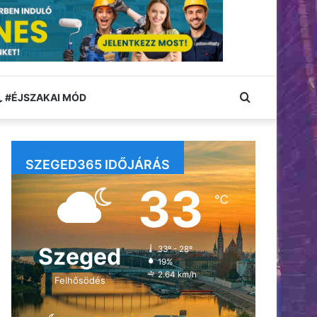
Keresés:
#ÉJSZAKAI MÓD
SZEGED365 IDŐJÁRÁS
33
℃
Szeged
33º - 28º
19%
2.64 km/h
Felhősödés