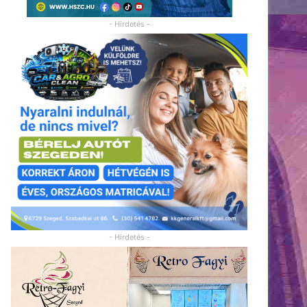
- Hirdetés -
- Hirdetés -