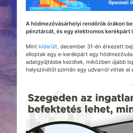
A hódmezővásárhelyi rendőrök órákon belül
pénztárcát, és egy elektromos kerékpárt i
Mint
kiderült,
december 31-én érkezett beje
elloptak egy e-kerékpárt egy hódmezővás
adatgyűjtésbe kezdtek, miközben újabb lo
helyszínétől szintén egy udvarról vittek el
-