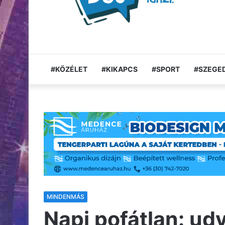
#KÖZÉLET
#KIKAPCS
#SPORT
#SZEGED
MINDENMÁS
Napi pofátlan: udv