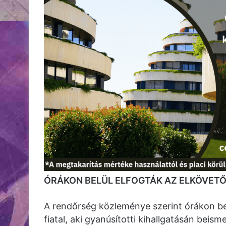
ÓRÁKON BELÜL ELFOGTÁK AZ ELKÖVET
A rendőrség közleménye szerint órákon bel
fiatal, aki gyanúsítotti kihallgatásán beis