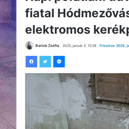
fiatal Hódmezővá
elektromos kerékp
Bartok Zsófia
2025, január 3. 15:28
Frissítve: 2025, j
Facebook
Twitter
Messenger