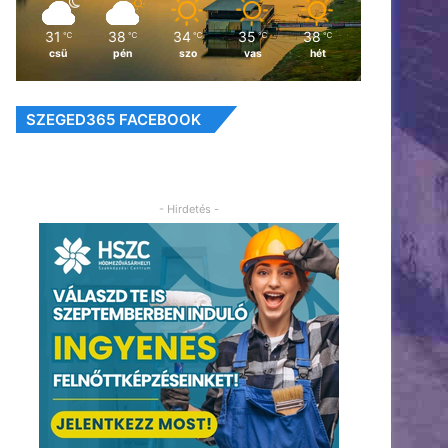
31
38
34
35
38
℃
℃
℃
℃
℃
csü
pén
szo
vas
hét
SZEGED365 FACEBOOK
- Hirdetés -