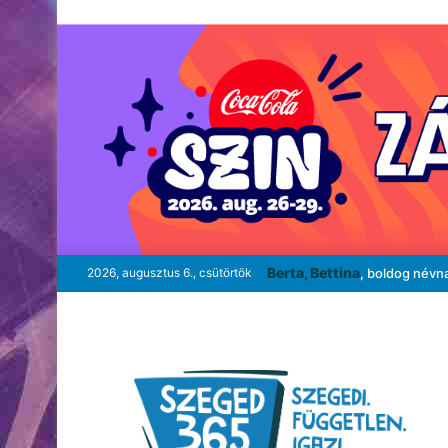
Berta, Bettina
2026, augusztus 6., csütörtök
, boldog névn