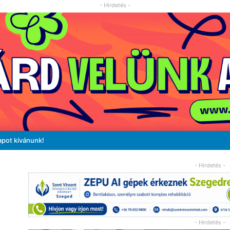
- Hirdetés -
apot kívánunk!
- Hirdetés -
- Hirdetés -