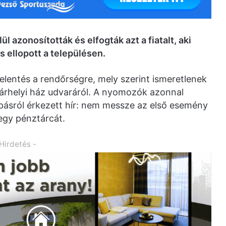
 azonosították és elfogták azt a fiatalt, aki
s ellopott a településen.
lentés a rendőrségre, mely szerint ismeretlenek
árhelyi ház udvaráról. A nyomozók azonnal
pásról érkezett hír: nem messze az első esemény
 egy pénztárcát.
 Hirdetés -