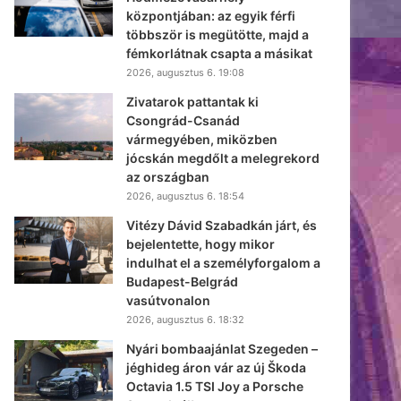
központjában: az egyik férfi
többször is megütötte, majd a
fémkorlátnak csapta a másikat
2026, augusztus 6. 19:08
Zivatarok pattantak ki
Csongrád-Csanád
vármegyében, miközben
jócskán megdőlt a melegrekord
az országban
2026, augusztus 6. 18:54
Vitézy Dávid Szabadkán járt, és
bejelentette, hogy mikor
indulhat el a személyforgalom a
Budapest-Belgrád
vasútvonalon
2026, augusztus 6. 18:32
Nyári bombaajánlat Szegeden –
jéghideg áron vár az új Škoda
Octavia 1.5 TSI Joy a Porsche