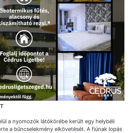
ŐT
ül a nyomozók látókörébe került egy helybéli
merte a bűncselekmény elkövetését. A fiúnak lopás