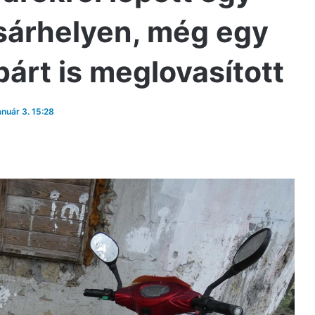
sárhelyen, még egy
árt is meglovasított
anuár 3. 15:28