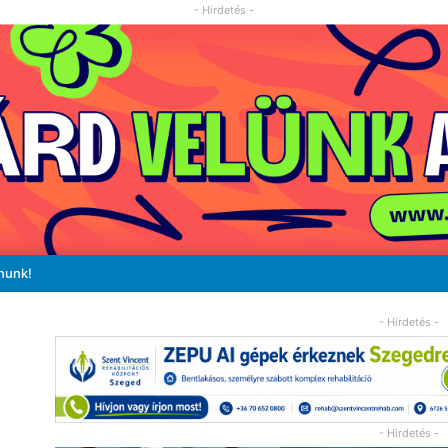
- Hirdetés -
nunk!
- Hirdetés -
- Hirdetés -