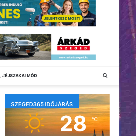
Keresés:
#ÉJSZAKAI MÓD
SZEGED365 IDŐJÁRÁS
28
℃