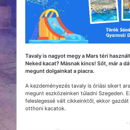
Tavaly is nagyot megy a Mars téri használ
Neked kacat? Másnak kincs! Sőt, már a dá
megunt dolgainkat a piacra.
A kezdeményezés tavaly is óriási sikert ara
megunt eszközeinken túladni Szegeden. E
feleslegessé vált cikkeinktől, ekkor gazd
otthoni kacatok.
-