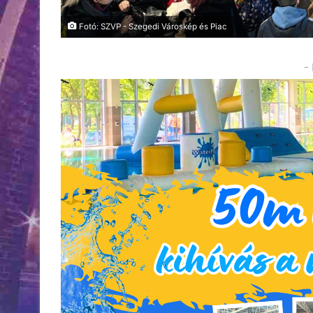
Fotó: SZVP - Szegedi Városkép és Piac
-