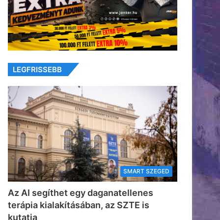
LEGFRISSEBB
SMART SZEGED
Az AI segíthet egy daganatellenes
terápia kialakításában, az SZTE is
kutatja