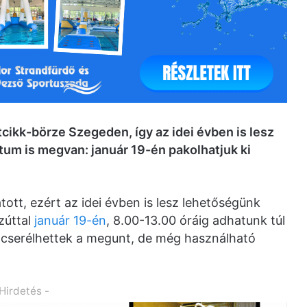
tcikk-börze Szegeden, így az idei évben is lesz
tum is megvan: január 19-én pakolhatjuk ki
tott, ezért az idei évben is lesz lehetőségünk
zúttal
január 19-én
, 8.00-13.00 óráig adhatunk túl
át cserélhettek a megunt, de még használható
 Hirdetés -