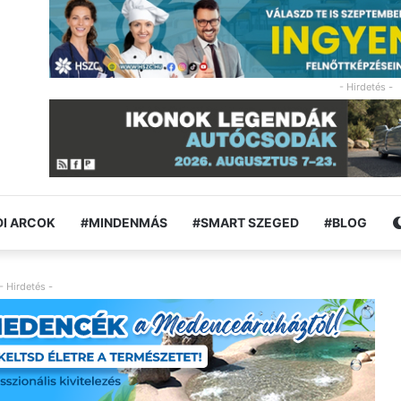
- Hirdetés -
I ARCOK
#MINDENMÁS
#SMART SZEGED
#BLOG
- Hirdetés -