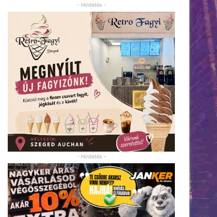
- Hirdetés -
- Hirdetés -