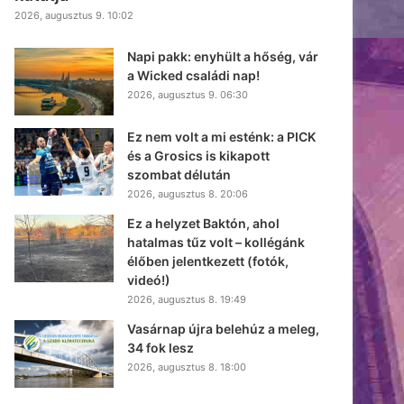
2026, augusztus 9. 10:02
Napi pakk: enyhült a hőség, vár
a Wicked családi nap!
2026, augusztus 9. 06:30
Ez nem volt a mi esténk: a PICK
és a Grosics is kikapott
szombat délután
2026, augusztus 8. 20:06
Ez a helyzet Baktón, ahol
hatalmas tűz volt – kollégánk
élőben jelentkezett (fotók,
videó!)
2026, augusztus 8. 19:49
Vasárnap újra belehúz a meleg,
34 fok lesz
2026, augusztus 8. 18:00