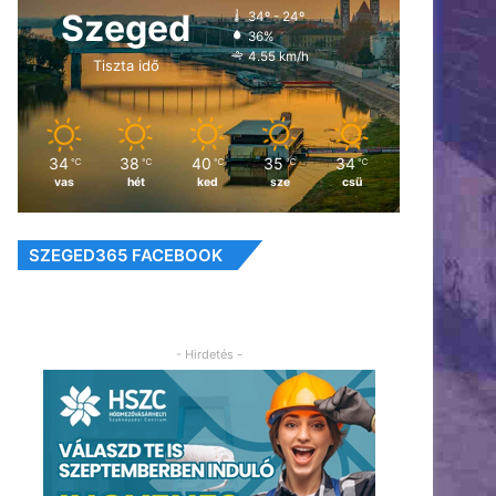
Szeged
34º - 24º
36%
4.55 km/h
Tiszta idő
34
38
40
35
34
℃
℃
℃
℃
℃
vas
hét
ked
sze
csü
SZEGED365 FACEBOOK
- Hirdetés -