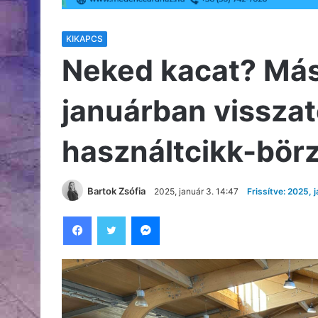
KIKAPCS
Neked kacat? Más
januárban visszat
használtcikk-bör
Bartok Zsófia
2025, január 3. 14:47
Frissítve: 2025, 
Facebook
Twitter
Messenger