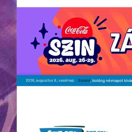
Emőd
2026, augusztus 9., vasárnap
, boldog névnapot kívá