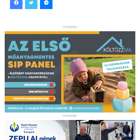
- Hirdetés -
- Hirdetés -