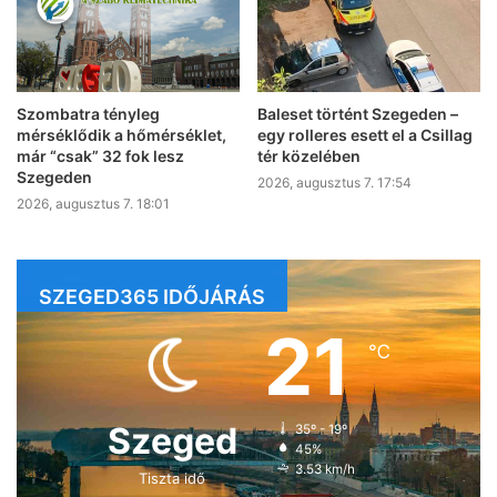
Szombatra tényleg
Baleset történt Szegeden –
mérséklődik a hőmérséklet,
egy rolleres esett el a Csillag
már “csak” 32 fok lesz
tér közelében
Szegeden
2026, augusztus 7. 17:54
2026, augusztus 7. 18:01
SZEGED365 IDŐJÁRÁS
21
℃
Szeged
35º - 19º
45%
3.53 km/h
Tiszta idő