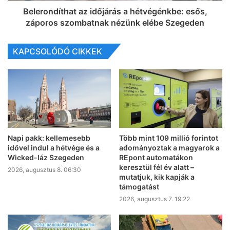
Belerondíthat az időjárás a hétvégénkbe: esős,
záporos szombatnak nézünk elébe Szegeden
KAPCSOLÓDÓ CIKKEK
Napi pakk: kellemesebb
Több mint 109 millió forintot
idővel indul a hétvége és a
adományoztak a magyarok a
Wicked-láz Szegeden
REpont automatákon
keresztül fél év alatt –
2026, augusztus 8. 06:30
mutatjuk, kik kapják a
támogatást
2026, augusztus 7. 19:22