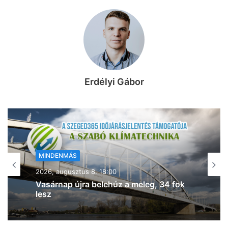
Erdélyi Gábor
MINDENMÁS
2026, augusztus 8. 17:43
Kigyulladt a tarló Szeged- Baktón –
egyre jobban terjed a tűz (frissítve!)