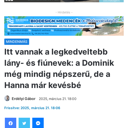
- Hirdetés -
MINDENMÁS
Itt vannak a legkedveltebb
lány- és fiúnevek: a Dominik
még mindig népszerű, de a
Hanna már kevésbé
Erdélyi Gábor
2025, március 21. 18:00
Frissítve: 2025, március 21. 18:06
Facebook
Twitter
Messenger