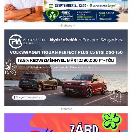
- Hirdetés -
- Hirdetés -