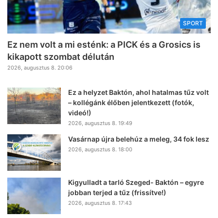
SPORT
Ez nem volt a mi esténk: a PICK és a Grosics is
kikapott szombat délután
2026, augusztus 8. 20:06
Ez a helyzet Baktón, ahol hatalmas tűz volt
– kollégánk élőben jelentkezett (fotók,
videó!)
2026, augusztus 8. 19:49
Vasárnap újra belehúz a meleg, 34 fok lesz
2026, augusztus 8. 18:00
Kigyulladt a tarló Szeged- Baktón – egyre
jobban terjed a tűz (frissítve!)
2026, augusztus 8. 17:43