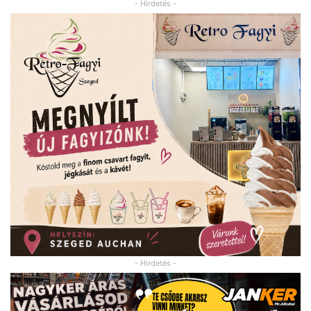
- Hirdetés -
- Hirdetés -