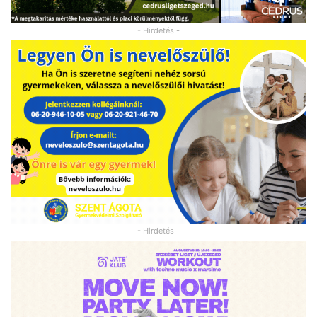
- Hirdetés -
- Hirdetés -