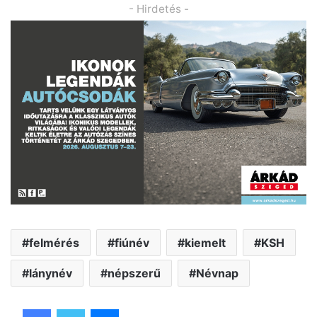
- Hirdetés -
felmérés
fiúnév
kiemelt
KSH
lánynév
népszerű
Névnap
Facebook
Twitter
Messenger