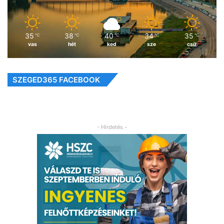
35
38
40
34
35
℃
℃
℃
℃
℃
vas
hét
ked
sze
csü
SZEGED365 FACEBOOK
- Hirdetés -