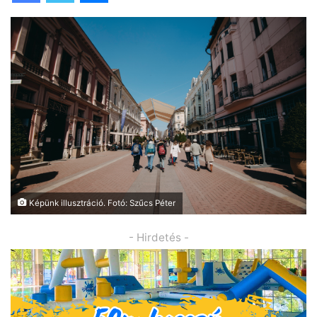
Képünk illusztráció. Fotó: Szűcs Péter
- Hirdetés -