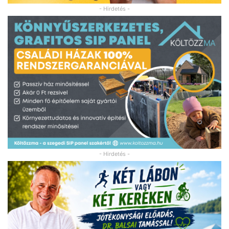
- Hirdetés -
- Hirdetés -