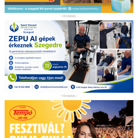
- Hirdetés -
- Hirdetés -