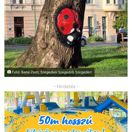
Fotó: Bene Zsolt, Szegediek Szegedről Szegedért
- Hirdetés -