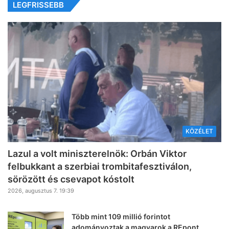
LEGFRISSEBB
KÖZÉLET
Lazul a volt miniszterelnök: Orbán Viktor
felbukkant a szerbiai trombitafesztiválon,
sörözött és csevapot kóstolt
2026, augusztus 7. 19:39
Több mint 109 millió forintot
adományoztak a magyarok a REpont