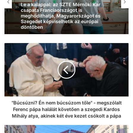
2026, augusztus 6. 08:46
Eredetileg gyógyszerésznek készült,
most Szegeden segíti a betegek
felépülését Tabatabai Nejad Flóra
(videó)
"Búcsúzni? Én nem búcsúzom tőle" - megszólalt
Ferenc pápa halálát követően a szegedi Kardos
Mihály atya, akinek két éve kezet csókolt a pápa