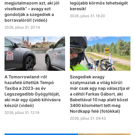
megjutalmazom azt, aki jól
legújabb körmös tehetségét
viselkedik” – avagy ezt
keresik!
gondolják a szegediek a
2026, július 31. 16:20
borravalóról! (videó)
2026, július 31. 20:14
A Tomorrowland-ről
Szegediek avagy
hazafelé ültettük Tempó
szatymaziak a világ körül:
Taxiba a 2023-as év
már csak egy nap választja el
Legszegedibb Gyógyítóját,
a céltól Farkas Gábort, aki
aki már egy újabb kihívásra
Babettával 10 nap alatt közel
készül (videó)
3400 kilométert tett meg
Nordkapp felé (fotókkal)
2026, július 31. 12:19
2026, július 31. 09:43