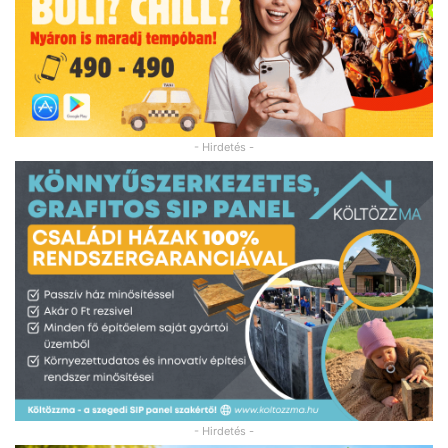
- Hirdetés -
- Hirdetés -