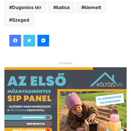
Dugonics tér
katica
kiemelt
Szeged
Facebook
Twitter
Messenger
- Hirdetés -