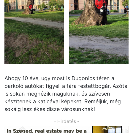
Ahogy 10 éve, úgy most is Dugonics téren a
parkoló autókat figyeli a fára festettbogár. Azóta
is sokan megnézik maguknak, és szívesen
készítenek a katicával képeket. Reméljük, még
sokáig lesz ékes dísze városunknak!
- Hirdetés -