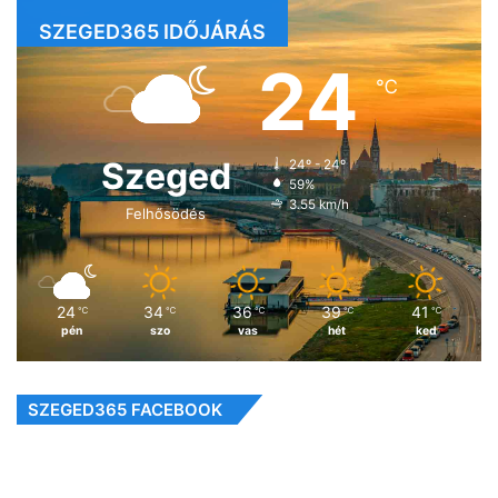
SZEGED365 IDŐJÁRÁS
24
℃
Szeged
24º - 24º
59%
3.55 km/h
Felhősödés
24
34
36
39
41
℃
℃
℃
℃
℃
pén
szo
vas
hét
ked
SZEGED365 FACEBOOK