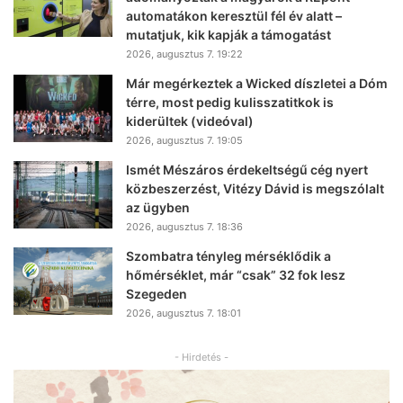
automatákon keresztül fél év alatt –
mutatjuk, kik kapják a támogatást
2026, augusztus 7. 19:22
Már megérkeztek a Wicked díszletei a Dóm
térre, most pedig kulisszatitkok is
kiderültek (videóval)
2026, augusztus 7. 19:05
Ismét Mészáros érdekeltségű cég nyert
közbeszerzést, Vitézy Dávid is megszólalt
az ügyben
2026, augusztus 7. 18:36
Szombatra tényleg mérséklődik a
hőmérséklet, már “csak” 32 fok lesz
Szegeden
2026, augusztus 7. 18:01
- Hirdetés -