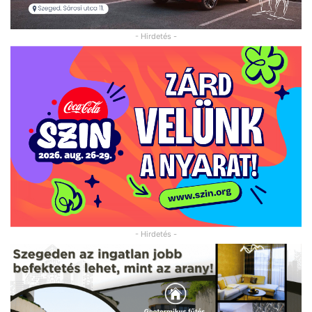
- Hirdetés -
- Hirdetés -