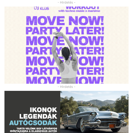
- Hirdetés -
- Hirdetés -