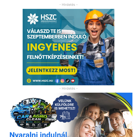
- Hirdetés -
- Hirdetés -