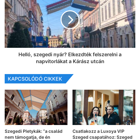
Helló, szegedi nyár? Elkezdték felszerelni a
napvitorlákat a Kárász utcán
KAPCSOLÓDÓ CIKKEK
Szegedi Pletykák: “a család
Csatlakozz a Luxoya VIP
nem támogatja, de én
Szeged csapatához: Szeged