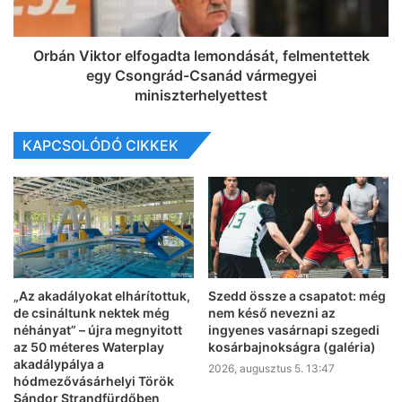
Orbán Viktor elfogadta lemondását, felmentettek
egy Csongrád-Csanád vármegyei
miniszterhelyettest
KAPCSOLÓDÓ CIKKEK
„Az akadályokat elhárítottuk,
Szedd össze a csapatot: még
de csináltunk nektek még
nem késő nevezni az
néhányat” – újra megnyitott
ingyenes vasárnapi szegedi
az 50 méteres Waterplay
kosárbajnokságra (galéria)
akadálypálya a
2026, augusztus 5. 13:47
hódmezővásárhelyi Török
Sándor Strandfürdőben