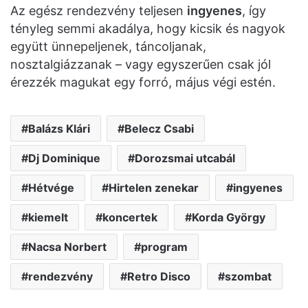
Az egész rendezvény teljesen
ingyenes
, így
tényleg semmi akadálya, hogy kicsik és nagyok
együtt ünnepeljenek, táncoljanak,
nosztalgiázzanak – vagy egyszerűen csak jól
érezzék magukat egy forró, május végi estén.
Balázs Klári
Belecz Csabi
Dj Dominique
Dorozsmai utcabál
Hétvége
Hirtelen zenekar
ingyenes
kiemelt
koncertek
Korda György
Nacsa Norbert
program
rendezvény
Retro Disco
szombat