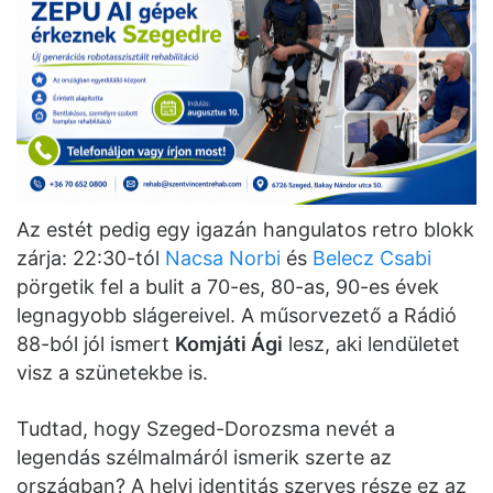
Az estét pedig egy igazán hangulatos retro blokk
zárja: 22:30-tól
Nacsa Norbi
és
Belecz Csabi
pörgetik fel a bulit a 70-es, 80-as, 90-es évek
legnagyobb slágereivel. A műsorvezető a Rádió
88-ból jól ismert
Komjáti Ági
lesz, aki lendületet
visz a szünetekbe is.
Tudtad, hogy Szeged-Dorozsma nevét a
legendás szélmalmáról ismerik szerte az
országban? A helyi identitás szerves része ez az