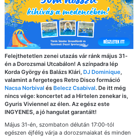
Felejthetetlen zenei utazás vár ránk május 31-
én a Dorozsmai Utcabálon! A színpadra lép
Korda György és Balázs Klári,
DJ Dominique
,
valamint a fergeteges Retro Disco formáció
Nacsa Norbival
és
Belecz Csabival
. De itt még
nincs vége: koncertet ad a Hirtelen zenekar is,
Gyuris Viviennel az élen. Az egész este
INGYENES, a jó hangulat garantált!
Május 31-én, szombaton délután 17:00-tól
egészen éjfélig várja a dorozsmaiakat és minden