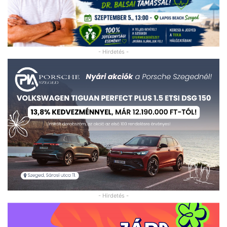
- Hirdetés -
- Hirdetés -