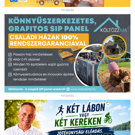
- Hirdetés -
- Hirdetés -