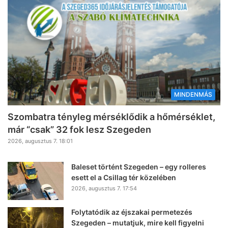
MINDENMÁS
Szombatra tényleg mérséklődik a hőmérséklet,
már “csak” 32 fok lesz Szegeden
2026, augusztus 7. 18:01
Baleset történt Szegeden – egy rolleres
esett el a Csillag tér közelében
2026, augusztus 7. 17:54
Folytatódik az éjszakai permetezés
Szegeden – mutatjuk, mire kell figyelni