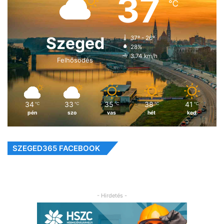
37
℃
Szeged
37º - 26º
28%
3.74 km/h
Felhősödés
34
33
35
38
41
℃
℃
℃
℃
℃
pén
szo
vas
hét
ked
SZEGED365 FACEBOOK
- Hirdetés -