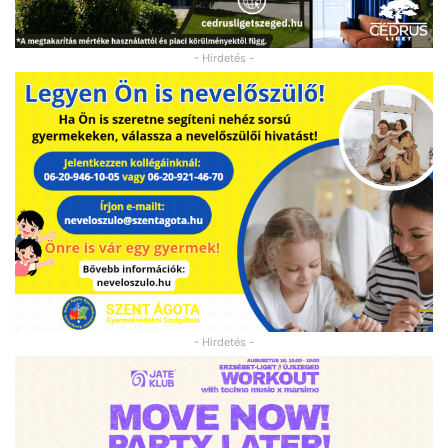
- Hirdetés -
- Hirdetés -