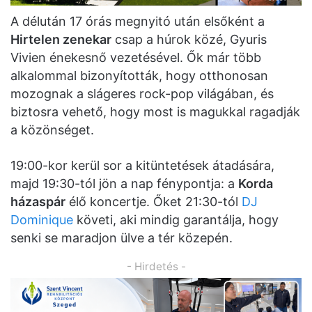
A délután 17 órás megnyitó után elsőként a
Hirtelen zenekar
csap a húrok közé, Gyuris
Vivien énekesnő vezetésével. Ők már több
alkalommal bizonyították, hogy otthonosan
mozognak a slágeres rock-pop világában, és
biztosra vehető, hogy most is magukkal ragadják
a közönséget.
19:00-kor kerül sor a kitüntetések átadására,
majd 19:30-tól jön a nap fénypontja: a
Korda
házaspár
élő koncertje. Őket 21:30-tól
DJ
Dominique
követi, aki mindig garantálja, hogy
senki se maradjon ülve a tér közepén.
- Hirdetés -