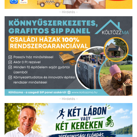
- Hirdetés -
- Hirdetés -