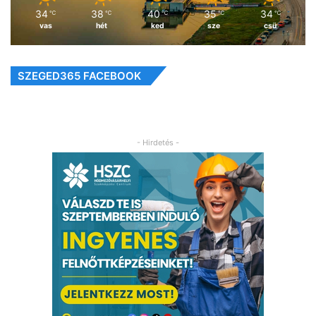
34
38
40
35
34
℃
℃
℃
℃
℃
vas
hét
ked
sze
csü
SZEGED365 FACEBOOK
- Hirdetés -