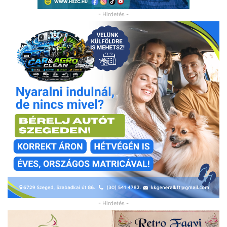
- Hirdetés -
- Hirdetés -