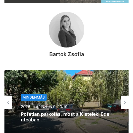
Bartok Zsófia
MINDENMÁS
2026, augusztus 9. 12:29
Újabb három tűz: ezúttal a 47-es
mentén, az egyik az algyői MOL-nál
(frissítve!)