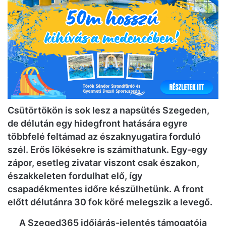
Csütörtökön is sok lesz a napsütés Szegeden,
de délután egy hidegfront hatására egyre
többfelé feltámad az északnyugatira forduló
szél. Erős lökésekre is számíthatunk. Egy-egy
zápor, esetleg zivatar viszont csak északon,
északkeleten fordulhat elő, így
csapadékmentes időre készülhetünk. A front
előtt délutánra 30 fok köré melegszik a levegő.
A Szeged365 időjárás-jelentés támogatója