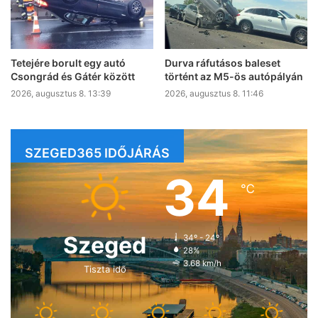
Tetejére borult egy autó
Durva ráfutásos baleset
Csongrád és Gátér között
történt az M5-ös autópályán
2026, augusztus 8. 13:39
2026, augusztus 8. 11:46
SZEGED365 IDŐJÁRÁS
34
℃
Szeged
34º - 24º
28%
3.68 km/h
Tiszta idő