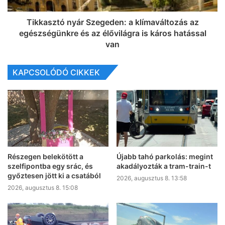
Tikkasztó nyár Szegeden: a klímaváltozás az
egészségünkre és az élővilágra is káros hatással
van
KAPCSOLÓDÓ CIKKEK
Részegen belekötött a
Újabb tahó parkolás: megint
szelfipontba egy srác, és
akadályozták a tram-train-t
győztesen jött ki a csatából
2026, augusztus 8. 13:58
2026, augusztus 8. 15:08