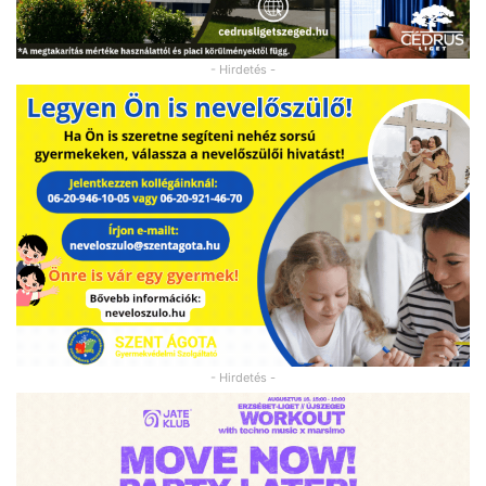
- Hirdetés -
- Hirdetés -