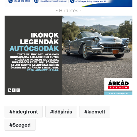
- Hirdetés -
hidegfront
Időjárás
kiemelt
Szeged