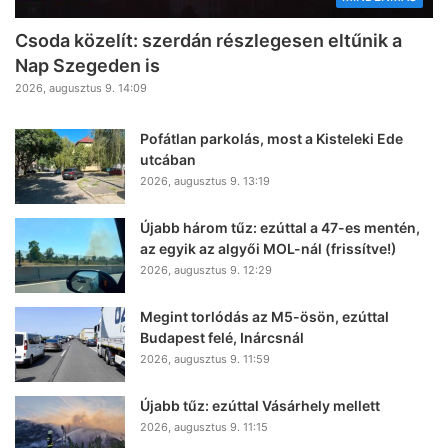
Csoda közelít: szerdán részlegesen eltűnik a
Nap Szegeden is
2026, augusztus 9. 14:09
Pofátlan parkolás, most a Kisteleki Ede
utcában
2026, augusztus 9. 13:19
Újabb három tűz: ezúttal a 47-es mentén,
az egyik az algyői MOL-nál (frissítve!)
2026, augusztus 9. 12:29
Megint torlódás az M5-ösön, ezúttal
Budapest felé, Inárcsnál
2026, augusztus 9. 11:59
Újabb tűz: ezúttal Vásárhely mellett
2026, augusztus 9. 11:15