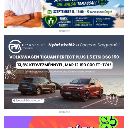
- Hirdetés -
- Hirdetés -