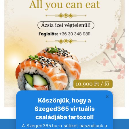
Köszönjük, hogy a
Szeged365 virtuális
családjába tartozol!
A Szeged365.hu-n sütiket használunk a
© Szeged365.hu I Minden jog fenntartva!