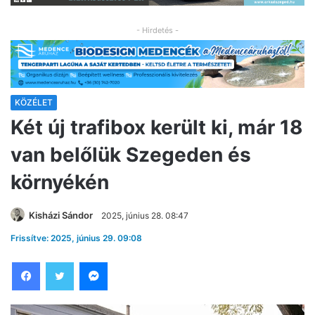
- Hirdetés -
KÖZÉLET
Két új trafibox került ki, már 18
van belőlük Szegeden és
környékén
Kisházi Sándor
2025, június 28. 08:47
Frissítve: 2025, június 29. 09:08
Facebook
Twitter
Messenger