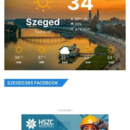
34
Szeged
34º - 24º
28%
3.78 km/h
Tiszta idő
34
37
39
33
34
℃
℃
℃
℃
℃
vas
hét
ked
sze
csü
SZEGED365 FACEBOOK
- Hirdetés -