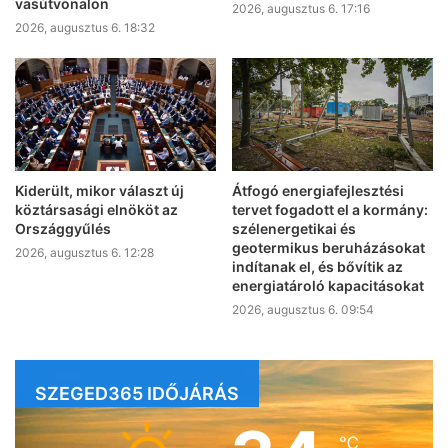
vasútvonalon
2026, augusztus 6. 17:16
2026, augusztus 6. 18:32
Kiderült, mikor választ új
Átfogó energiafejlesztési
köztársasági elnököt az
tervet fogadott el a kormány:
Országgyűlés
szélenergetikai és
geotermikus beruházásokat
2026, augusztus 6. 12:28
indítanak el, és bővítik az
energiatároló kapacitásokat
2026, augusztus 6. 09:54
SZEGED365 IDŐJÁRÁS
℃