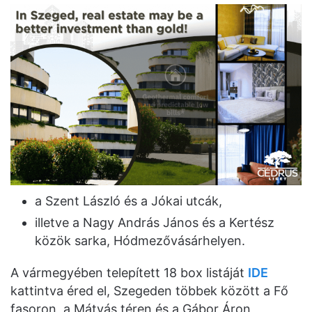
a Szent László és a Jókai utcák,
illetve a Nagy András János és a Kertész
közök sarka, Hódmezővásárhelyen.
A vármegyében telepített 18 box listáját
IDE
kattintva éred el, Szegeden többek között a Fő
fasoron, a Mátyás téren és a Gábor Áron