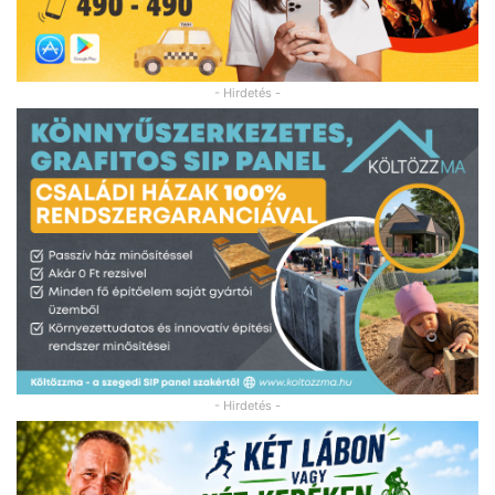
- Hirdetés -
- Hirdetés -