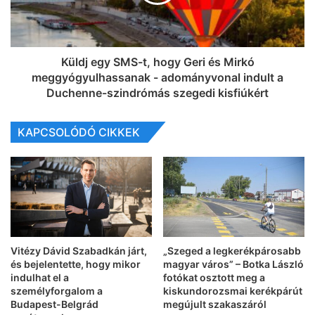
Küldj egy SMS-t, hogy Geri és Mirkó
meggyógyulhassanak - adományvonal indult a
Duchenne-szindrómás szegedi kisfiúkért
KAPCSOLÓDÓ CIKKEK
Vitézy Dávid Szabadkán járt,
„Szeged a legkerékpárosabb
és bejelentette, hogy mikor
magyar város” – Botka László
indulhat el a
fotókat osztott meg a
személyforgalom a
kiskundorozsmai kerékpárút
Budapest-Belgrád
megújult szakaszáról