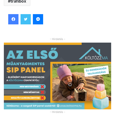
trafibox
Facebook
Twitter
Messenger
- Hirdetés -
- Hirdetés -