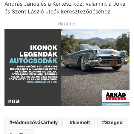
András János és a Kertész köz, valamint a Jókai
és Szent László utcák kereszteződéséhez.
- Hirdetés -
Hódmezővásárhely
kiemelt
Szeged