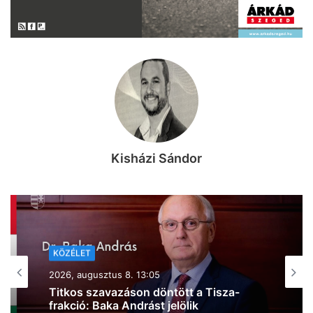
Kisházi Sándor
KÖZÉLET
2026, augusztus 8. 10:44
Kiderült, mire költi a kormány a 6000
milliárd forint európai uniós forrást