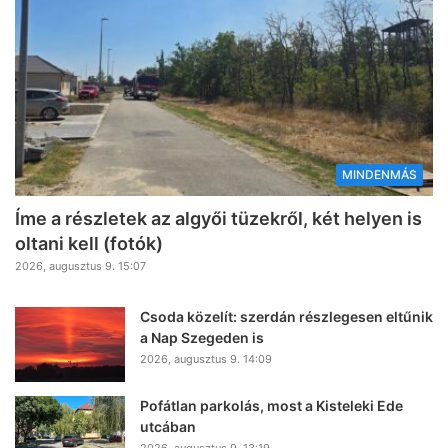
MINDENMÁS
Íme a részletek az algyői tüzekről, két helyen is
oltani kell (fotók)
2026, augusztus 9. 15:07
Csoda közelít: szerdán részlegesen eltűnik
a Nap Szegeden is
2026, augusztus 9. 14:09
Pofátlan parkolás, most a Kisteleki Ede
utcában
2026, augusztus 9. 13:19