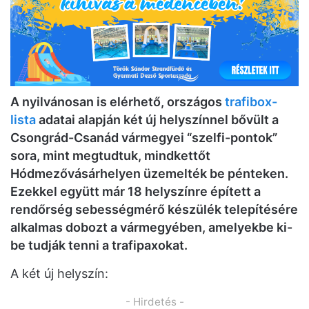
A nyilvánosan is elérhető, országos
trafibox-
lista
adatai alapján két új helyszínnel bővült a
Csongrád-Csanád vármegyei “szelfi-pontok”
sora, mint megtudtuk, mindkettőt
Hódmezővásárhelyen üzemelték be pénteken.
Ezekkel együtt már 18 helyszínre épített a
rendőrség sebességmérő készülék telepítésére
alkalmas dobozt a vármegyében, amelyekbe ki-
be tudják tenni a trafipaxokat.
A két új helyszín:
- Hirdetés -