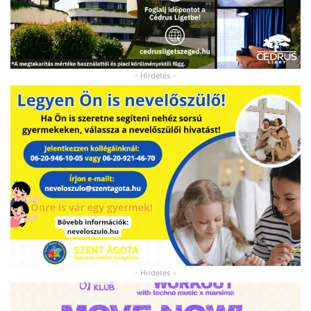
- Hirdetés -
- Hirdetés -