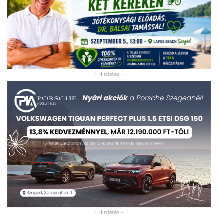
- Hirdetés -
- Hirdetés -