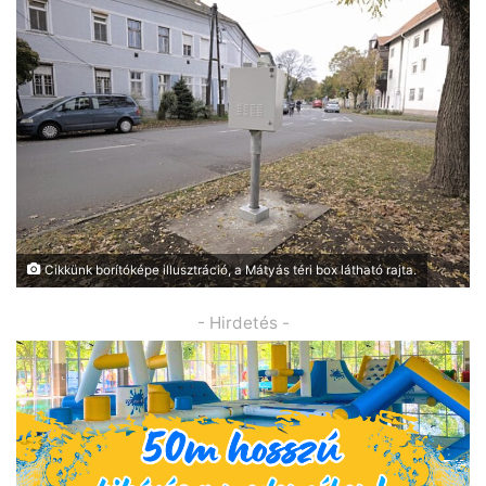
Cikkünk borítóképe illusztráció, a Mátyás téri box látható rajta.
- Hirdetés -