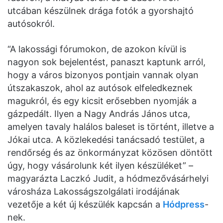
utcában készülnek drága fotók a gyorshajtó
autósokról.
“A lakossági fórumokon, de azokon kívül is
nagyon sok bejelentést, panaszt kaptunk arról,
hogy a város bizonyos pontjain vannak olyan
útszakaszok, ahol az autósok elfeledkeznek
magukról, és egy kicsit erősebben nyomják a
gázpedált. Ilyen a Nagy András János utca,
amelyen tavaly halálos baleset is történt, illetve a
Jókai utca. A közlekedési tanácsadó testület, a
rendőrség és az önkormányzat közösen döntött
úgy, hogy vásárolunk két ilyen készüléket” –
magyarázta Laczkó Judit, a hódmezővásárhelyi
városháza Lakosságszolgálati irodájának
vezetője a két új készülék kapcsán a
Hódpress
-
nek.